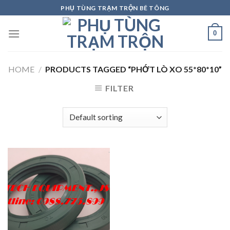
Skip
PHỤ TÙNG TRẠM TRỘN BÊ TÔNG
to
content
0
HOME
/
PRODUCTS TAGGED “PHỚT LÒ XO 55*80*10”
FILTER