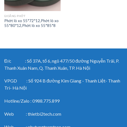
GIOĂNG PHỚT
Phớt lò xo 55*72*12,Phớt lò xo
55*80*12,Phớt lò xo 55*85*8
Đ/c : Số 37A, tổ 6, ngõ 477/50 đường Nguyễn Trãi, P.
Thanh Xuân Nam, Q. Thanh Xuân, TP. Hà Nội
VPGD : Số 924 B đường Kim Giang - Thanh Liệt- Thanh
Trì- Hà Nội
Hotline/Zalo : 0988.775.899
Web : thietbi2tech.com
Web : phutungtramtron.com