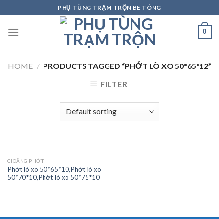
Skip
PHỤ TÙNG TRẠM TRỘN BÊ TÔNG
to
content
0
HOME
/
PRODUCTS TAGGED “PHỚT LÒ XO 50*65*12”
FILTER
GIOĂNG PHỚT
Phớt lò xo 50*65*10,Phớt lò xo
50*70*10,Phớt lò xo 50*75*10