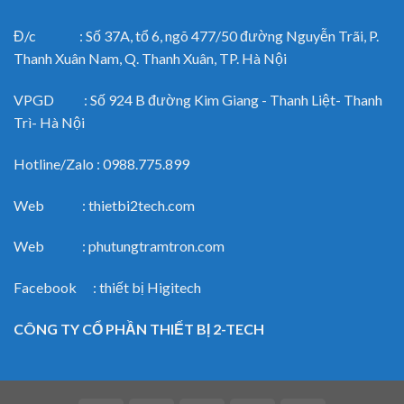
Đ/c : Số 37A, tổ 6, ngõ 477/50 đường Nguyễn Trãi, P.
Thanh Xuân Nam, Q. Thanh Xuân, TP. Hà Nội
VPGD : Số 924 B đường Kim Giang - Thanh Liệt- Thanh
Trì- Hà Nội
Hotline/Zalo : 0988.775.899
Web : thietbi2tech.com
Web : phutungtramtron.com
Facebook : thiết bị Higitech
CÔNG TY CỔ PHẦN THIẾT BỊ 2-TECH