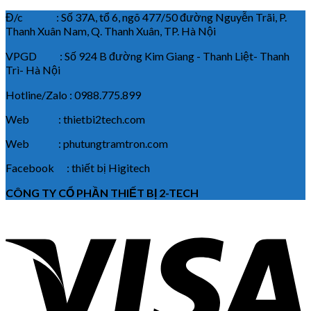
Đ/c : Số 37A, tổ 6, ngõ 477/50 đường Nguyễn Trãi, P.
Thanh Xuân Nam, Q. Thanh Xuân, TP. Hà Nội
VPGD : Số 924 B đường Kim Giang - Thanh Liệt- Thanh
Trì- Hà Nội
Hotline/Zalo : 0988.775.899
Web : thietbi2tech.com
Web : phutungtramtron.com
Facebook : thiết bị Higitech
CÔNG TY CỔ PHẦN THIẾT BỊ 2-TECH