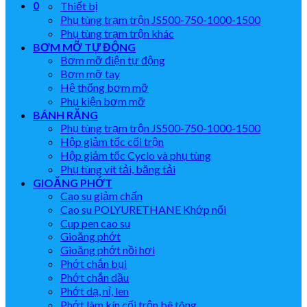
0
Thiết bị
Phụ tùng trạm trộn JS500-750-1000-1500
Phụ tùng trạm trộn khác
BƠM MỠ TỰ ĐỘNG
Bơm mỡ điện tự động
Bơm mỡ tay
Hệ thống bơm mỡ
Phụ kiện bơm mỡ
BÁNH RĂNG
Phụ tùng trạm trộn JS500-750-1000-1500
Hộp giảm tốc cối trộn
Hộp giảm tốc Cyclo và phụ tùng
Phụ tùng vít tải, băng tải
GIOĂNG PHỚT
Cao su giảm chấn
Cao su POLYURETHANE Khớp nối
Cup pen cao su
Gioăng phớt
Gioăng phớt nồi hơi
Phớt chắn bụi
Phớt chắn dầu
Phớt dạ, nỉ, len
Phớt làm kín cối trộn bê tông