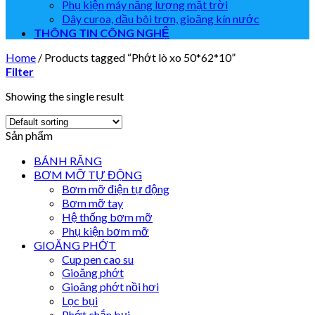
Phụ kiện máy năng lượng mặt trời
Dây curoa, dầu bôi trơn, gioăng kín nước
THÔNG TIN CÔNG NGHỆ
Home
/
Products tagged “Phớt lò xo 50*62*10”
Filter
Showing the single result
Sản phẩm
BÁNH RĂNG
BƠM MỠ TỰ ĐỘNG
Bơm mỡ điện tự động
Bơm mỡ tay
Hệ thống bơm mỡ
Phụ kiện bơm mỡ
GIOĂNG PHỚT
Cup pen cao su
Gioăng phớt
Gioăng phớt nồi hơi
Lọc bụi
Phớt chắn bụi