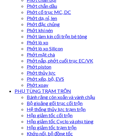
Phớt chắn dầu
Phớt cổ trục MC, DC
Phớt dạ, nỉ, len
Phớt đặc chủng
Phớt khí nén
Phớt làm kín cối trộn bê tông
Phớt lò xo
Phớt lò xo Silicon
Phớt mặt chà
Phớt nắp, phớt cuối trục EC/VK
Phớt piston
Phớt thủy lực
Phớt xếp, bộ, EVS
Phớt xoay
PHỤ TÙNG TRẠM TRỘN
Bánh răng côn xoắn và vành chậu
Bộ gioăng gối trục cối trộn
Hệ thống thủy lực trạm trộn
Hộp giảm tốc cối trộn
Hộp giảm tốc Cyclo và phụ tùng
Hộp giảm tốc trạm trộn
Khớp nối, bộ đồng tốc