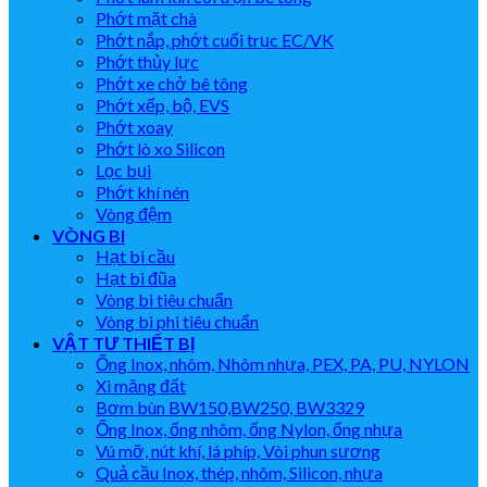
Phớt mặt chà
Phớt nắp, phớt cuối trục EC/VK
Phớt thủy lực
Phớt xe chở bê tông
Phớt xếp, bộ, EVS
Phớt xoay
Phớt lò xo Silicon
Lọc bụi
Phớt khí nén
Vòng đệm
VÒNG BI
Hạt bi cầu
Hạt bi đũa
Vòng bi tiêu chuẩn
Vòng bi phi tiêu chuẩn
VẬT TƯ THIẾT BỊ
Ống Inox, nhôm, Nhôm nhựa, PEX, PA, PU, NYLON
Xi măng đất
Bơm bùn BW150,BW250, BW3329
Ống Inox, ống nhôm, ống Nylon, ống nhựa
Vú mỡ, nút khí, lá phíp, Vòi phun sương
Quả cầu Inox, thép, nhôm, Silicon, nhựa