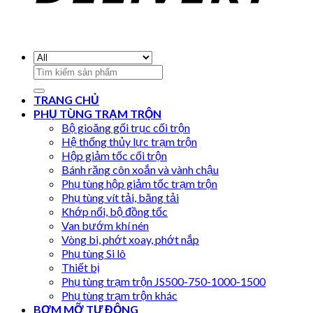
Search
for:
TRANG CHỦ
PHỤ TÙNG TRẠM TRỘN
Bộ gioăng gối trục cối trộn
Hệ thống thủy lực trạm trộn
Hộp giảm tốc cối trộn
Bánh răng côn xoắn và vành chậu
Phụ tùng hộp giảm tốc trạm trộn
Phụ tùng vít tải, băng tải
Khớp nối, bộ đồng tốc
Van bướm khí nén
Vòng bi, phớt xoay, phớt nắp
Phụ tùng Si lô
Thiết bị
Phụ tùng trạm trộn JS500-750-1000-1500
Phụ tùng trạm trộn khác
BƠM MỠ TỰ ĐỘNG