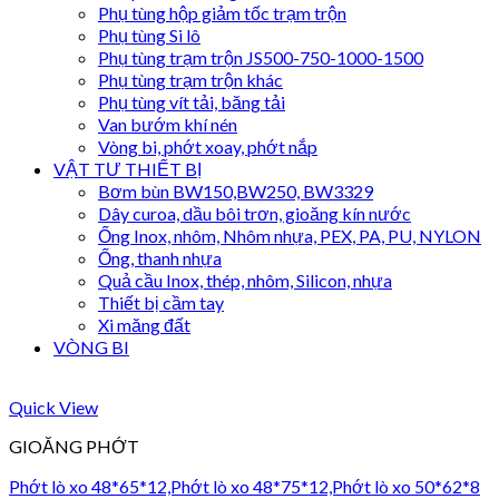
Phụ tùng hộp giảm tốc trạm trộn
Phụ tùng Si lô
Phụ tùng trạm trộn JS500-750-1000-1500
Phụ tùng trạm trộn khác
Phụ tùng vít tải, băng tải
Van bướm khí nén
Vòng bi, phớt xoay, phớt nắp
VẬT TƯ THIẾT BỊ
Bơm bùn BW150,BW250, BW3329
Dây curoa, dầu bôi trơn, gioăng kín nước
Ống Inox, nhôm, Nhôm nhựa, PEX, PA, PU, NYLON
Ống, thanh nhựa
Quả cầu Inox, thép, nhôm, Silicon, nhựa
Thiết bị cầm tay
Xi măng đất
VÒNG BI
Quick View
GIOĂNG PHỚT
Phớt lò xo 48*65*12,Phớt lò xo 48*75*12,Phớt lò xo 50*62*8