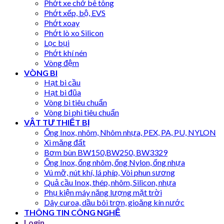
Phớt xe chở bê tông
Phớt xếp, bộ, EVS
Phớt xoay
Phớt lò xo Silicon
Lọc bụi
Phớt khí nén
Vòng đệm
VÒNG BI
Hạt bi cầu
Hạt bi đũa
Vòng bi tiêu chuẩn
Vòng bi phi tiêu chuẩn
VẬT TƯ THIẾT BỊ
Ống Inox, nhôm, Nhôm nhựa, PEX, PA, PU, NYLON
Xi măng đất
Bơm bùn BW150,BW250, BW3329
Ống Inox, ống nhôm, ống Nylon, ống nhựa
Vú mỡ, nút khí, lá phíp, Vòi phun sương
Quả cầu Inox, thép, nhôm, Silicon, nhựa
Phụ kiện máy năng lượng mặt trời
Dây curoa, dầu bôi trơn, gioăng kín nước
THÔNG TIN CÔNG NGHỆ
Login