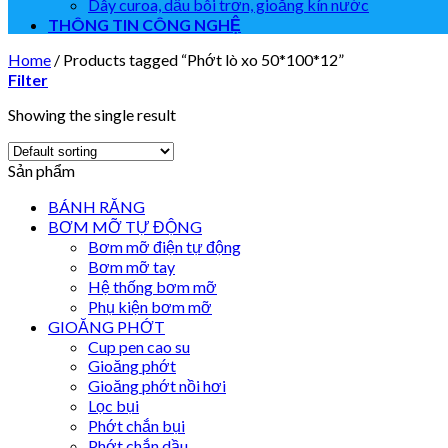
Dây curoa, dầu bôi trơn, gioăng kín nước
THÔNG TIN CÔNG NGHỆ
Home
/
Products tagged “Phớt lò xo 50*100*12”
Filter
Showing the single result
Sản phẩm
BÁNH RĂNG
BƠM MỠ TỰ ĐỘNG
Bơm mỡ điện tự động
Bơm mỡ tay
Hệ thống bơm mỡ
Phụ kiện bơm mỡ
GIOĂNG PHỚT
Cup pen cao su
Gioăng phớt
Gioăng phớt nồi hơi
Lọc bụi
Phớt chắn bụi
Phớt chắn dầu