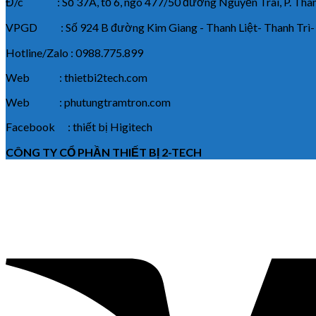
Đ/c : Số 37A, tổ 6, ngõ 477/50 đường Nguyễn Trãi, P. Thanh
VPGD : Số 924 B đường Kim Giang - Thanh Liệt- Thanh Trì-
Hotline/Zalo : 0988.775.899
Web : thietbi2tech.com
Web : phutungtramtron.com
Facebook : thiết bị Higitech
CÔNG TY CỔ PHẦN THIẾT BỊ 2-TECH