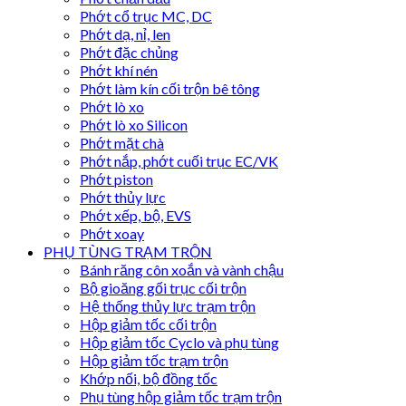
Phớt cổ trục MC, DC
Phớt dạ, nỉ, len
Phớt đặc chủng
Phớt khí nén
Phớt làm kín cối trộn bê tông
Phớt lò xo
Phớt lò xo Silicon
Phớt mặt chà
Phớt nắp, phớt cuối trục EC/VK
Phớt piston
Phớt thủy lực
Phớt xếp, bộ, EVS
Phớt xoay
PHỤ TÙNG TRẠM TRỘN
Bánh răng côn xoắn và vành chậu
Bộ gioăng gối trục cối trộn
Hệ thống thủy lực trạm trộn
Hộp giảm tốc cối trộn
Hộp giảm tốc Cyclo và phụ tùng
Hộp giảm tốc trạm trộn
Khớp nối, bộ đồng tốc
Phụ tùng hộp giảm tốc trạm trộn