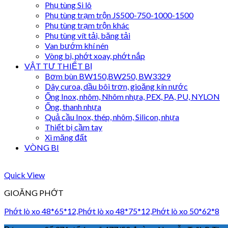
Phụ tùng Si lô
Phụ tùng trạm trộn JS500-750-1000-1500
Phụ tùng trạm trộn khác
Phụ tùng vít tải, băng tải
Van bướm khí nén
Vòng bi, phớt xoay, phớt nắp
VẬT TƯ THIẾT BỊ
Bơm bùn BW150,BW250, BW3329
Dây curoa, dầu bôi trơn, gioăng kín nước
Ống Inox, nhôm, Nhôm nhựa, PEX, PA, PU, NYLON
Ống, thanh nhựa
Quả cầu Inox, thép, nhôm, Silicon, nhựa
Thiết bị cầm tay
Xi măng đất
VÒNG BI
Quick View
GIOĂNG PHỚT
Phớt lò xo 48*65*12,Phớt lò xo 48*75*12,Phớt lò xo 50*62*8