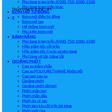
Phụ tùng trạm trộn JS500-750-1000-1500
Phụ tùng trạm trộn khác
No products in the cart.
BƠM MỠ TỰ ĐỘNG
Bơm mỡ điện tự động
0
Bơm mỡ tay
Hệ thống bơm mỡ
Phụ kiện bơm mỡ
BÁNH RĂNG
Phụ tùng trạm trộn JS500-750-1000-1500
Hộp giảm tốc cối trộn
Hộp giảm tốc Cyclo và phụ tùng
Phụ tùng vít tải, băng tải
GIOĂNG PHỚT
Cao su giảm chấn
Cao su POLYURETHANE Khớp nối
Cup pen cao su
Gioăng phớt
Gioăng phớt nồi hơi
Phớt chắn bụi
Phớt chắn dầu
Phớt dạ, nỉ, len
Phớt làm kín cối trộn bê tông
Phớt mặt chà