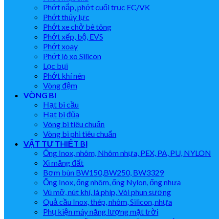
Phớt nắp, phớt cuối trục EC/VK
Phớt thủy lực
Phớt xe chở bê tông
Phớt xếp, bộ, EVS
Phớt xoay
Phớt lò xo Silicon
Lọc bụi
Phớt khí nén
Vòng đệm
VÒNG BI
Hạt bi cầu
Hạt bi đũa
Vòng bi tiêu chuẩn
Vòng bi phi tiêu chuẩn
VẬT TƯ THIẾT BỊ
Ống Inox, nhôm, Nhôm nhựa, PEX, PA, PU, NYLON
Xi măng đất
Bơm bùn BW150,BW250, BW3329
Ống Inox, ống nhôm, ống Nylon, ống nhựa
Vú mỡ, nút khí, lá phíp, Vòi phun sương
Quả cầu Inox, thép, nhôm, Silicon, nhựa
Phụ kiện máy năng lượng mặt trời