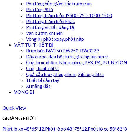
Phụ tùng hộp giảm tốc trạm trộn
Phụ tùng Si lô
Phụ tùng trạm trộn JS500-750-1000-1500
Phụ tùng trạm trộn khác
Phụ tùng vít tải, băng tải
Van bướm khí nén
Vòng bi, phớt xoay, phớt nắp
VẬT TƯ THIẾT BỊ
Bơm bùn BW150,BW250, BW3329
Dây curoa, dầu bôi trơn, gioăng kín nước
Ống Inox, nhôm, Nhôm nhựa, PEX, PA, PU, NYLON
Ống, thanh nhựa
Quả cầu Inox, thép, nhôm, Silicon, nhựa
Thiết bị cầm tay
Xi măng đất
VÒNG BI
Quick View
GIOĂNG PHỚT
Phớt lò xo 48*65*12,Phớt lò xo 48*75*12,Phớt lò xo 50*62*8