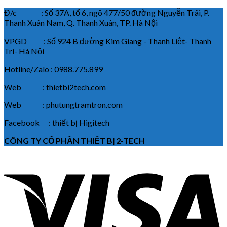
Đ/c : Số 37A, tổ 6, ngõ 477/50 đường Nguyễn Trãi, P.
Thanh Xuân Nam, Q. Thanh Xuân, TP. Hà Nội
VPGD : Số 924 B đường Kim Giang - Thanh Liệt- Thanh
Trì- Hà Nội
Hotline/Zalo : 0988.775.899
Web : thietbi2tech.com
Web : phutungtramtron.com
Facebook : thiết bị Higitech
CÔNG TY CỔ PHẦN THIẾT BỊ 2-TECH