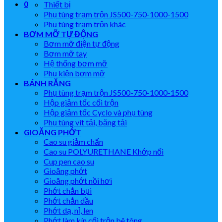
0
Thiết bị
Phụ tùng trạm trộn JS500-750-1000-1500
Phụ tùng trạm trộn khác
BƠM MỠ TỰ ĐỘNG
Bơm mỡ điện tự động
Bơm mỡ tay
Hệ thống bơm mỡ
Phụ kiện bơm mỡ
BÁNH RĂNG
Phụ tùng trạm trộn JS500-750-1000-1500
Hộp giảm tốc cối trộn
Hộp giảm tốc Cyclo và phụ tùng
Phụ tùng vít tải, băng tải
GIOĂNG PHỚT
Cao su giảm chấn
Cao su POLYURETHANE Khớp nối
Cup pen cao su
Gioăng phớt
Gioăng phớt nồi hơi
Phớt chắn bụi
Phớt chắn dầu
Phớt dạ, nỉ, len
Phớt làm kín cối trộn bê tông