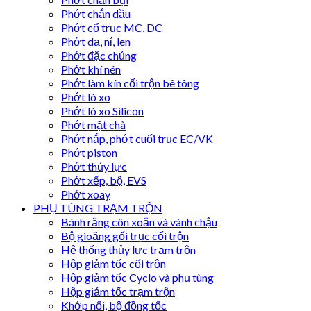
Phớt chắn dầu
Phớt cổ trục MC, DC
Phớt dạ, nỉ, len
Phớt đặc chủng
Phớt khí nén
Phớt làm kín cối trộn bê tông
Phớt lò xo
Phớt lò xo Silicon
Phớt mặt chà
Phớt nắp, phớt cuối trục EC/VK
Phớt piston
Phớt thủy lực
Phớt xếp, bộ, EVS
Phớt xoay
PHỤ TÙNG TRẠM TRỘN
Bánh răng côn xoắn và vành chậu
Bộ gioăng gối trục cối trộn
Hệ thống thủy lực trạm trộn
Hộp giảm tốc cối trộn
Hộp giảm tốc Cyclo và phụ tùng
Hộp giảm tốc trạm trộn
Khớp nối, bộ đồng tốc