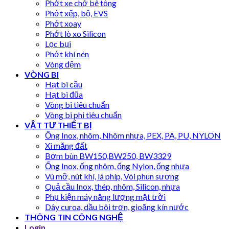
Phớt xe chở bê tông
Phớt xếp, bộ, EVS
Phớt xoay
Phớt lò xo Silicon
Lọc bụi
Phớt khí nén
Vòng đệm
VÒNG BI
Hạt bi cầu
Hạt bi đũa
Vòng bi tiêu chuẩn
Vòng bi phi tiêu chuẩn
VẬT TƯ THIẾT BỊ
Ống Inox, nhôm, Nhôm nhựa, PEX, PA, PU, NYLON
Xi măng đất
Bơm bùn BW150,BW250, BW3329
Ống Inox, ống nhôm, ống Nylon, ống nhựa
Vú mỡ, nút khí, lá phíp, Vòi phun sương
Quả cầu Inox, thép, nhôm, Silicon, nhựa
Phụ kiện máy năng lượng mặt trời
Dây curoa, dầu bôi trơn, gioăng kín nước
THÔNG TIN CÔNG NGHỆ
Login