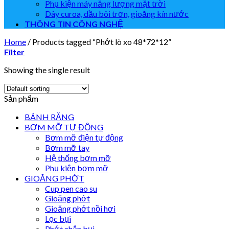
Phụ kiện máy năng lượng mặt trời
Dây curoa, dầu bôi trơn, gioăng kín nước
THÔNG TIN CÔNG NGHỆ
Home
/
Products tagged “Phớt lò xo 48*72*12”
Filter
Showing the single result
Sản phẩm
BÁNH RĂNG
BƠM MỠ TỰ ĐỘNG
Bơm mỡ điện tự động
Bơm mỡ tay
Hệ thống bơm mỡ
Phụ kiện bơm mỡ
GIOĂNG PHỚT
Cup pen cao su
Gioăng phớt
Gioăng phớt nồi hơi
Lọc bụi
Phớt chắn bụi