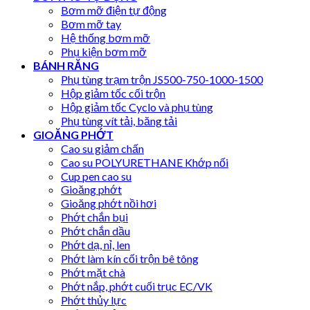
Bơm mỡ điện tự động
Bơm mỡ tay
Hệ thống bơm mỡ
Phụ kiện bơm mỡ
BÁNH RĂNG
Phụ tùng trạm trộn JS500-750-1000-1500
Hộp giảm tốc cối trộn
Hộp giảm tốc Cyclo và phụ tùng
Phụ tùng vít tải, băng tải
GIOĂNG PHỚT
Cao su giảm chấn
Cao su POLYURETHANE Khớp nối
Cup pen cao su
Gioăng phớt
Gioăng phớt nồi hơi
Phớt chắn bụi
Phớt chắn dầu
Phớt dạ, nỉ, len
Phớt làm kín cối trộn bê tông
Phớt mặt chà
Phớt nắp, phớt cuối trục EC/VK
Phớt thủy lực