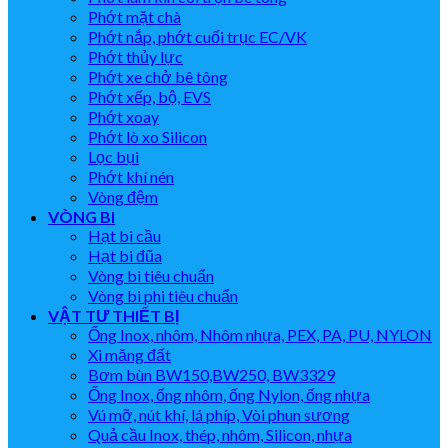
Phớt mặt chà
Phớt nắp, phớt cuối trục EC/VK
Phớt thủy lực
Phớt xe chở bê tông
Phớt xếp, bộ, EVS
Phớt xoay
Phớt lò xo Silicon
Lọc bụi
Phớt khí nén
Vòng đệm
VÒNG BI
Hạt bi cầu
Hạt bi đũa
Vòng bi tiêu chuẩn
Vòng bi phi tiêu chuẩn
VẬT TƯ THIẾT BỊ
Ống Inox, nhôm, Nhôm nhựa, PEX, PA, PU, NYLON
Xi măng đất
Bơm bùn BW150,BW250, BW3329
Ống Inox, ống nhôm, ống Nylon, ống nhựa
Vú mỡ, nút khí, lá phíp, Vòi phun sương
Quả cầu Inox, thép, nhôm, Silicon, nhựa