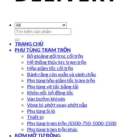
Search
for:
TRANG CHỦ
PHỤ TÙNG TRẠM TRỘN
Bộ gioăng gối trục cối trộn
Hệ thống thủy lực trạm trộn
Hộp giảm tốc cối trộn
Bánh răng côn xoắn và vành chậu
Phụ tùng hộp giảm tốc trạm trộn
Phụ tùng vít tải, băng tải
Khớp nối, bộ đồng tốc
Van bướm khí nén
Vòng bi, phớt xoay, phớt nắp
Phụ tùng Si lô
Thiết bị
Phụ tùng trạm trộn JS500-750-1000-1500
Phụ tùng trạm trộn khác
BƠM MỠ TỰ ĐỘNG