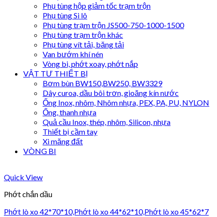
Phụ tùng hộp giảm tốc trạm trộn
Phụ tùng Si lô
Phụ tùng trạm trộn JS500-750-1000-1500
Phụ tùng trạm trộn khác
Phụ tùng vít tải, băng tải
Van bướm khí nén
Vòng bi, phớt xoay, phớt nắp
VẬT TƯ THIẾT BỊ
Bơm bùn BW150,BW250, BW3329
Dây curoa, dầu bôi trơn, gioăng kín nước
Ống Inox, nhôm, Nhôm nhựa, PEX, PA, PU, NYLON
Ống, thanh nhựa
Quả cầu Inox, thép, nhôm, Silicon, nhựa
Thiết bị cầm tay
Xi măng đất
VÒNG BI
Quick View
Phớt chắn dầu
Phớt lò xo 42*70*10,Phớt lò xo 44*62*10,Phớt lò xo 45*62*7