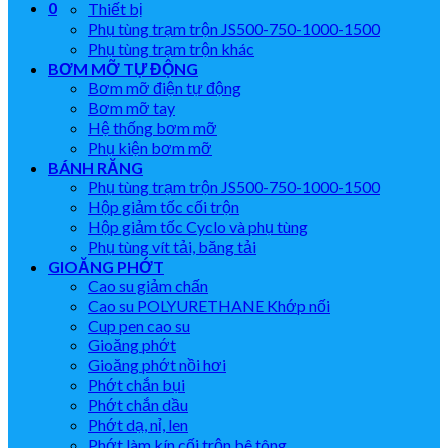
0
Thiết bị
Phụ tùng trạm trộn JS500-750-1000-1500
Phụ tùng trạm trộn khác
BƠM MỠ TỰ ĐỘNG
Bơm mỡ điện tự động
Bơm mỡ tay
Hệ thống bơm mỡ
Phụ kiện bơm mỡ
BÁNH RĂNG
Phụ tùng trạm trộn JS500-750-1000-1500
Hộp giảm tốc cối trộn
Hộp giảm tốc Cyclo và phụ tùng
Phụ tùng vít tải, băng tải
GIOĂNG PHỚT
Cao su giảm chấn
Cao su POLYURETHANE Khớp nối
Cup pen cao su
Gioăng phớt
Gioăng phớt nồi hơi
Phớt chắn bụi
Phớt chắn dầu
Phớt dạ, nỉ, len
Phớt làm kín cối trộn bê tông