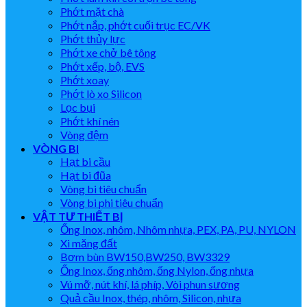
Phớt mặt chà
Phớt nắp, phớt cuối trục EC/VK
Phớt thủy lực
Phớt xe chở bê tông
Phớt xếp, bộ, EVS
Phớt xoay
Phớt lò xo Silicon
Lọc bụi
Phớt khí nén
Vòng đệm
VÒNG BI
Hạt bi cầu
Hạt bi đũa
Vòng bi tiêu chuẩn
Vòng bi phi tiêu chuẩn
VẬT TƯ THIẾT BỊ
Ống Inox, nhôm, Nhôm nhựa, PEX, PA, PU, NYLON
Xi măng đất
Bơm bùn BW150,BW250, BW3329
Ống Inox, ống nhôm, ống Nylon, ống nhựa
Vú mỡ, nút khí, lá phíp, Vòi phun sương
Quả cầu Inox, thép, nhôm, Silicon, nhựa