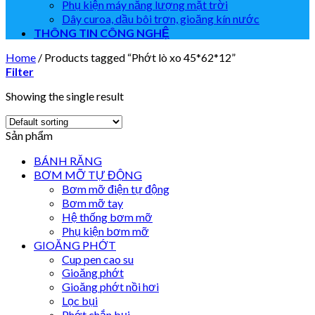
Phụ kiện máy năng lượng mặt trời
Dây curoa, dầu bôi trơn, gioăng kín nước
THÔNG TIN CÔNG NGHỆ
Home
/
Products tagged “Phớt lò xo 45*62*12”
Filter
Showing the single result
Sản phẩm
BÁNH RĂNG
BƠM MỠ TỰ ĐỘNG
Bơm mỡ điện tự động
Bơm mỡ tay
Hệ thống bơm mỡ
Phụ kiện bơm mỡ
GIOĂNG PHỚT
Cup pen cao su
Gioăng phớt
Gioăng phớt nồi hơi
Lọc bụi
Phớt chắn bụi