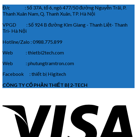
Đ/c : Số 37A, tổ 6, ngõ 477/50 đường Nguyễn Trãi, P.
Thanh Xuân Nam, Q. Thanh Xuân, TP. Hà Nội
VPGD : Số 924 B đường Kim Giang - Thanh Liệt- Thanh
Trì- Hà Nội
Hotline/Zalo : 0988.775.899
Web : thietbi2tech.com
Web : phutungtramtron.com
Facebook : thiết bị Higitech
CÔNG TY CỔ PHẦN THIẾT BỊ 2-TECH