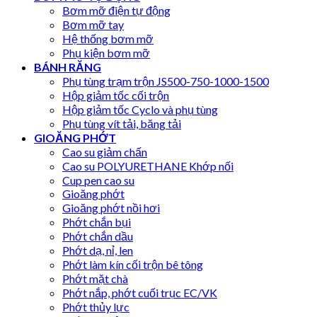
Bơm mỡ điện tự động
Bơm mỡ tay
Hệ thống bơm mỡ
Phụ kiện bơm mỡ
BÁNH RĂNG
Phụ tùng trạm trộn JS500-750-1000-1500
Hộp giảm tốc cối trộn
Hộp giảm tốc Cyclo và phụ tùng
Phụ tùng vít tải, băng tải
GIOĂNG PHỚT
Cao su giảm chấn
Cao su POLYURETHANE Khớp nối
Cup pen cao su
Gioăng phớt
Gioăng phớt nồi hơi
Phớt chắn bụi
Phớt chắn dầu
Phớt dạ, nỉ, len
Phớt làm kín cối trộn bê tông
Phớt mặt chà
Phớt nắp, phớt cuối trục EC/VK
Phớt thủy lực