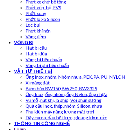
Phớt xe chở bê tông
Phớt xếp, bộ, EVS
Phớt xoay
Phớt lò xo Silicon
Lọc bụi
Phớt khí nén
Vòng đệm
VÒNG BI
Hạt bi cầu
Hạt bi đũa
Vòng bi tiêu chuẩn
Vòng bi phi tiêu chuẩn
VẬT TƯ THIẾT BỊ
Ống Inox, nhôm, Nhôm nhựa, PEX, PA, PU, NYLON
Xi măng đất
Bơm bùn BW150,BW250, BW3329
Ống Inox, ống nhôm, ống Nylon, ống nhựa
Vú mỡ, nút khí, lá phíp, Vòi phun sương
Quả cầu Inox, thép, nhôm, Silicon, nhựa
Phụ kiện máy năng lượng mặt trời
Dây curoa, dầu bôi trơn, gioăng kín nước
THÔNG TIN CÔNG NGHỆ
Login