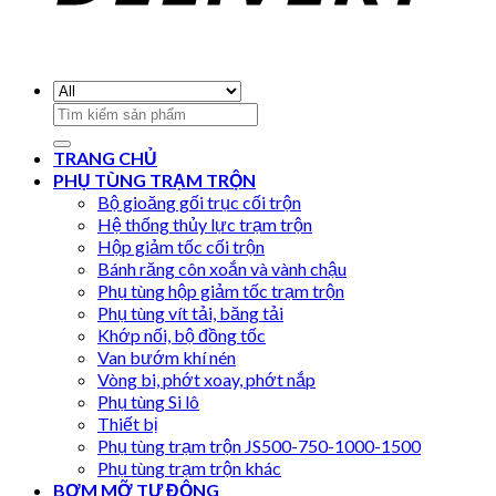
Search
for:
TRANG CHỦ
PHỤ TÙNG TRẠM TRỘN
Bộ gioăng gối trục cối trộn
Hệ thống thủy lực trạm trộn
Hộp giảm tốc cối trộn
Bánh răng côn xoắn và vành chậu
Phụ tùng hộp giảm tốc trạm trộn
Phụ tùng vít tải, băng tải
Khớp nối, bộ đồng tốc
Van bướm khí nén
Vòng bi, phớt xoay, phớt nắp
Phụ tùng Si lô
Thiết bị
Phụ tùng trạm trộn JS500-750-1000-1500
Phụ tùng trạm trộn khác
BƠM MỠ TỰ ĐỘNG