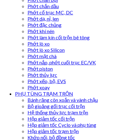
Phớt chắn dầu
Phớt cổ trục MC, DC
Phớt dạ, nỉ, len
Phớt đặc chủng
Phớt khí nén
Phớt làm kín cối trộn bê tông
Phớt lò xo
Phớt lò xo Silicon
Phớt mặt chà
Phớt nắp, phớt cuối trục EC/VK
Phớt piston
Phớt thủy lực
Phớt xếp, bộ, EVS
Phớt xoay
PHỤ TÙNG TRẠM TRỘN
Bánh răng côn xoắn và vành chậu
Bộ gioăng gối trục cối trộn
Hệ thống thủy lực trạm trộn
Hộp giảm tốc cối trộn
Hộp giảm tốc Cyclo và phụ tùng
Hộp giảm tốc trạm trộn
Khớp nối, bộ đồng tốc