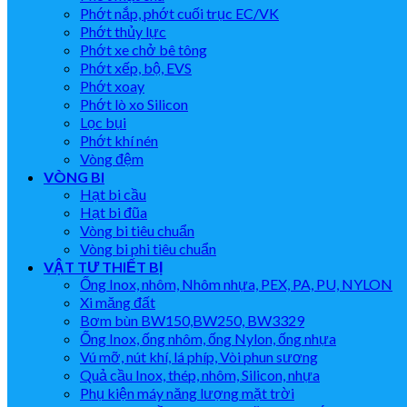
Phớt nắp, phớt cuối trục EC/VK
Phớt thủy lực
Phớt xe chở bê tông
Phớt xếp, bộ, EVS
Phớt xoay
Phớt lò xo Silicon
Lọc bụi
Phớt khí nén
Vòng đệm
VÒNG BI
Hạt bi cầu
Hạt bi đũa
Vòng bi tiêu chuẩn
Vòng bi phi tiêu chuẩn
VẬT TƯ THIẾT BỊ
Ống Inox, nhôm, Nhôm nhựa, PEX, PA, PU, NYLON
Xi măng đất
Bơm bùn BW150,BW250, BW3329
Ống Inox, ống nhôm, ống Nylon, ống nhựa
Vú mỡ, nút khí, lá phíp, Vòi phun sương
Quả cầu Inox, thép, nhôm, Silicon, nhựa
Phụ kiện máy năng lượng mặt trời