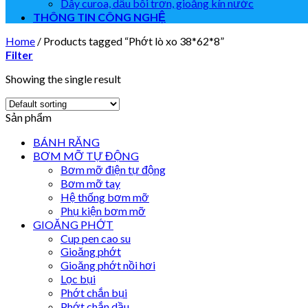
Dây curoa, dầu bôi trơn, gioăng kín nước
THÔNG TIN CÔNG NGHỆ
Home
/
Products tagged “Phớt lò xo 38*62*8”
Filter
Showing the single result
Sản phẩm
BÁNH RĂNG
BƠM MỠ TỰ ĐỘNG
Bơm mỡ điện tự động
Bơm mỡ tay
Hệ thống bơm mỡ
Phụ kiện bơm mỡ
GIOĂNG PHỚT
Cup pen cao su
Gioăng phớt
Gioăng phớt nồi hơi
Lọc bụi
Phớt chắn bụi
Phớt chắn dầu