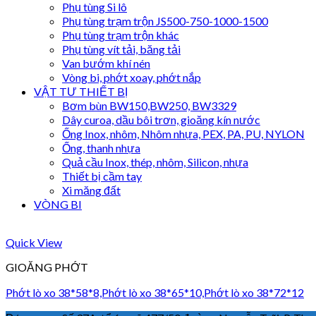
Phụ tùng Si lô
Phụ tùng trạm trộn JS500-750-1000-1500
Phụ tùng trạm trộn khác
Phụ tùng vít tải, băng tải
Van bướm khí nén
Vòng bi, phớt xoay, phớt nắp
VẬT TƯ THIẾT BỊ
Bơm bùn BW150,BW250, BW3329
Dây curoa, dầu bôi trơn, gioăng kín nước
Ống Inox, nhôm, Nhôm nhựa, PEX, PA, PU, NYLON
Ống, thanh nhựa
Quả cầu Inox, thép, nhôm, Silicon, nhựa
Thiết bị cầm tay
Xi măng đất
VÒNG BI
Quick View
GIOĂNG PHỚT
Phớt lò xo 38*58*8,Phớt lò xo 38*65*10,Phớt lò xo 38*72*12