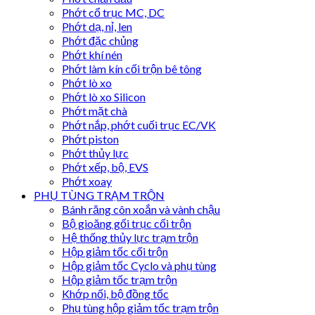
Phớt cổ trục MC, DC
Phớt dạ, nỉ, len
Phớt đặc chủng
Phớt khí nén
Phớt làm kín cối trộn bê tông
Phớt lò xo
Phớt lò xo Silicon
Phớt mặt chà
Phớt nắp, phớt cuối trục EC/VK
Phớt piston
Phớt thủy lực
Phớt xếp, bộ, EVS
Phớt xoay
PHỤ TÙNG TRẠM TRỘN
Bánh răng côn xoắn và vành chậu
Bộ gioăng gối trục cối trộn
Hệ thống thủy lực trạm trộn
Hộp giảm tốc cối trộn
Hộp giảm tốc Cyclo và phụ tùng
Hộp giảm tốc trạm trộn
Khớp nối, bộ đồng tốc
Phụ tùng hộp giảm tốc trạm trộn