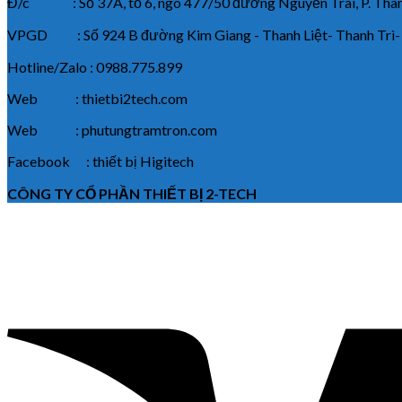
Đ/c : Số 37A, tổ 6, ngõ 477/50 đường Nguyễn Trãi, P. Thanh
VPGD : Số 924 B đường Kim Giang - Thanh Liệt- Thanh Trì-
Hotline/Zalo : 0988.775.899
Web : thietbi2tech.com
Web : phutungtramtron.com
Facebook : thiết bị Higitech
CÔNG TY CỔ PHẦN THIẾT BỊ 2-TECH