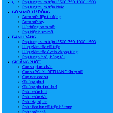
Phụ tùng trạm trộn JS500-750-1000-1500
0
Phụ tùng trạm trộn khác
BƠM MỠ TỰ ĐỘNG
Bơm mỡ điện tự động
Bơm mỡ tay
Hệ thống bơm mỡ
Phụ kiện bơm mỡ
BÁNH RĂNG
Phụ tùng trạm trộn JS500-750-1000-1500
Hộp giảm tốc cối trộn
Hộp giảm tốc Cyclo và phụ tùng
Phụ tùng vít tải, băng tải
GIOĂNG PHỚT
Cao su giảm chấn
Cao su POLYURETHANE Khớp nối
Cup pen cao su
Gioăng phớt
Gioăng phớt nồi hơi
Phớt chắn bụi
Phớt chắn dầu
Phớt dạ, nỉ, len
Phớt làm kín cối trộn bê tông
Phớt mặt chà