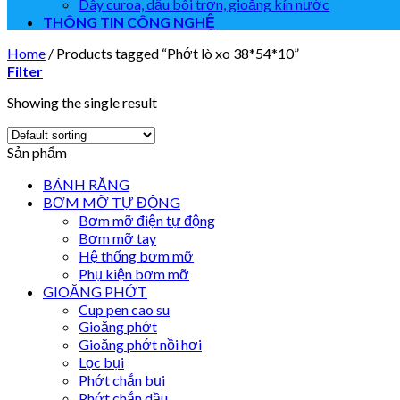
Dây curoa, dầu bôi trơn, gioăng kín nước
THÔNG TIN CÔNG NGHỆ
Home
/
Products tagged “Phớt lò xo 38*54*10”
Filter
Showing the single result
Sản phẩm
BÁNH RĂNG
BƠM MỠ TỰ ĐỘNG
Bơm mỡ điện tự động
Bơm mỡ tay
Hệ thống bơm mỡ
Phụ kiện bơm mỡ
GIOĂNG PHỚT
Cup pen cao su
Gioăng phớt
Gioăng phớt nồi hơi
Lọc bụi
Phớt chắn bụi
Phớt chắn dầu