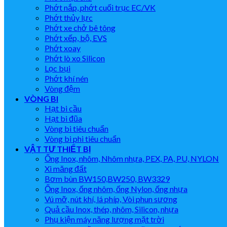
Phớt nắp, phớt cuối trục EC/VK
Phớt thủy lực
Phớt xe chở bê tông
Phớt xếp, bộ, EVS
Phớt xoay
Phớt lò xo Silicon
Lọc bụi
Phớt khí nén
Vòng đệm
VÒNG BI
Hạt bi cầu
Hạt bi đũa
Vòng bi tiêu chuẩn
Vòng bi phi tiêu chuẩn
VẬT TƯ THIẾT BỊ
Ống Inox, nhôm, Nhôm nhựa, PEX, PA, PU, NYLON
Xi măng đất
Bơm bùn BW150,BW250, BW3329
Ống Inox, ống nhôm, ống Nylon, ống nhựa
Vú mỡ, nút khí, lá phíp, Vòi phun sương
Quả cầu Inox, thép, nhôm, Silicon, nhựa
Phụ kiện máy năng lượng mặt trời