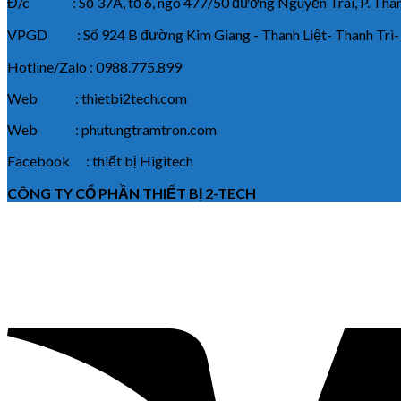
Đ/c : Số 37A, tổ 6, ngõ 477/50 đường Nguyễn Trãi, P. Thanh
VPGD : Số 924 B đường Kim Giang - Thanh Liệt- Thanh Trì-
Hotline/Zalo : 0988.775.899
Web : thietbi2tech.com
Web : phutungtramtron.com
Facebook : thiết bị Higitech
CÔNG TY CỔ PHẦN THIẾT BỊ 2-TECH