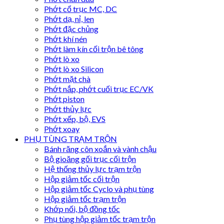
Phớt cổ trục MC, DC
Phớt dạ, nỉ, len
Phớt đặc chủng
Phớt khí nén
Phớt làm kín cối trộn bê tông
Phớt lò xo
Phớt lò xo Silicon
Phớt mặt chà
Phớt nắp, phớt cuối trục EC/VK
Phớt piston
Phớt thủy lực
Phớt xếp, bộ, EVS
Phớt xoay
PHỤ TÙNG TRẠM TRỘN
Bánh răng côn xoắn và vành chậu
Bộ gioăng gối trục cối trộn
Hệ thống thủy lực trạm trộn
Hộp giảm tốc cối trộn
Hộp giảm tốc Cyclo và phụ tùng
Hộp giảm tốc trạm trộn
Khớp nối, bộ đồng tốc
Phụ tùng hộp giảm tốc trạm trộn