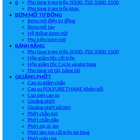
Phụ tùng trạm trộn JS500-750-1000-1500
0
Phụ tùng trạm trộn khác
BƠM MỠ TỰ ĐỘNG
Bơm mỡ điện tự động
Bơm mỡ tay
Hệ thống bơm mỡ
Phụ kiện bơm mỡ
BÁNH RĂNG
Phụ tùng trạm trộn JS500-750-1000-1500
Hộp giảm tốc cối trộn
Hộp giảm tốc Cyclo và phụ tùng
Phụ tùng vít tải, băng tải
GIOĂNG PHỚT
Cao su giảm chấn
Cao su POLYURETHANE Khớp nối
Cup pen cao su
Gioăng phớt
Gioăng phớt nồi hơi
Phớt chắn bụi
Phớt chắn dầu
Phớt dạ, nỉ, len
Phớt làm kín cối trộn bê tông
Phớt mặt chà