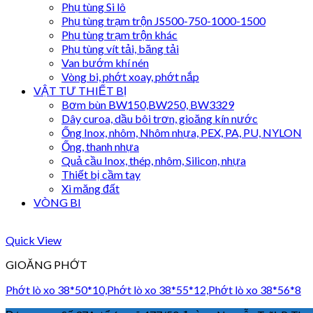
Phụ tùng Si lô
Phụ tùng trạm trộn JS500-750-1000-1500
Phụ tùng trạm trộn khác
Phụ tùng vít tải, băng tải
Van bướm khí nén
Vòng bi, phớt xoay, phớt nắp
VẬT TƯ THIẾT BỊ
Bơm bùn BW150,BW250, BW3329
Dây curoa, dầu bôi trơn, gioăng kín nước
Ống Inox, nhôm, Nhôm nhựa, PEX, PA, PU, NYLON
Ống, thanh nhựa
Quả cầu Inox, thép, nhôm, Silicon, nhựa
Thiết bị cầm tay
Xi măng đất
VÒNG BI
Quick View
GIOĂNG PHỚT
Phớt lò xo 38*50*10,Phớt lò xo 38*55*12,Phớt lò xo 38*56*8