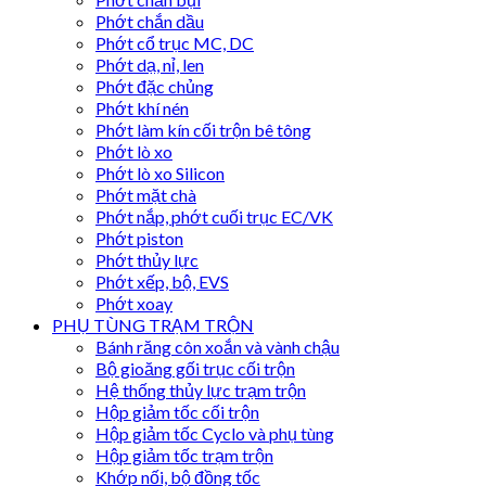
Phớt chắn dầu
Phớt cổ trục MC, DC
Phớt dạ, nỉ, len
Phớt đặc chủng
Phớt khí nén
Phớt làm kín cối trộn bê tông
Phớt lò xo
Phớt lò xo Silicon
Phớt mặt chà
Phớt nắp, phớt cuối trục EC/VK
Phớt piston
Phớt thủy lực
Phớt xếp, bộ, EVS
Phớt xoay
PHỤ TÙNG TRẠM TRỘN
Bánh răng côn xoắn và vành chậu
Bộ gioăng gối trục cối trộn
Hệ thống thủy lực trạm trộn
Hộp giảm tốc cối trộn
Hộp giảm tốc Cyclo và phụ tùng
Hộp giảm tốc trạm trộn
Khớp nối, bộ đồng tốc