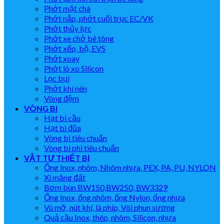
Phớt mặt chà
Phớt nắp, phớt cuối trục EC/VK
Phớt thủy lực
Phớt xe chở bê tông
Phớt xếp, bộ, EVS
Phớt xoay
Phớt lò xo Silicon
Lọc bụi
Phớt khí nén
Vòng đệm
VÒNG BI
Hạt bi cầu
Hạt bi đũa
Vòng bi tiêu chuẩn
Vòng bi phi tiêu chuẩn
VẬT TƯ THIẾT BỊ
Ống Inox, nhôm, Nhôm nhựa, PEX, PA, PU, NYLON
Xi măng đất
Bơm bùn BW150,BW250, BW3329
Ống Inox, ống nhôm, ống Nylon, ống nhựa
Vú mỡ, nút khí, lá phíp, Vòi phun sương
Quả cầu Inox, thép, nhôm, Silicon, nhựa