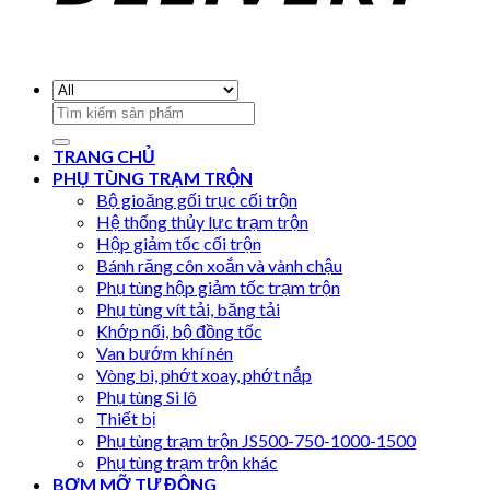
Search
for:
TRANG CHỦ
PHỤ TÙNG TRẠM TRỘN
Bộ gioăng gối trục cối trộn
Hệ thống thủy lực trạm trộn
Hộp giảm tốc cối trộn
Bánh răng côn xoắn và vành chậu
Phụ tùng hộp giảm tốc trạm trộn
Phụ tùng vít tải, băng tải
Khớp nối, bộ đồng tốc
Van bướm khí nén
Vòng bi, phớt xoay, phớt nắp
Phụ tùng Si lô
Thiết bị
Phụ tùng trạm trộn JS500-750-1000-1500
Phụ tùng trạm trộn khác
BƠM MỠ TỰ ĐỘNG