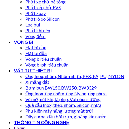
Phớt xe chở bê tông
Phớt xếp, bộ, EVS
Phớt xoay
Phớt lò xo Silicon
Lọc bụi
Phớt khí nén
Vòng đệm
VÒNG BI
Hạt bi cầu
Hạt bi đũa
Vòng bi tiêu chuẩn
Vòng bi phi tiêu chuẩn
VẬT TƯ THIẾT BỊ
Ống Inox, nhôm, Nhôm nhựa, PEX, PA, PU, NYLON
Xi măng đất
Bơm bùn BW150,BW250, BW3329
Ống Inox, ống nhôm, ống Nylon, ống nhựa
Vú mỡ, nút khí, lá phíp, Vòi phun sương
Quả cầu Inox, thép, nhôm, Silicon, nhựa
Phụ kiện máy năng lượng mặt trời
Dây curoa, dầu bôi trơn, gioăng kín nước
THÔNG TIN CÔNG NGHỆ
Login