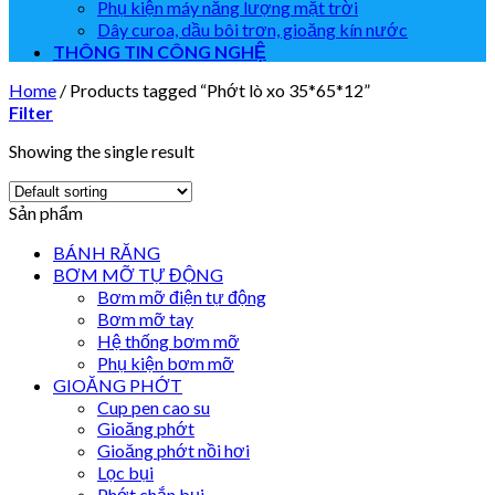
Phụ kiện máy năng lượng mặt trời
Dây curoa, dầu bôi trơn, gioăng kín nước
THÔNG TIN CÔNG NGHỆ
Home
/
Products tagged “Phớt lò xo 35*65*12”
Filter
Showing the single result
Sản phẩm
BÁNH RĂNG
BƠM MỠ TỰ ĐỘNG
Bơm mỡ điện tự động
Bơm mỡ tay
Hệ thống bơm mỡ
Phụ kiện bơm mỡ
GIOĂNG PHỚT
Cup pen cao su
Gioăng phớt
Gioăng phớt nồi hơi
Lọc bụi
Phớt chắn bụi