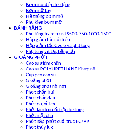
Bơm mỡ điện tự động
Bơm mỡ tay
Hệ thống bơm mỡ
Phụ kiện bơm mỡ
BÁNH RĂNG
Phụ tùng trạm trộn JS500-750-1000-1500
Hộp giảm tốc cối trộn
Hộp giảm tốc Cyclo và phụ tùng
Phụ tùng vít tải, băng tải
GIOĂNG PHỚT
Cao su giảm chấn
Cao su POLYURETHANE Khớp nối
Cup pen cao su
Gioăng phớt
Gioăng phớt nồi hơi
Phớt chắn bụi
Phớt chắn dầu
Phớt dạ, nỉ, len
Phớt làm kín cối trộn bê tông
Phớt mặt chà
Phớt nắp, phớt cuối trục EC/VK
Phớt thủy lực