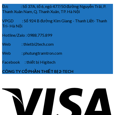
Đ/c : Số 37A, tổ 6, ngõ 477/50 đường Nguyễn Trãi, P.
Thanh Xuân Nam, Q. Thanh Xuân, TP. Hà Nội
VPGD : Số 924 B đường Kim Giang - Thanh Liệt- Thanh
Trì- Hà Nội
Hotline/Zalo : 0988.775.899
Web : thietbi2tech.com
Web : phutungtramtron.com
Facebook : thiết bị Higitech
CÔNG TY CỔ PHẦN THIẾT BỊ 2-TECH