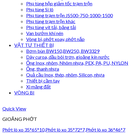
Phụ tùng hộp giảm tốc trạm trộn
Phụ tùng Si lô
Phụ tùng trạm trộn JS500-750-1000-1500
Phụ tùng trạm trộn khác
Phụ tùng vít tải, băng tải
Van bướm khí nén
Vòng bi, phớt xoay, phớt nắp
VẬT TƯ THIẾT BỊ
Bơm bùn BW150,BW250, BW3329
Dây curoa, dầu bôi trơn, gioăng kín nước
Ống Inox, nhôm, Nhôm nhựa, PEX, PA, PU, NYLON
Ống, thanh nhựa
Quả cầu Inox, thép, nhôm, Silicon, nhựa
Thiết bị cầm tay
Xi măng đất
VÒNG BI
Quick View
GIOĂNG PHỚT
Phớt lò xo 35*65*10,Phớt lò xo 35*72*7,Phớt lò xo 36*46*7