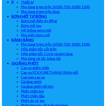
0
Thiết bị
Phụ tùng trạm trộn JS500-750-1000-1500
Phụ tùng trạm trộn khác
BƠM MỠ TỰ ĐỘNG
Bơm mỡ điện tự động
Bơm mỡ tay
Hệ thống bơm mỡ
Phụ kiện bơm mỡ
BÁNH RĂNG
Phụ tùng trạm trộn JS500-750-1000-1500
Hộp giảm tốc cối trộn
Hộp giảm tốc Cyclo và phụ tùng
Phụ tùng vít tải, băng tải
GIOĂNG PHỚT
Cao su giảm chấn
Cao su POLYURETHANE Khớp nối
Cup pen cao su
Gioăng phớt
Gioăng phớt nồi hơi
Phớt chắn bụi
Phớt chắn dầu
Phớt dạ, nỉ, len
Phớt làm kín cối trộn bê tông