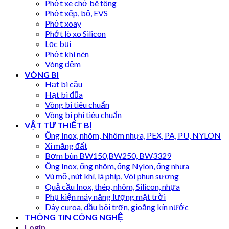
Phớt xe chở bê tông
Phớt xếp, bộ, EVS
Phớt xoay
Phớt lò xo Silicon
Lọc bụi
Phớt khí nén
Vòng đệm
VÒNG BI
Hạt bi cầu
Hạt bi đũa
Vòng bi tiêu chuẩn
Vòng bi phi tiêu chuẩn
VẬT TƯ THIẾT BỊ
Ống Inox, nhôm, Nhôm nhựa, PEX, PA, PU, NYLON
Xi măng đất
Bơm bùn BW150,BW250, BW3329
Ống Inox, ống nhôm, ống Nylon, ống nhựa
Vú mỡ, nút khí, lá phíp, Vòi phun sương
Quả cầu Inox, thép, nhôm, Silicon, nhựa
Phụ kiện máy năng lượng mặt trời
Dây curoa, dầu bôi trơn, gioăng kín nước
THÔNG TIN CÔNG NGHỆ
Login