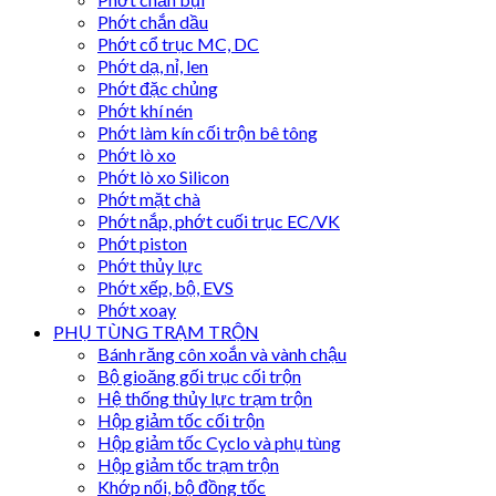
Phớt chắn dầu
Phớt cổ trục MC, DC
Phớt dạ, nỉ, len
Phớt đặc chủng
Phớt khí nén
Phớt làm kín cối trộn bê tông
Phớt lò xo
Phớt lò xo Silicon
Phớt mặt chà
Phớt nắp, phớt cuối trục EC/VK
Phớt piston
Phớt thủy lực
Phớt xếp, bộ, EVS
Phớt xoay
PHỤ TÙNG TRẠM TRỘN
Bánh răng côn xoắn và vành chậu
Bộ gioăng gối trục cối trộn
Hệ thống thủy lực trạm trộn
Hộp giảm tốc cối trộn
Hộp giảm tốc Cyclo và phụ tùng
Hộp giảm tốc trạm trộn
Khớp nối, bộ đồng tốc