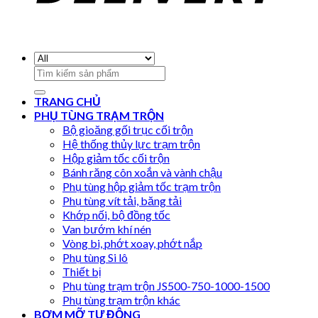
Search
for:
TRANG CHỦ
PHỤ TÙNG TRẠM TRỘN
Bộ gioăng gối trục cối trộn
Hệ thống thủy lực trạm trộn
Hộp giảm tốc cối trộn
Bánh răng côn xoắn và vành chậu
Phụ tùng hộp giảm tốc trạm trộn
Phụ tùng vít tải, băng tải
Khớp nối, bộ đồng tốc
Van bướm khí nén
Vòng bi, phớt xoay, phớt nắp
Phụ tùng Si lô
Thiết bị
Phụ tùng trạm trộn JS500-750-1000-1500
Phụ tùng trạm trộn khác
BƠM MỠ TỰ ĐỘNG