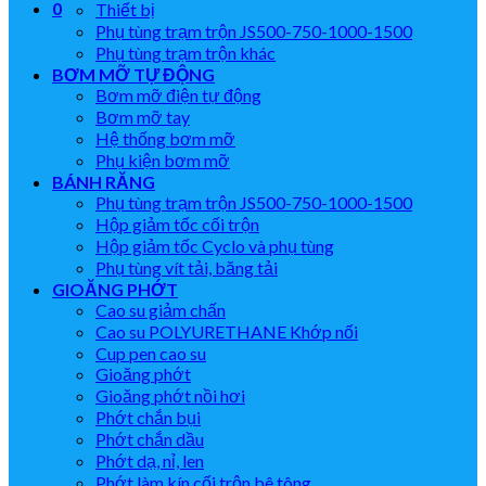
0
Thiết bị
Phụ tùng trạm trộn JS500-750-1000-1500
Phụ tùng trạm trộn khác
BƠM MỠ TỰ ĐỘNG
Bơm mỡ điện tự động
Bơm mỡ tay
Hệ thống bơm mỡ
Phụ kiện bơm mỡ
BÁNH RĂNG
Phụ tùng trạm trộn JS500-750-1000-1500
Hộp giảm tốc cối trộn
Hộp giảm tốc Cyclo và phụ tùng
Phụ tùng vít tải, băng tải
GIOĂNG PHỚT
Cao su giảm chấn
Cao su POLYURETHANE Khớp nối
Cup pen cao su
Gioăng phớt
Gioăng phớt nồi hơi
Phớt chắn bụi
Phớt chắn dầu
Phớt dạ, nỉ, len
Phớt làm kín cối trộn bê tông