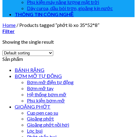
Phụ kiện máy năng lượng mặt trời
Dây curoa, dầu bôi trơn, gioăng kín nước
THÔNG TIN CÔNG NGHỆ
Home
/
Products tagged “phớt lò xo 35*52*8”
Filter
Showing the single result
Sản phẩm
BÁNH RĂNG
BƠM MỠ TỰ ĐỘNG
Bơm mỡ điện tự động
Bơm mỡ tay
Hệ thống bơm mỡ
Phụ kiện bơm mỡ
GIOĂNG PHỚT
Cup pen cao su
Gioăng phớt
Gioăng phớt nồi hơi
Lọc bụi
Phớt chắn bụi