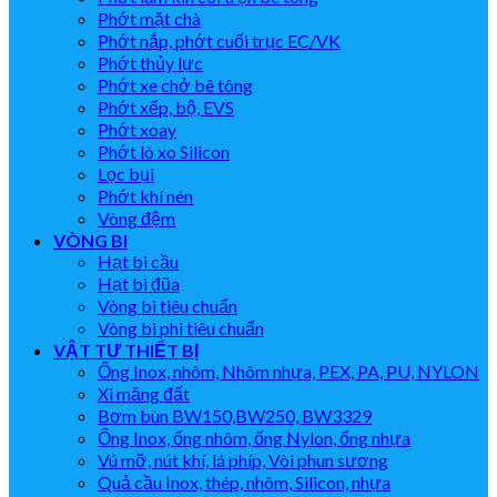
Phớt mặt chà
Phớt nắp, phớt cuối trục EC/VK
Phớt thủy lực
Phớt xe chở bê tông
Phớt xếp, bộ, EVS
Phớt xoay
Phớt lò xo Silicon
Lọc bụi
Phớt khí nén
Vòng đệm
VÒNG BI
Hạt bi cầu
Hạt bi đũa
Vòng bi tiêu chuẩn
Vòng bi phi tiêu chuẩn
VẬT TƯ THIẾT BỊ
Ống Inox, nhôm, Nhôm nhựa, PEX, PA, PU, NYLON
Xi măng đất
Bơm bùn BW150,BW250, BW3329
Ống Inox, ống nhôm, ống Nylon, ống nhựa
Vú mỡ, nút khí, lá phíp, Vòi phun sương
Quả cầu Inox, thép, nhôm, Silicon, nhựa