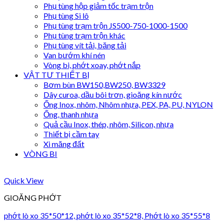
Phụ tùng hộp giảm tốc trạm trộn
Phụ tùng Si lô
Phụ tùng trạm trộn JS500-750-1000-1500
Phụ tùng trạm trộn khác
Phụ tùng vít tải, băng tải
Van bướm khí nén
Vòng bi, phớt xoay, phớt nắp
VẬT TƯ THIẾT BỊ
Bơm bùn BW150,BW250, BW3329
Dây curoa, dầu bôi trơn, gioăng kín nước
Ống Inox, nhôm, Nhôm nhựa, PEX, PA, PU, NYLON
Ống, thanh nhựa
Quả cầu Inox, thép, nhôm, Silicon, nhựa
Thiết bị cầm tay
Xi măng đất
VÒNG BI
Quick View
GIOĂNG PHỚT
phớt lò xo 35*50*12, phớt lò xo 35*52*8, Phớt lò xo 35*55*8