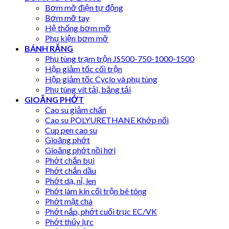
Bơm mỡ điện tự động
Bơm mỡ tay
Hệ thống bơm mỡ
Phụ kiện bơm mỡ
BÁNH RĂNG
Phụ tùng trạm trộn JS500-750-1000-1500
Hộp giảm tốc cối trộn
Hộp giảm tốc Cyclo và phụ tùng
Phụ tùng vít tải, băng tải
GIOĂNG PHỚT
Cao su giảm chấn
Cao su POLYURETHANE Khớp nối
Cup pen cao su
Gioăng phớt
Gioăng phớt nồi hơi
Phớt chắn bụi
Phớt chắn dầu
Phớt dạ, nỉ, len
Phớt làm kín cối trộn bê tông
Phớt mặt chà
Phớt nắp, phớt cuối trục EC/VK
Phớt thủy lực