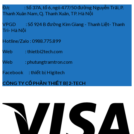
Đ/c : Số 37A, tổ 6, ngõ 477/50 đường Nguyễn Trãi, P.
Thanh Xuân Nam, Q. Thanh Xuân, TP. Hà Nội
VPGD : Số 924 B đường Kim Giang - Thanh Liệt- Thanh
Trì- Hà Nội
Hotline/Zalo : 0988.775.899
Web : thietbi2tech.com
Web : phutungtramtron.com
Facebook : thiết bị Higitech
CÔNG TY CỔ PHẦN THIẾT BỊ 2-TECH