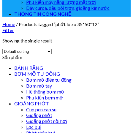
Phụ kiện máy năng lượng mặt trời
Dây curoa, dầu bôi trơn, gioăng kín nước
THÔNG TIN CÔNG NGHỆ
Home
/
Products tagged “phớt lò xo 35*50*12”
Filter
Showing the single result
Sản phẩm
BÁNH RĂNG
BƠM MỠ TỰ ĐỘNG
Bơm mỡ điện tự động
Bơm mỡ tay
Hệ thống bơm mỡ
Phụ kiện bơm mỡ
GIOĂNG PHỚT
Cup pen cao su
Gioăng phớt
Gioăng phớt nồi hơi
Lọc bụi
Phớt chắn bụi