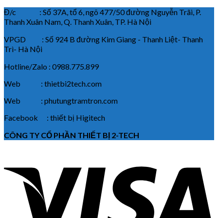
Đ/c : Số 37A, tổ 6, ngõ 477/50 đường Nguyễn Trãi, P.
Thanh Xuân Nam, Q. Thanh Xuân, TP. Hà Nội
VPGD : Số 924 B đường Kim Giang - Thanh Liệt- Thanh
Trì- Hà Nội
Hotline/Zalo : 0988.775.899
Web : thietbi2tech.com
Web : phutungtramtron.com
Facebook : thiết bị Higitech
CÔNG TY CỔ PHẦN THIẾT BỊ 2-TECH