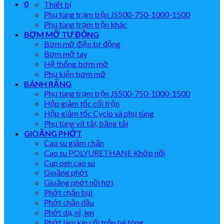
0
Thiết bị
Phụ tùng trạm trộn JS500-750-1000-1500
Phụ tùng trạm trộn khác
BƠM MỠ TỰ ĐỘNG
Bơm mỡ điện tự động
Bơm mỡ tay
Hệ thống bơm mỡ
Phụ kiện bơm mỡ
BÁNH RĂNG
Phụ tùng trạm trộn JS500-750-1000-1500
Hộp giảm tốc cối trộn
Hộp giảm tốc Cyclo và phụ tùng
Phụ tùng vít tải, băng tải
GIOĂNG PHỚT
Cao su giảm chấn
Cao su POLYURETHANE Khớp nối
Cup pen cao su
Gioăng phớt
Gioăng phớt nồi hơi
Phớt chắn bụi
Phớt chắn dầu
Phớt dạ, nỉ, len
Phớt làm kín cối trộn bê tông