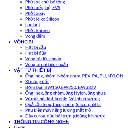
Phớt xe chở bê tông
Phớt xếp, bộ, EVS
Phớt xoay
Phớt lò xo Silicon
Lọc bụi
Phớt khí nén
Vòng đệm
VÒNG BI
Hạt bi cầu
Hạt bi đũa
Vòng bi tiêu chuẩn
Vòng bi phi tiêu chuẩn
VẬT TƯ THIẾT BỊ
Ống Inox, nhôm, Nhôm nhựa, PEX, PA, PU, NYLON
Xi măng đất
Bơm bùn BW150,BW250, BW3329
Ống Inox, ống nhôm, ống Nylon, ống nhựa
Vú mỡ, nút khí, lá phíp, Vòi phun sương
Quả cầu Inox, thép, nhôm, Silicon, nhựa
Phụ kiện máy năng lượng mặt trời
Dây curoa, dầu bôi trơn, gioăng kín nước
THÔNG TIN CÔNG NGHỆ
Login