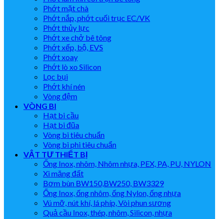
Phớt mặt chà
Phớt nắp, phớt cuối trục EC/VK
Phớt thủy lực
Phớt xe chở bê tông
Phớt xếp, bộ, EVS
Phớt xoay
Phớt lò xo Silicon
Lọc bụi
Phớt khí nén
Vòng đệm
VÒNG BI
Hạt bi cầu
Hạt bi đũa
Vòng bi tiêu chuẩn
Vòng bi phi tiêu chuẩn
VẬT TƯ THIẾT BỊ
Ống Inox, nhôm, Nhôm nhựa, PEX, PA, PU, NYLON
Xi măng đất
Bơm bùn BW150,BW250, BW3329
Ống Inox, ống nhôm, ống Nylon, ống nhựa
Vú mỡ, nút khí, lá phíp, Vòi phun sương
Quả cầu Inox, thép, nhôm, Silicon, nhựa