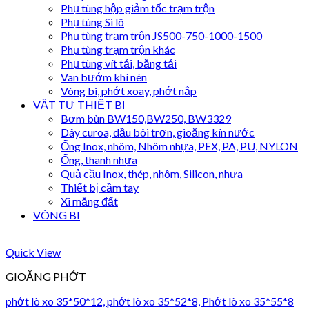
Phụ tùng hộp giảm tốc trạm trộn
Phụ tùng Si lô
Phụ tùng trạm trộn JS500-750-1000-1500
Phụ tùng trạm trộn khác
Phụ tùng vít tải, băng tải
Van bướm khí nén
Vòng bi, phớt xoay, phớt nắp
VẬT TƯ THIẾT BỊ
Bơm bùn BW150,BW250, BW3329
Dây curoa, dầu bôi trơn, gioăng kín nước
Ống Inox, nhôm, Nhôm nhựa, PEX, PA, PU, NYLON
Ống, thanh nhựa
Quả cầu Inox, thép, nhôm, Silicon, nhựa
Thiết bị cầm tay
Xi măng đất
VÒNG BI
Quick View
GIOĂNG PHỚT
phớt lò xo 35*50*12, phớt lò xo 35*52*8, Phớt lò xo 35*55*8