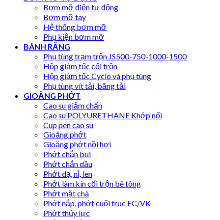
Bơm mỡ điện tự động
Bơm mỡ tay
Hệ thống bơm mỡ
Phụ kiện bơm mỡ
BÁNH RĂNG
Phụ tùng trạm trộn JS500-750-1000-1500
Hộp giảm tốc cối trộn
Hộp giảm tốc Cyclo và phụ tùng
Phụ tùng vít tải, băng tải
GIOĂNG PHỚT
Cao su giảm chấn
Cao su POLYURETHANE Khớp nối
Cup pen cao su
Gioăng phớt
Gioăng phớt nồi hơi
Phớt chắn bụi
Phớt chắn dầu
Phớt dạ, nỉ, len
Phớt làm kín cối trộn bê tông
Phớt mặt chà
Phớt nắp, phớt cuối trục EC/VK
Phớt thủy lực