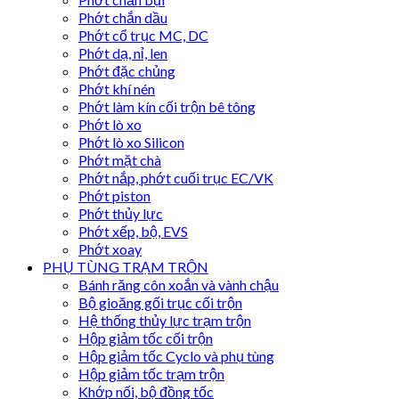
Phớt chắn dầu
Phớt cổ trục MC, DC
Phớt dạ, nỉ, len
Phớt đặc chủng
Phớt khí nén
Phớt làm kín cối trộn bê tông
Phớt lò xo
Phớt lò xo Silicon
Phớt mặt chà
Phớt nắp, phớt cuối trục EC/VK
Phớt piston
Phớt thủy lực
Phớt xếp, bộ, EVS
Phớt xoay
PHỤ TÙNG TRẠM TRỘN
Bánh răng côn xoắn và vành chậu
Bộ gioăng gối trục cối trộn
Hệ thống thủy lực trạm trộn
Hộp giảm tốc cối trộn
Hộp giảm tốc Cyclo và phụ tùng
Hộp giảm tốc trạm trộn
Khớp nối, bộ đồng tốc