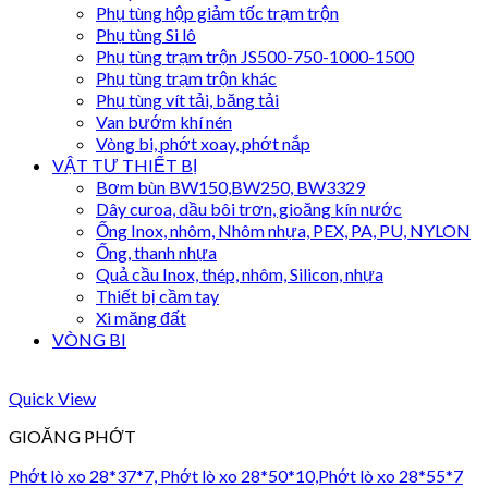
Phụ tùng hộp giảm tốc trạm trộn
Phụ tùng Si lô
Phụ tùng trạm trộn JS500-750-1000-1500
Phụ tùng trạm trộn khác
Phụ tùng vít tải, băng tải
Van bướm khí nén
Vòng bi, phớt xoay, phớt nắp
VẬT TƯ THIẾT BỊ
Bơm bùn BW150,BW250, BW3329
Dây curoa, dầu bôi trơn, gioăng kín nước
Ống Inox, nhôm, Nhôm nhựa, PEX, PA, PU, NYLON
Ống, thanh nhựa
Quả cầu Inox, thép, nhôm, Silicon, nhựa
Thiết bị cầm tay
Xi măng đất
VÒNG BI
Quick View
GIOĂNG PHỚT
Phớt lò xo 28*37*7, Phớt lò xo 28*50*10,Phớt lò xo 28*55*7