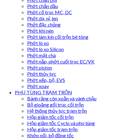
Phớt chắn dầu
Phớt cổ trục MC, DC
Phớt dạ, nỉ, len
Phớt đặc chủng
Phớt khí nén
Phớt làm kín cối trộn bê tông
Phớt lò xo
Phớt lò xo Silicon
Phớt mặt chà
Phớt nắp, phớt cuối trục EC/VK
Phớt piston
Phớt thủy lực
Phớt xếp, bộ, EVS
Phớt xoay
PHỤ TÙNG TRẠM TRỘN
Bánh răng côn xoắn và vành chậu
Bộ gioăng gối trục cối trộn
Hệ thống thủy lực trạm trộn
Hộp giảm tốc cối trộn
Hộp giảm tốc Cyclo và phụ tùng
Hộp giảm tốc trạm trộn
Khớp nối, bộ đồng tốc