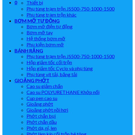
0
Thiết bị
Phụ tùng trạm trộn JS500-750-1000-1500
Phụ tùng trạm trộn khác
BƠM MỠ TỰ ĐỘNG
Bơm mỡ điện tự động
Bơm mỡ tay
Hệ thống bơm mỡ
Phụ kiện bơm mỡ
BÁNH RĂNG
Phụ tùng trạm trộn JS500-750-1000-1500
Hộp giảm tốc cối trộn
Hộp giảm tốc Cyclo và phụ tùng
Phụ tùng vít tải, băng tải
GIOĂNG PHỚT
Cao su giảm chấn
Cao su POLYURETHANE Khớp nối
Cup pen cao su
Gioăng phớt
Gioăng phớt nồi hơi
Phớt chắn bụi
Phớt chắn dầu
Phớt dạ, nỉ, len
Phớt làm kín cối trộn bê tông