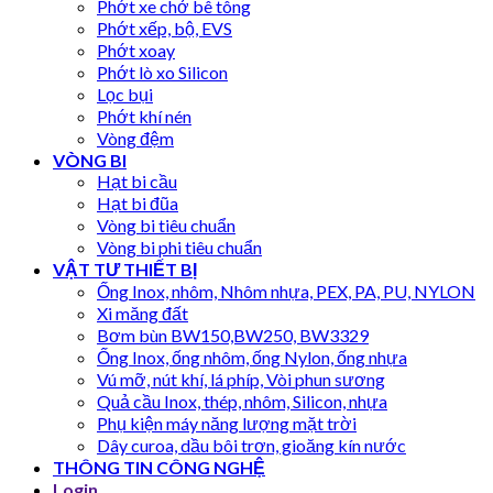
Phớt xe chở bê tông
Phớt xếp, bộ, EVS
Phớt xoay
Phớt lò xo Silicon
Lọc bụi
Phớt khí nén
Vòng đệm
VÒNG BI
Hạt bi cầu
Hạt bi đũa
Vòng bi tiêu chuẩn
Vòng bi phi tiêu chuẩn
VẬT TƯ THIẾT BỊ
Ống Inox, nhôm, Nhôm nhựa, PEX, PA, PU, NYLON
Xi măng đất
Bơm bùn BW150,BW250, BW3329
Ống Inox, ống nhôm, ống Nylon, ống nhựa
Vú mỡ, nút khí, lá phíp, Vòi phun sương
Quả cầu Inox, thép, nhôm, Silicon, nhựa
Phụ kiện máy năng lượng mặt trời
Dây curoa, dầu bôi trơn, gioăng kín nước
THÔNG TIN CÔNG NGHỆ
Login