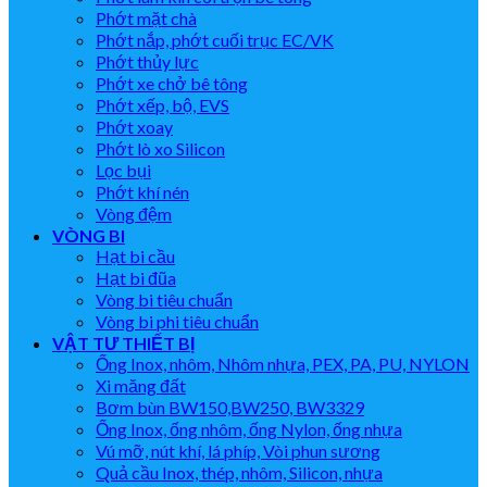
Phớt mặt chà
Phớt nắp, phớt cuối trục EC/VK
Phớt thủy lực
Phớt xe chở bê tông
Phớt xếp, bộ, EVS
Phớt xoay
Phớt lò xo Silicon
Lọc bụi
Phớt khí nén
Vòng đệm
VÒNG BI
Hạt bi cầu
Hạt bi đũa
Vòng bi tiêu chuẩn
Vòng bi phi tiêu chuẩn
VẬT TƯ THIẾT BỊ
Ống Inox, nhôm, Nhôm nhựa, PEX, PA, PU, NYLON
Xi măng đất
Bơm bùn BW150,BW250, BW3329
Ống Inox, ống nhôm, ống Nylon, ống nhựa
Vú mỡ, nút khí, lá phíp, Vòi phun sương
Quả cầu Inox, thép, nhôm, Silicon, nhựa