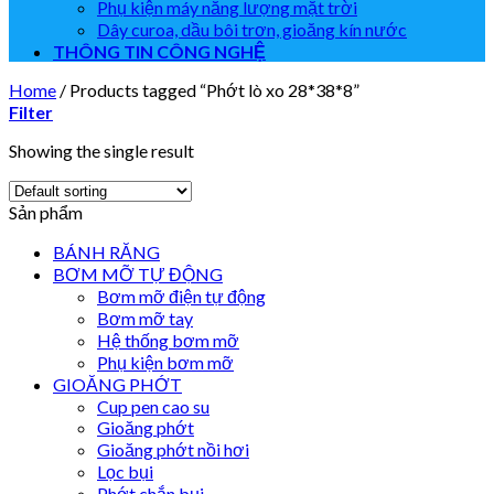
Phụ kiện máy năng lượng mặt trời
Dây curoa, dầu bôi trơn, gioăng kín nước
THÔNG TIN CÔNG NGHỆ
Home
/
Products tagged “Phớt lò xo 28*38*8”
Filter
Showing the single result
Sản phẩm
BÁNH RĂNG
BƠM MỠ TỰ ĐỘNG
Bơm mỡ điện tự động
Bơm mỡ tay
Hệ thống bơm mỡ
Phụ kiện bơm mỡ
GIOĂNG PHỚT
Cup pen cao su
Gioăng phớt
Gioăng phớt nồi hơi
Lọc bụi
Phớt chắn bụi