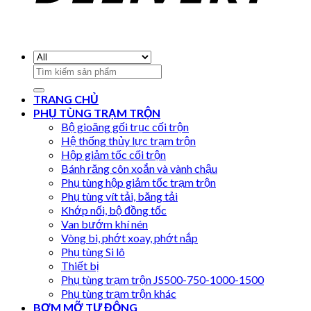
Search
for:
TRANG CHỦ
PHỤ TÙNG TRẠM TRỘN
Bộ gioăng gối trục cối trộn
Hệ thống thủy lực trạm trộn
Hộp giảm tốc cối trộn
Bánh răng côn xoắn và vành chậu
Phụ tùng hộp giảm tốc trạm trộn
Phụ tùng vít tải, băng tải
Khớp nối, bộ đồng tốc
Van bướm khí nén
Vòng bi, phớt xoay, phớt nắp
Phụ tùng Si lô
Thiết bị
Phụ tùng trạm trộn JS500-750-1000-1500
Phụ tùng trạm trộn khác
BƠM MỠ TỰ ĐỘNG