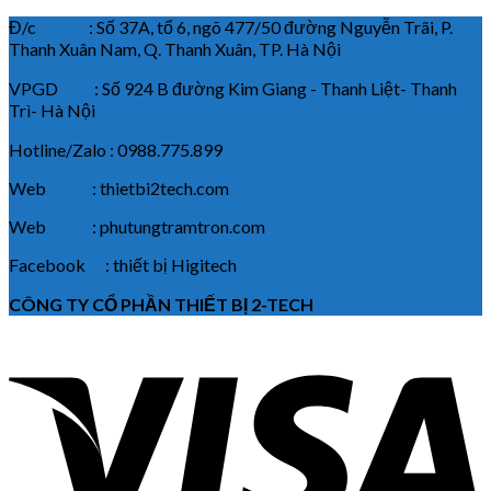
Đ/c : Số 37A, tổ 6, ngõ 477/50 đường Nguyễn Trãi, P.
Thanh Xuân Nam, Q. Thanh Xuân, TP. Hà Nội
VPGD : Số 924 B đường Kim Giang - Thanh Liệt- Thanh
Trì- Hà Nội
Hotline/Zalo : 0988.775.899
Web : thietbi2tech.com
Web : phutungtramtron.com
Facebook : thiết bị Higitech
CÔNG TY CỔ PHẦN THIẾT BỊ 2-TECH