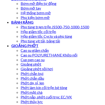
Bơm mỡ điện tự động
Bơm mỡ tay
Hệ thống bơm mỡ
Phụ kiện bơm mỡ
BÁNH RĂNG
Phụ tùng trạm trộn JS500-750-1000-1500
Hộp giảm tốc cối trộn
Hộp giảm tốc Cyclo và phụ tùng
Phụ tùng vít tải, băng tải
GIOĂNG PHỚT
Cao su giảm chấn
Cao su POLYURETHANE Khớp nối
Cup pen cao su
Gioăng phớt
Gioăng phớt nồi hơi
Phớt chắn bụi
Phớt chắn dầu
Phớt dạ, nỉ, len
Phớt làm kín cối trộn bê tông
Phớt mặt chà
Phớt nắp, phớt cuối trục EC/VK
Phớt thủy lực