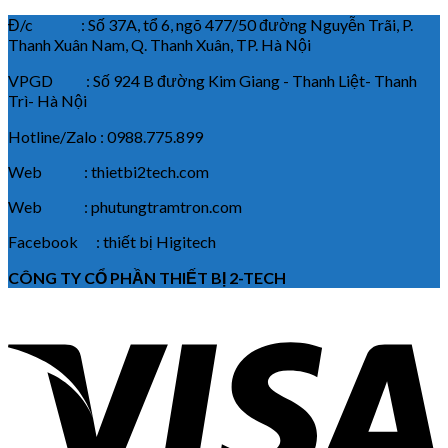
Đ/c : Số 37A, tổ 6, ngõ 477/50 đường Nguyễn Trãi, P.
Thanh Xuân Nam, Q. Thanh Xuân, TP. Hà Nội
VPGD : Số 924 B đường Kim Giang - Thanh Liệt- Thanh
Trì- Hà Nội
Hotline/Zalo : 0988.775.899
Web : thietbi2tech.com
Web : phutungtramtron.com
Facebook : thiết bị Higitech
CÔNG TY CỔ PHẦN THIẾT BỊ 2-TECH