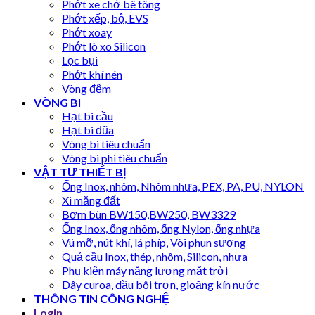
Phớt xe chở bê tông
Phớt xếp, bộ, EVS
Phớt xoay
Phớt lò xo Silicon
Lọc bụi
Phớt khí nén
Vòng đệm
VÒNG BI
Hạt bi cầu
Hạt bi đũa
Vòng bi tiêu chuẩn
Vòng bi phi tiêu chuẩn
VẬT TƯ THIẾT BỊ
Ống Inox, nhôm, Nhôm nhựa, PEX, PA, PU, NYLON
Xi măng đất
Bơm bùn BW150,BW250, BW3329
Ống Inox, ống nhôm, ống Nylon, ống nhựa
Vú mỡ, nút khí, lá phíp, Vòi phun sương
Quả cầu Inox, thép, nhôm, Silicon, nhựa
Phụ kiện máy năng lượng mặt trời
Dây curoa, dầu bôi trơn, gioăng kín nước
THÔNG TIN CÔNG NGHỆ
Login