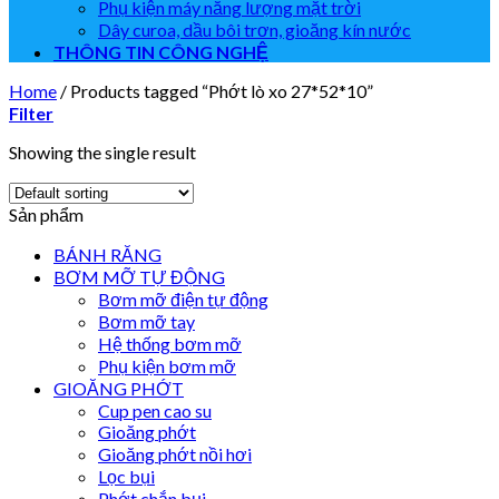
Phụ kiện máy năng lượng mặt trời
Dây curoa, dầu bôi trơn, gioăng kín nước
THÔNG TIN CÔNG NGHỆ
Home
/
Products tagged “Phớt lò xo 27*52*10”
Filter
Showing the single result
Sản phẩm
BÁNH RĂNG
BƠM MỠ TỰ ĐỘNG
Bơm mỡ điện tự động
Bơm mỡ tay
Hệ thống bơm mỡ
Phụ kiện bơm mỡ
GIOĂNG PHỚT
Cup pen cao su
Gioăng phớt
Gioăng phớt nồi hơi
Lọc bụi
Phớt chắn bụi