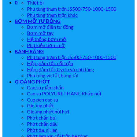
0
Thiết bị
Phụ tùng trạm trộn JS500-750-1000-1500
Phụ tùng trạm trộn khác
BƠM MỠ TỰ ĐỘNG
Bơm mỡ điện tự động
Bơm mỡ tay
Hệ thống bơm mỡ
Phụ kiện bơm mỡ
BÁNH RĂNG
Phụ tùng trạm trộn JS500-750-1000-1500
Hộp giảm tốc cối trộn
Hộp giảm tốc Cyclo và phụ tùng
Phụ tùng vít tải, băng tải
GIOĂNG PHỚT
Cao su giảm chấn
Cao su POLYURETHANE Khớp nối
Cup pen cao su
Gioăng phớt
Gioăng phớt nồi hơi
Phớt chắn bụi
Phớt chắn dầu
Phớt dạ, nỉ, len
Phớt làm kín cối trộn bê tông