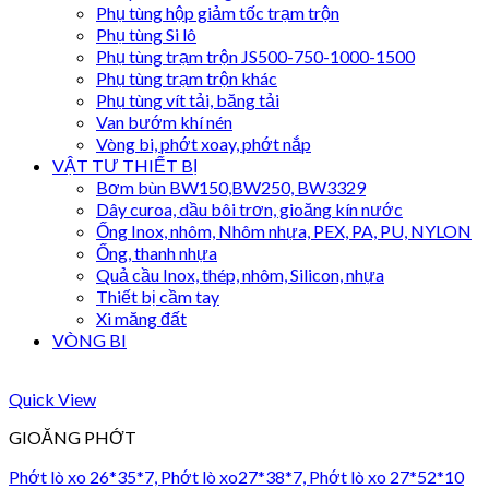
Phụ tùng hộp giảm tốc trạm trộn
Phụ tùng Si lô
Phụ tùng trạm trộn JS500-750-1000-1500
Phụ tùng trạm trộn khác
Phụ tùng vít tải, băng tải
Van bướm khí nén
Vòng bi, phớt xoay, phớt nắp
VẬT TƯ THIẾT BỊ
Bơm bùn BW150,BW250, BW3329
Dây curoa, dầu bôi trơn, gioăng kín nước
Ống Inox, nhôm, Nhôm nhựa, PEX, PA, PU, NYLON
Ống, thanh nhựa
Quả cầu Inox, thép, nhôm, Silicon, nhựa
Thiết bị cầm tay
Xi măng đất
VÒNG BI
Quick View
GIOĂNG PHỚT
Phớt lò xo 26*35*7, Phớt lò xo27*38*7, Phớt lò xo 27*52*10