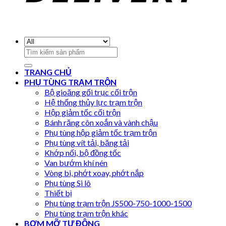
Search
for:
TRANG CHỦ
PHỤ TÙNG TRẠM TRỘN
Bộ gioăng gối trục cối trộn
Hệ thống thủy lực trạm trộn
Hộp giảm tốc cối trộn
Bánh răng côn xoắn và vành chậu
Phụ tùng hộp giảm tốc trạm trộn
Phụ tùng vít tải, băng tải
Khớp nối, bộ đồng tốc
Van bướm khí nén
Vòng bi, phớt xoay, phớt nắp
Phụ tùng Si lô
Thiết bị
Phụ tùng trạm trộn JS500-750-1000-1500
Phụ tùng trạm trộn khác
BƠM MỠ TỰ ĐỘNG