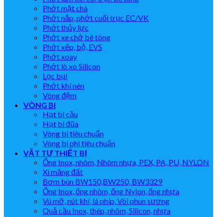
Phớt mặt chà
Phớt nắp, phớt cuối trục EC/VK
Phớt thủy lực
Phớt xe chở bê tông
Phớt xếp, bộ, EVS
Phớt xoay
Phớt lò xo Silicon
Lọc bụi
Phớt khí nén
Vòng đệm
VÒNG BI
Hạt bi cầu
Hạt bi đũa
Vòng bi tiêu chuẩn
Vòng bi phi tiêu chuẩn
VẬT TƯ THIẾT BỊ
Ống Inox, nhôm, Nhôm nhựa, PEX, PA, PU, NYLON
Xi măng đất
Bơm bùn BW150,BW250, BW3329
Ống Inox, ống nhôm, ống Nylon, ống nhựa
Vú mỡ, nút khí, lá phíp, Vòi phun sương
Quả cầu Inox, thép, nhôm, Silicon, nhựa