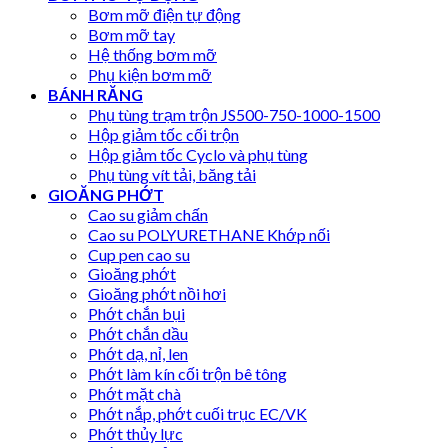
Bơm mỡ điện tự động
Bơm mỡ tay
Hệ thống bơm mỡ
Phụ kiện bơm mỡ
BÁNH RĂNG
Phụ tùng trạm trộn JS500-750-1000-1500
Hộp giảm tốc cối trộn
Hộp giảm tốc Cyclo và phụ tùng
Phụ tùng vít tải, băng tải
GIOĂNG PHỚT
Cao su giảm chấn
Cao su POLYURETHANE Khớp nối
Cup pen cao su
Gioăng phớt
Gioăng phớt nồi hơi
Phớt chắn bụi
Phớt chắn dầu
Phớt dạ, nỉ, len
Phớt làm kín cối trộn bê tông
Phớt mặt chà
Phớt nắp, phớt cuối trục EC/VK
Phớt thủy lực