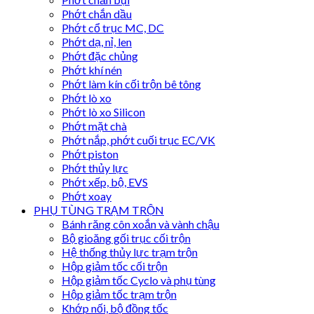
Phớt chắn dầu
Phớt cổ trục MC, DC
Phớt dạ, nỉ, len
Phớt đặc chủng
Phớt khí nén
Phớt làm kín cối trộn bê tông
Phớt lò xo
Phớt lò xo Silicon
Phớt mặt chà
Phớt nắp, phớt cuối trục EC/VK
Phớt piston
Phớt thủy lực
Phớt xếp, bộ, EVS
Phớt xoay
PHỤ TÙNG TRẠM TRỘN
Bánh răng côn xoắn và vành chậu
Bộ gioăng gối trục cối trộn
Hệ thống thủy lực trạm trộn
Hộp giảm tốc cối trộn
Hộp giảm tốc Cyclo và phụ tùng
Hộp giảm tốc trạm trộn
Khớp nối, bộ đồng tốc