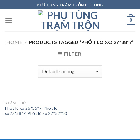
Skip
PHỤ TÙNG TRẠM TRỘN BÊ TÔNG
to
content
0
HOME
/
PRODUCTS TAGGED “PHỚT LÒ XO 27*38*7”
FILTER
GIOĂNG PHỚT
Phớt lò xo 26*35*7, Phớt lò
xo27*38*7, Phớt lò xo 27*52*10