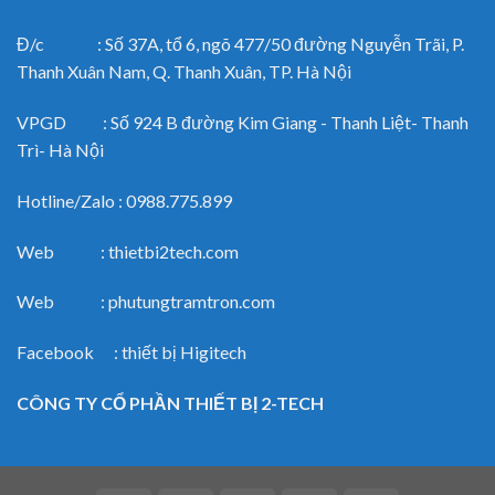
Đ/c : Số 37A, tổ 6, ngõ 477/50 đường Nguyễn Trãi, P.
Thanh Xuân Nam, Q. Thanh Xuân, TP. Hà Nội
VPGD : Số 924 B đường Kim Giang - Thanh Liệt- Thanh
Trì- Hà Nội
Hotline/Zalo : 0988.775.899
Web : thietbi2tech.com
Web : phutungtramtron.com
Facebook : thiết bị Higitech
CÔNG TY CỔ PHẦN THIẾT BỊ 2-TECH