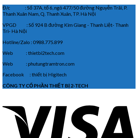
Đ/c : Số 37A, tổ 6, ngõ 477/50 đường Nguyễn Trãi, P.
Thanh Xuân Nam, Q. Thanh Xuân, TP. Hà Nội
VPGD : Số 924 B đường Kim Giang - Thanh Liệt- Thanh
Trì- Hà Nội
Hotline/Zalo : 0988.775.899
Web : thietbi2tech.com
Web : phutungtramtron.com
Facebook : thiết bị Higitech
CÔNG TY CỔ PHẦN THIẾT BỊ 2-TECH