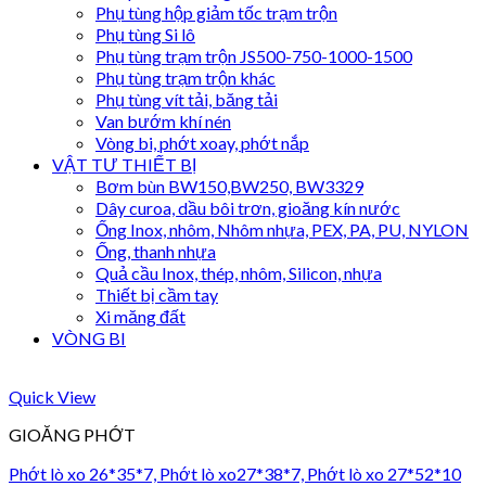
Phụ tùng hộp giảm tốc trạm trộn
Phụ tùng Si lô
Phụ tùng trạm trộn JS500-750-1000-1500
Phụ tùng trạm trộn khác
Phụ tùng vít tải, băng tải
Van bướm khí nén
Vòng bi, phớt xoay, phớt nắp
VẬT TƯ THIẾT BỊ
Bơm bùn BW150,BW250, BW3329
Dây curoa, dầu bôi trơn, gioăng kín nước
Ống Inox, nhôm, Nhôm nhựa, PEX, PA, PU, NYLON
Ống, thanh nhựa
Quả cầu Inox, thép, nhôm, Silicon, nhựa
Thiết bị cầm tay
Xi măng đất
VÒNG BI
Quick View
GIOĂNG PHỚT
Phớt lò xo 26*35*7, Phớt lò xo27*38*7, Phớt lò xo 27*52*10