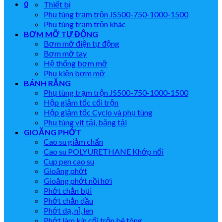
0
Thiết bị
Phụ tùng trạm trộn JS500-750-1000-1500
Phụ tùng trạm trộn khác
BƠM MỠ TỰ ĐỘNG
Bơm mỡ điện tự động
Bơm mỡ tay
Hệ thống bơm mỡ
Phụ kiện bơm mỡ
BÁNH RĂNG
Phụ tùng trạm trộn JS500-750-1000-1500
Hộp giảm tốc cối trộn
Hộp giảm tốc Cyclo và phụ tùng
Phụ tùng vít tải, băng tải
GIOĂNG PHỚT
Cao su giảm chấn
Cao su POLYURETHANE Khớp nối
Cup pen cao su
Gioăng phớt
Gioăng phớt nồi hơi
Phớt chắn bụi
Phớt chắn dầu
Phớt dạ, nỉ, len
Phớt làm kín cối trộn bê tông