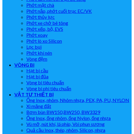
Phớt mặt chà
Phớt nắp, phớt cuối trục EC/VK
Phớt thủy lực
Phớt xe chở bê tông
Phớt xếp, bộ, EVS
Phớt xoay
Phớt lò xo Silicon
Lọc bụi
Phớt khí nén
Vòng đệm
VÒNG BI
Hạt bi cầu
Hạt bi đũa
Vòng bi tiêu chuẩn
Vòng bi phi tiêu chuẩn
VẬT TƯ THIẾT BỊ
Ống Inox, nhôm, Nhôm nhựa, PEX, PA, PU, NYLON
Xi măng đất
Bơm bùn BW150,BW250, BW3329
Ống Inox, ống nhôm, ống Nylon, ống nhựa
Vú mỡ, nút khí, lá phíp, Vòi phun sương
Quả cầu Inox, thép, nhôm, Silicon, nhựa