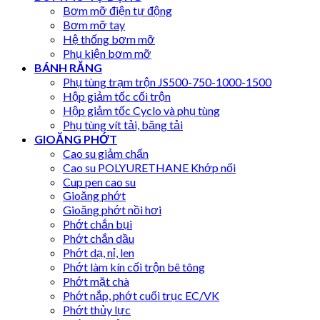
Bơm mỡ điện tự động
Bơm mỡ tay
Hệ thống bơm mỡ
Phụ kiện bơm mỡ
BÁNH RĂNG
Phụ tùng trạm trộn JS500-750-1000-1500
Hộp giảm tốc cối trộn
Hộp giảm tốc Cyclo và phụ tùng
Phụ tùng vít tải, băng tải
GIOĂNG PHỚT
Cao su giảm chấn
Cao su POLYURETHANE Khớp nối
Cup pen cao su
Gioăng phớt
Gioăng phớt nồi hơi
Phớt chắn bụi
Phớt chắn dầu
Phớt dạ, nỉ, len
Phớt làm kín cối trộn bê tông
Phớt mặt chà
Phớt nắp, phớt cuối trục EC/VK
Phớt thủy lực