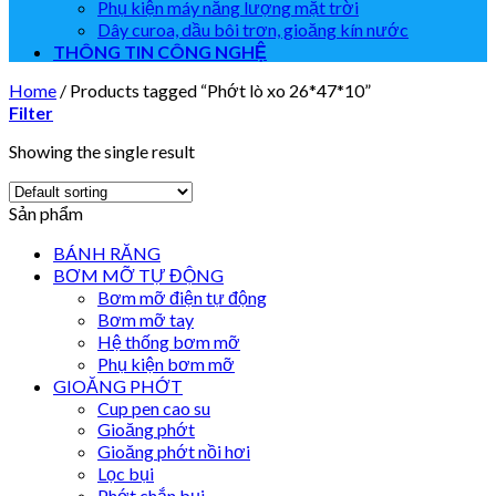
Phụ kiện máy năng lượng mặt trời
Dây curoa, dầu bôi trơn, gioăng kín nước
THÔNG TIN CÔNG NGHỆ
Home
/
Products tagged “Phớt lò xo 26*47*10”
Filter
Showing the single result
Sản phẩm
BÁNH RĂNG
BƠM MỠ TỰ ĐỘNG
Bơm mỡ điện tự động
Bơm mỡ tay
Hệ thống bơm mỡ
Phụ kiện bơm mỡ
GIOĂNG PHỚT
Cup pen cao su
Gioăng phớt
Gioăng phớt nồi hơi
Lọc bụi
Phớt chắn bụi