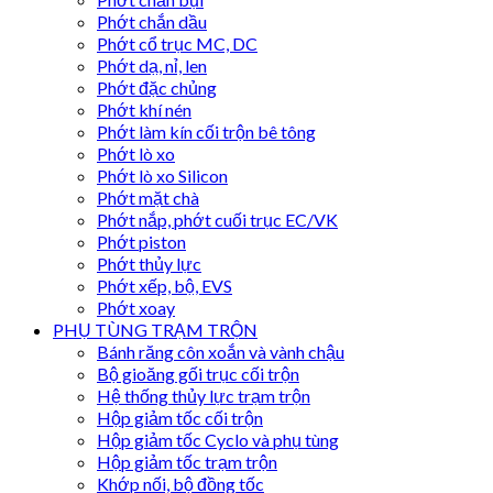
Phớt chắn dầu
Phớt cổ trục MC, DC
Phớt dạ, nỉ, len
Phớt đặc chủng
Phớt khí nén
Phớt làm kín cối trộn bê tông
Phớt lò xo
Phớt lò xo Silicon
Phớt mặt chà
Phớt nắp, phớt cuối trục EC/VK
Phớt piston
Phớt thủy lực
Phớt xếp, bộ, EVS
Phớt xoay
PHỤ TÙNG TRẠM TRỘN
Bánh răng côn xoắn và vành chậu
Bộ gioăng gối trục cối trộn
Hệ thống thủy lực trạm trộn
Hộp giảm tốc cối trộn
Hộp giảm tốc Cyclo và phụ tùng
Hộp giảm tốc trạm trộn
Khớp nối, bộ đồng tốc