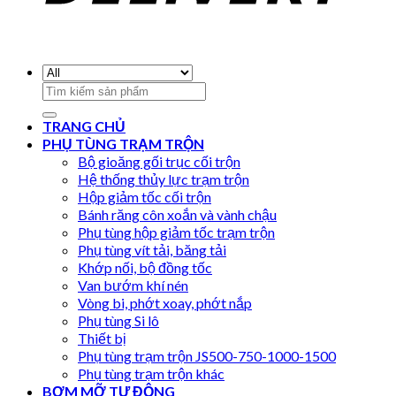
Search
for:
TRANG CHỦ
PHỤ TÙNG TRẠM TRỘN
Bộ gioăng gối trục cối trộn
Hệ thống thủy lực trạm trộn
Hộp giảm tốc cối trộn
Bánh răng côn xoắn và vành chậu
Phụ tùng hộp giảm tốc trạm trộn
Phụ tùng vít tải, băng tải
Khớp nối, bộ đồng tốc
Van bướm khí nén
Vòng bi, phớt xoay, phớt nắp
Phụ tùng Si lô
Thiết bị
Phụ tùng trạm trộn JS500-750-1000-1500
Phụ tùng trạm trộn khác
BƠM MỠ TỰ ĐỘNG