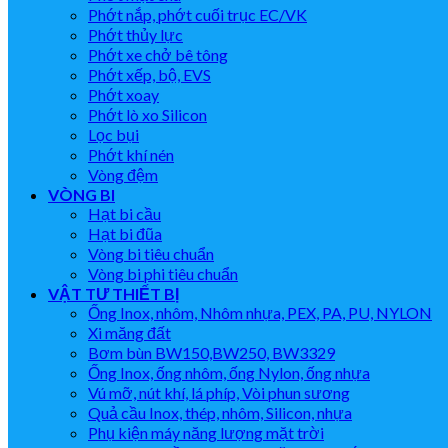
Phớt nắp, phớt cuối trục EC/VK
Phớt thủy lực
Phớt xe chở bê tông
Phớt xếp, bộ, EVS
Phớt xoay
Phớt lò xo Silicon
Lọc bụi
Phớt khí nén
Vòng đệm
VÒNG BI
Hạt bi cầu
Hạt bi đũa
Vòng bi tiêu chuẩn
Vòng bi phi tiêu chuẩn
VẬT TƯ THIẾT BỊ
Ống Inox, nhôm, Nhôm nhựa, PEX, PA, PU, NYLON
Xi măng đất
Bơm bùn BW150,BW250, BW3329
Ống Inox, ống nhôm, ống Nylon, ống nhựa
Vú mỡ, nút khí, lá phíp, Vòi phun sương
Quả cầu Inox, thép, nhôm, Silicon, nhựa
Phụ kiện máy năng lượng mặt trời