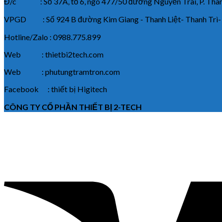
Đ/c : Số 37A, tổ 6, ngõ 477/50 đường Nguyễn Trãi, P. Thanh
VPGD : Số 924 B đường Kim Giang - Thanh Liệt- Thanh Trì-
Hotline/Zalo : 0988.775.899
Web : thietbi2tech.com
Web : phutungtramtron.com
Facebook : thiết bị Higitech
CÔNG TY CỔ PHẦN THIẾT BỊ 2-TECH