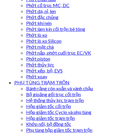
Phớt cổ trục MC, DC
Phớt dạ, nỉ, len
Phớt đặc chủng
Phớt khí nén
Phớt làm kín cối trộn bê tông
Phớt lò xo
Phớt lò xo Silicon
Phớt mặt chà
Phớt nắp, phớt cuối trục EC/VK
Phớt piston
Phớt thủy lực
Phớt xếp, bộ, EVS
Phớt xoay
PHỤ TÙNG TRẠM TRỘN
Bánh răng côn xoắn và vành chậu
Bộ gioăng gối trục cối trộn
Hệ thống thủy lực trạm trộn
Hộp giảm tốc cối trộn
Hộp giảm tốc Cyclo và phụ tùng
Hộp giảm tốc trạm trộn
Khớp nối, bộ đồng tốc
Phụ tùng hộp giảm tốc trạm trộn