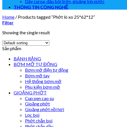
Dây curoa, dầu bôi trơn, gioăng kín nước
THÔNG TIN CÔNG NGHỆ
Home
/
Products tagged “Phớt lò xo 25*62*12”
Filter
Showing the single result
Sản phẩm
BÁNH RĂNG
BƠM MỠ TỰ ĐỘNG
Bơm mỡ điện tự động
Bơm mỡ tay
Hệ thống bơm mỡ
Phụ kiện bơm mỡ
GIOĂNG PHỚT
Cup pen cao su
Gioăng phớt
Gioăng phớt nồi hơi
Lọc bụi
Phớt chắn bụi
Phớt chắn dầu