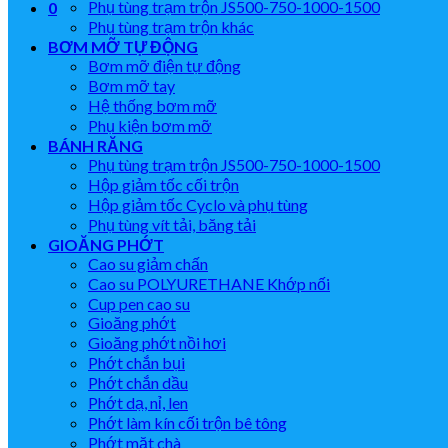
Phụ tùng trạm trộn JS500-750-1000-1500
0
Phụ tùng trạm trộn khác
BƠM MỠ TỰ ĐỘNG
Bơm mỡ điện tự động
Bơm mỡ tay
Hệ thống bơm mỡ
Phụ kiện bơm mỡ
BÁNH RĂNG
Phụ tùng trạm trộn JS500-750-1000-1500
Hộp giảm tốc cối trộn
Hộp giảm tốc Cyclo và phụ tùng
Phụ tùng vít tải, băng tải
GIOĂNG PHỚT
Cao su giảm chấn
Cao su POLYURETHANE Khớp nối
Cup pen cao su
Gioăng phớt
Gioăng phớt nồi hơi
Phớt chắn bụi
Phớt chắn dầu
Phớt dạ, nỉ, len
Phớt làm kín cối trộn bê tông
Phớt mặt chà