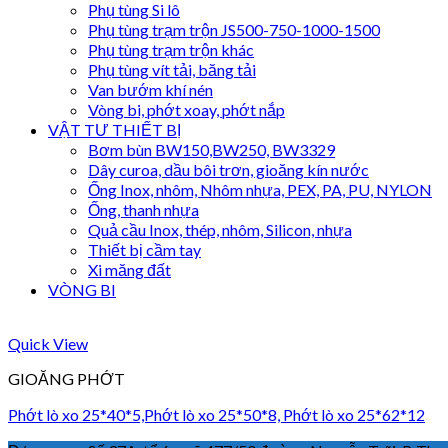
Phụ tùng Si lô
Phụ tùng trạm trộn JS500-750-1000-1500
Phụ tùng trạm trộn khác
Phụ tùng vít tải, băng tải
Van bướm khí nén
Vòng bi, phớt xoay, phớt nắp
VẬT TƯ THIẾT BỊ
Bơm bùn BW150,BW250, BW3329
Dây curoa, dầu bôi trơn, gioăng kín nước
Ống Inox, nhôm, Nhôm nhựa, PEX, PA, PU, NYLON
Ống, thanh nhựa
Quả cầu Inox, thép, nhôm, Silicon, nhựa
Thiết bị cầm tay
Xi măng đất
VÒNG BI
Quick View
GIOĂNG PHỚT
Phớt lò xo 25*40*5,Phớt lò xo 25*50*8, Phớt lò xo 25*62*12