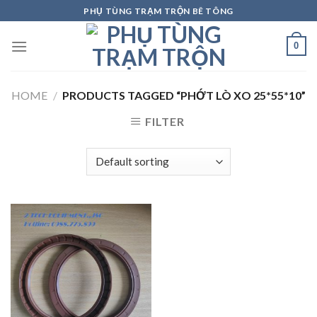
Skip
PHỤ TÙNG TRẠM TRỘN BÊ TÔNG
to
content
0
HOME
/
PRODUCTS TAGGED “PHỚT LÒ XO 25*55*10”
FILTER