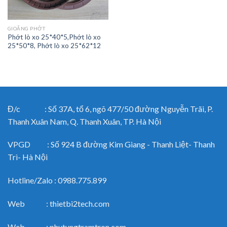
GIOĂNG PHỚT
Phớt lò xo 25*40*5,Phớt lò xo
25*50*8, Phớt lò xo 25*62*12
Đ/c : Số 37A, tổ 6, ngõ 477/50 đường Nguyễn Trãi, P.
Thanh Xuân Nam, Q. Thanh Xuân, TP. Hà Nội
VPGD : Số 924 B đường Kim Giang - Thanh Liệt- Thanh
Trì- Hà Nội
Hotline/Zalo : 0988.775.899
Web : thietbi2tech.com
Web : phutungtramtron.com