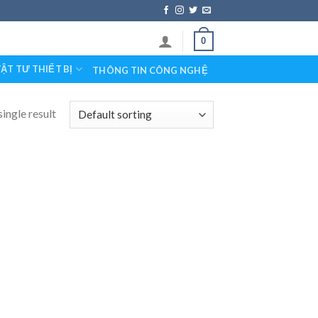
0
ẬT TƯ THIẾT BỊ
THÔNG TIN CÔNG NGHỆ
ingle result