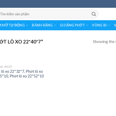
earch
r:
 MỠ TỰ ĐỘNG
BÁNH RĂNG
GIOĂNG PHỚT
VÒNG BI
V
Showing the s
T LÒ XO 22*40*7”
NG PHỚT
 lò xo 22*32*7, Phớt lò xo
5*10, Phớt lò xo 22*52*10