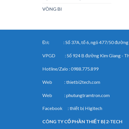
VÒNG BI
Đ/c : Số 37A, tổ 6, ngõ 477/50 đường Ng
VPGD : Số 924 B đường Kim Giang - Than
Hotline/Zalo : 0988.775.899
Web : thietbi2tech.com
Web : phutungtramtron.com
Facebook : thiết bị Higitech
CÔNG TY CỔ PHẦN THIẾT BỊ 2-TECH