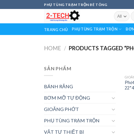
Skip
PHỤ TÙNG TRẠM TRỘN BÊ TÔNG
to
S
content
fo
PHỤ TÙNG TRẠM TRỘN
BƠM
TRANG CHỦ
HOME
/
PRODUCTS TAGGED “PHỚ
SẢN PHẨM
GIOĂ
Phớt
BÁNH RĂNG
22*4
BƠM MỠ TỰ ĐỘNG
GIOĂNG PHỚT
PHỤ TÙNG TRẠM TRỘN
VẬT TƯ THIẾT BỊ