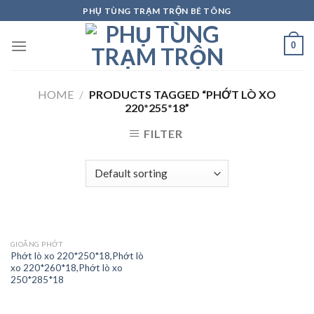
Skip
PHỤ TÙNG TRẠM TRỘN BÊ TÔNG
to
content
0
HOME
/
PRODUCTS TAGGED “PHỚT LÒ XO
220*255*18”
FILTER
GIOĂNG PHỚT
Phớt lò xo 220*250*18,Phớt lò
xo 220*260*18,Phớt lò xo
250*285*18