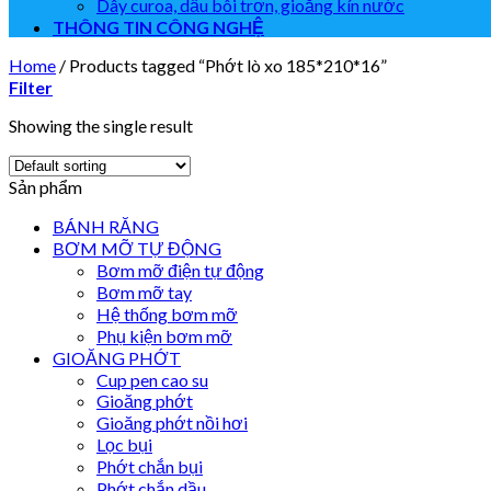
Dây curoa, dầu bôi trơn, gioăng kín nước
THÔNG TIN CÔNG NGHỆ
Home
/
Products tagged “Phớt lò xo 185*210*16”
Filter
Showing the single result
Sản phẩm
BÁNH RĂNG
BƠM MỠ TỰ ĐỘNG
Bơm mỡ điện tự động
Bơm mỡ tay
Hệ thống bơm mỡ
Phụ kiện bơm mỡ
GIOĂNG PHỚT
Cup pen cao su
Gioăng phớt
Gioăng phớt nồi hơi
Lọc bụi
Phớt chắn bụi
Phớt chắn dầu