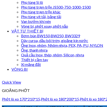
Phụ tùng Si lô
Phụ tùng trạm trộn JS500-750-1000-1500
Phụ tùng trạm trộn khác
Phụ tùng vít tải, băng tải
Van bướm khí nén
Vòng bi, phớt xoay, phớt nắp
VẬT TƯ THIẾT BỊ
Bơm bùn BW150,BW250, BW3329
Dây curoa, dầu bôi trơn, gioăng kín nước
Ống Inox, nhôm, Nhôm nhựa, PEX, PA, PU, NYLON
Ống, thanh nhựa
Quả cầu Inox, thép, nhôm, Silicon, nhựa
Thiết bị cầm tay
Xi măng đất
VÒNG BI
Quick View
GIOĂNG PHỚT
Phớt lò xo 170*210*15,Phớt lò xo 180*200*15,Phớt lò xo 180