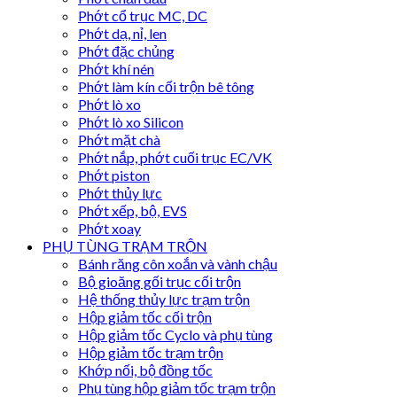
Phớt cổ trục MC, DC
Phớt dạ, nỉ, len
Phớt đặc chủng
Phớt khí nén
Phớt làm kín cối trộn bê tông
Phớt lò xo
Phớt lò xo Silicon
Phớt mặt chà
Phớt nắp, phớt cuối trục EC/VK
Phớt piston
Phớt thủy lực
Phớt xếp, bộ, EVS
Phớt xoay
PHỤ TÙNG TRẠM TRỘN
Bánh răng côn xoắn và vành chậu
Bộ gioăng gối trục cối trộn
Hệ thống thủy lực trạm trộn
Hộp giảm tốc cối trộn
Hộp giảm tốc Cyclo và phụ tùng
Hộp giảm tốc trạm trộn
Khớp nối, bộ đồng tốc
Phụ tùng hộp giảm tốc trạm trộn