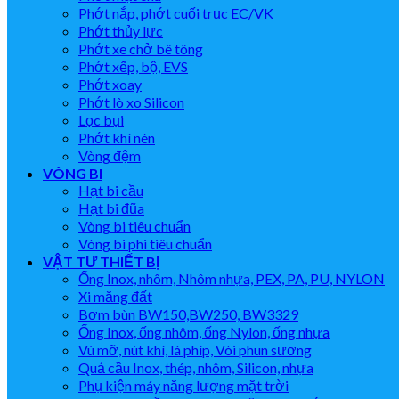
Phớt nắp, phớt cuối trục EC/VK
Phớt thủy lực
Phớt xe chở bê tông
Phớt xếp, bộ, EVS
Phớt xoay
Phớt lò xo Silicon
Lọc bụi
Phớt khí nén
Vòng đệm
VÒNG BI
Hạt bi cầu
Hạt bi đũa
Vòng bi tiêu chuẩn
Vòng bi phi tiêu chuẩn
VẬT TƯ THIẾT BỊ
Ống Inox, nhôm, Nhôm nhựa, PEX, PA, PU, NYLON
Xi măng đất
Bơm bùn BW150,BW250, BW3329
Ống Inox, ống nhôm, ống Nylon, ống nhựa
Vú mỡ, nút khí, lá phíp, Vòi phun sương
Quả cầu Inox, thép, nhôm, Silicon, nhựa
Phụ kiện máy năng lượng mặt trời