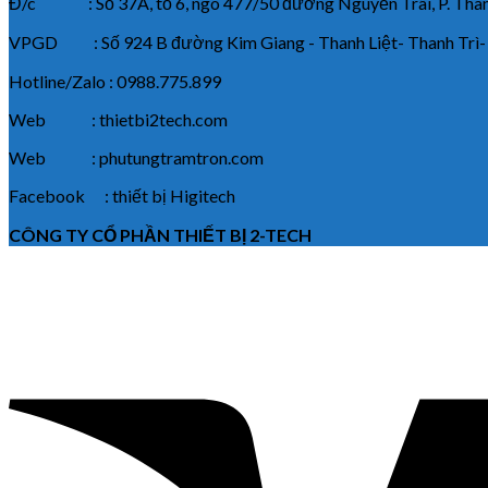
Đ/c : Số 37A, tổ 6, ngõ 477/50 đường Nguyễn Trãi, P. Thanh
VPGD : Số 924 B đường Kim Giang - Thanh Liệt- Thanh Trì-
Hotline/Zalo : 0988.775.899
Web : thietbi2tech.com
Web : phutungtramtron.com
Facebook : thiết bị Higitech
CÔNG TY CỔ PHẦN THIẾT BỊ 2-TECH