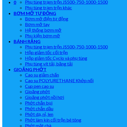
Phụ tùng trạm trộn JS500-750-1000-1500
0
Phụ tùng trạm trộn khác
BƠM MỠ TỰ ĐỘNG
Bơm mỡ điện tự động
Bơm mỡ tay
Hệ thống bơm mỡ
Phụ kiện bơm mỡ
BÁNH RĂNG
Phụ tùng trạm trộn JS500-750-1000-1500
Hộp giảm tốc cối trộn
Hộp giảm tốc Cyclo và phụ tùng
Phụ tùng vít tải, băng tải
GIOĂNG PHỚT
Cao su giảm chấn
Cao su POLYURETHANE Khớp nối
Cup pen cao su
Gioăng phớt
Gioăng phớt nồi hơi
Phớt chắn bụi
Phớt chắn dầu
Phớt dạ, nỉ, len
Phớt làm kín cối trộn bê tông
Phớt mặt chà