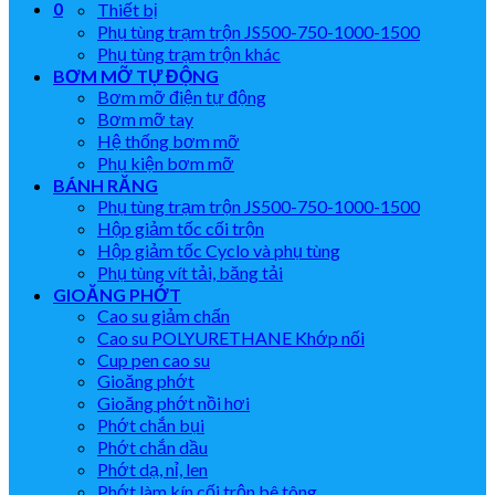
0
Thiết bị
Phụ tùng trạm trộn JS500-750-1000-1500
Phụ tùng trạm trộn khác
BƠM MỠ TỰ ĐỘNG
Bơm mỡ điện tự động
Bơm mỡ tay
Hệ thống bơm mỡ
Phụ kiện bơm mỡ
BÁNH RĂNG
Phụ tùng trạm trộn JS500-750-1000-1500
Hộp giảm tốc cối trộn
Hộp giảm tốc Cyclo và phụ tùng
Phụ tùng vít tải, băng tải
GIOĂNG PHỚT
Cao su giảm chấn
Cao su POLYURETHANE Khớp nối
Cup pen cao su
Gioăng phớt
Gioăng phớt nồi hơi
Phớt chắn bụi
Phớt chắn dầu
Phớt dạ, nỉ, len
Phớt làm kín cối trộn bê tông