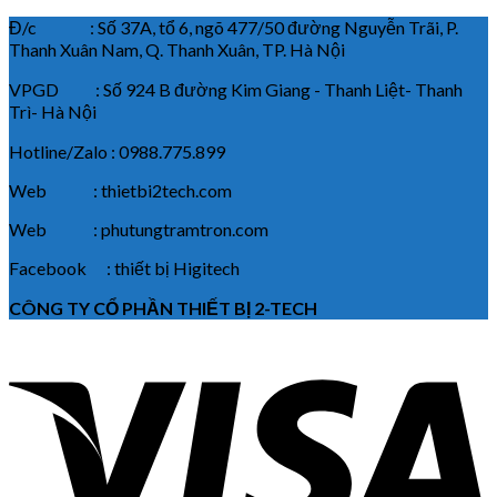
Đ/c : Số 37A, tổ 6, ngõ 477/50 đường Nguyễn Trãi, P.
Thanh Xuân Nam, Q. Thanh Xuân, TP. Hà Nội
VPGD : Số 924 B đường Kim Giang - Thanh Liệt- Thanh
Trì- Hà Nội
Hotline/Zalo : 0988.775.899
Web : thietbi2tech.com
Web : phutungtramtron.com
Facebook : thiết bị Higitech
CÔNG TY CỔ PHẦN THIẾT BỊ 2-TECH