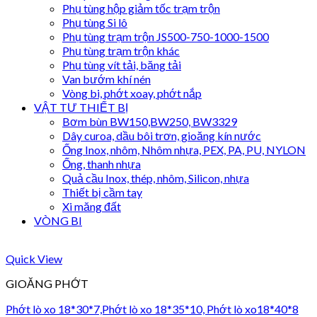
Phụ tùng hộp giảm tốc trạm trộn
Phụ tùng Si lô
Phụ tùng trạm trộn JS500-750-1000-1500
Phụ tùng trạm trộn khác
Phụ tùng vít tải, băng tải
Van bướm khí nén
Vòng bi, phớt xoay, phớt nắp
VẬT TƯ THIẾT BỊ
Bơm bùn BW150,BW250, BW3329
Dây curoa, dầu bôi trơn, gioăng kín nước
Ống Inox, nhôm, Nhôm nhựa, PEX, PA, PU, NYLON
Ống, thanh nhựa
Quả cầu Inox, thép, nhôm, Silicon, nhựa
Thiết bị cầm tay
Xi măng đất
VÒNG BI
Quick View
GIOĂNG PHỚT
Phớt lò xo 18*30*7,Phớt lò xo 18*35*10, Phớt lò xo18*40*8