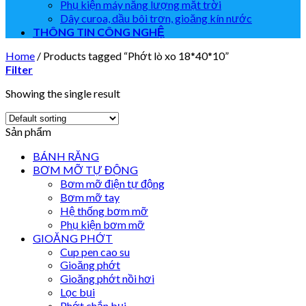
Phụ kiện máy năng lượng mặt trời
Dây curoa, dầu bôi trơn, gioăng kín nước
THÔNG TIN CÔNG NGHỆ
Home
/
Products tagged “Phớt lò xo 18*40*10”
Filter
Showing the single result
Sản phẩm
BÁNH RĂNG
BƠM MỠ TỰ ĐỘNG
Bơm mỡ điện tự động
Bơm mỡ tay
Hệ thống bơm mỡ
Phụ kiện bơm mỡ
GIOĂNG PHỚT
Cup pen cao su
Gioăng phớt
Gioăng phớt nồi hơi
Lọc bụi
Phớt chắn bụi