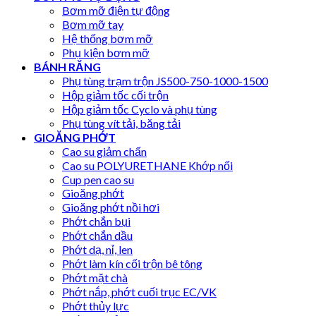
Bơm mỡ điện tự động
Bơm mỡ tay
Hệ thống bơm mỡ
Phụ kiện bơm mỡ
BÁNH RĂNG
Phụ tùng trạm trộn JS500-750-1000-1500
Hộp giảm tốc cối trộn
Hộp giảm tốc Cyclo và phụ tùng
Phụ tùng vít tải, băng tải
GIOĂNG PHỚT
Cao su giảm chấn
Cao su POLYURETHANE Khớp nối
Cup pen cao su
Gioăng phớt
Gioăng phớt nồi hơi
Phớt chắn bụi
Phớt chắn dầu
Phớt dạ, nỉ, len
Phớt làm kín cối trộn bê tông
Phớt mặt chà
Phớt nắp, phớt cuối trục EC/VK
Phớt thủy lực