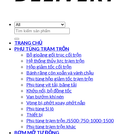
Search
for:
TRANG CHỦ
PHỤ TÙNG TRẠM TRỘN
Bộ gioăng gối trục cối trộn
Hệ thống thủy lực trạm trộn
Hộp giảm tốc cối trộn
Bánh răng côn xoắn và vành chậu
Phụ tùng hộp giảm tốc trạm trộn
Phụ tùng vít tải, băng tải
Khớp nối, bộ đồng tốc
Van bướm khí nén
Vòng bi, phớt xoay, phớt nắp
Phụ tùng Si lô
Thiết bị
Phụ tùng trạm trộn JS500-750-1000-1500
Phụ tùng trạm trộn khác
BƠM MỠ TỰ ĐỘNG