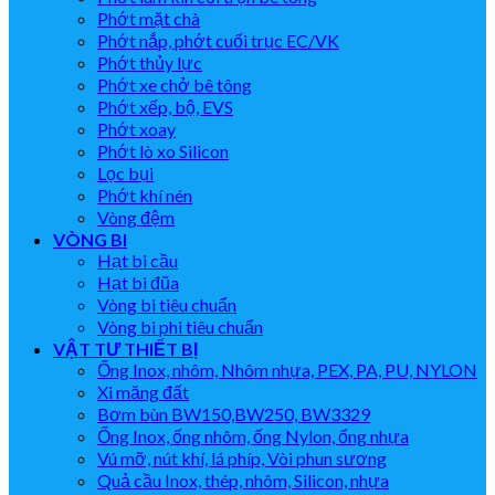
Phớt mặt chà
Phớt nắp, phớt cuối trục EC/VK
Phớt thủy lực
Phớt xe chở bê tông
Phớt xếp, bộ, EVS
Phớt xoay
Phớt lò xo Silicon
Lọc bụi
Phớt khí nén
Vòng đệm
VÒNG BI
Hạt bi cầu
Hạt bi đũa
Vòng bi tiêu chuẩn
Vòng bi phi tiêu chuẩn
VẬT TƯ THIẾT BỊ
Ống Inox, nhôm, Nhôm nhựa, PEX, PA, PU, NYLON
Xi măng đất
Bơm bùn BW150,BW250, BW3329
Ống Inox, ống nhôm, ống Nylon, ống nhựa
Vú mỡ, nút khí, lá phíp, Vòi phun sương
Quả cầu Inox, thép, nhôm, Silicon, nhựa