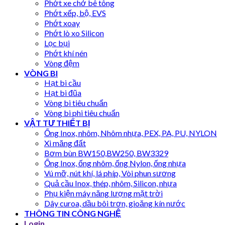
Phớt xe chở bê tông
Phớt xếp, bộ, EVS
Phớt xoay
Phớt lò xo Silicon
Lọc bụi
Phớt khí nén
Vòng đệm
VÒNG BI
Hạt bi cầu
Hạt bi đũa
Vòng bi tiêu chuẩn
Vòng bi phi tiêu chuẩn
VẬT TƯ THIẾT BỊ
Ống Inox, nhôm, Nhôm nhựa, PEX, PA, PU, NYLON
Xi măng đất
Bơm bùn BW150,BW250, BW3329
Ống Inox, ống nhôm, ống Nylon, ống nhựa
Vú mỡ, nút khí, lá phíp, Vòi phun sương
Quả cầu Inox, thép, nhôm, Silicon, nhựa
Phụ kiện máy năng lượng mặt trời
Dây curoa, dầu bôi trơn, gioăng kín nước
THÔNG TIN CÔNG NGHỆ
Login