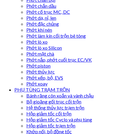
Phớt chắn dầu
Phớt cổ trục MC, DC
Phớt dạ, nỉ, len
Phớt đặc chủng
Phớt khí nén
Phớt làm kín cối trộn bê tông
Phớt lò xo
Phớt lò xo Silicon
Phớt mặt chà
Phớt nắp, phớt cuối trục EC/VK
Phớt piston
Phớt thủy lực
Phớt xếp, bộ, EVS
Phớt xoay
PHỤ TÙNG TRẠM TRỘN
Bánh răng côn xoắn và vành chậu
Bộ gioăng gối trục cối trộn
Hệ thống thủy lực trạm trộn
Hộp giảm tốc cối trộn
Hộp giảm tốc Cyclo và phụ tùng
Hộp giảm tốc trạm trộn
Khớp nối, bộ đồng tốc