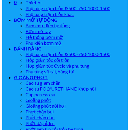
0
Thiết bị
Phụ tùng trạm trộn JS500-750-1000-1500
Phụ tùng trạm trộn khác
BƠM MỠ TỰ ĐỘNG
Bơm mỡ điện tự động
Bơm mỡ tay
Hệ thống bơm mỡ
Phụ kiện bơm mỡ
BÁNH RĂNG
Phụ tùng trạm trộn JS500-750-1000-1500
Hộp giảm tốc cối trộn
Hộp giảm tốc Cyclo và phụ tùng
Phụ tùng vít tải, băng tải
GIOĂNG PHỚT
Cao su giảm chấn
Cao su POLYURETHANE Khớp nối
Cup pen cao su
Gioăng phớt
Gioăng phớt nồi hơi
Phớt chắn bụi
Phớt chắn dầu
Phớt dạ, nỉ, len
Phớt làm kín cối trộn bê tông