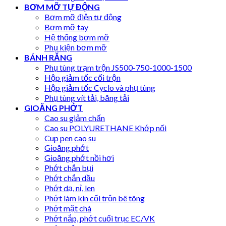
BƠM MỠ TỰ ĐỘNG
Bơm mỡ điện tự động
Bơm mỡ tay
Hệ thống bơm mỡ
Phụ kiện bơm mỡ
BÁNH RĂNG
Phụ tùng trạm trộn JS500-750-1000-1500
Hộp giảm tốc cối trộn
Hộp giảm tốc Cyclo và phụ tùng
Phụ tùng vít tải, băng tải
GIOĂNG PHỚT
Cao su giảm chấn
Cao su POLYURETHANE Khớp nối
Cup pen cao su
Gioăng phớt
Gioăng phớt nồi hơi
Phớt chắn bụi
Phớt chắn dầu
Phớt dạ, nỉ, len
Phớt làm kín cối trộn bê tông
Phớt mặt chà
Phớt nắp, phớt cuối trục EC/VK