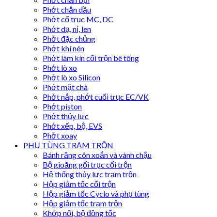
Phớt chắn dầu
Phớt cổ trục MC, DC
Phớt dạ, nỉ, len
Phớt đặc chủng
Phớt khí nén
Phớt làm kín cối trộn bê tông
Phớt lò xo
Phớt lò xo Silicon
Phớt mặt chà
Phớt nắp, phớt cuối trục EC/VK
Phớt piston
Phớt thủy lực
Phớt xếp, bộ, EVS
Phớt xoay
PHỤ TÙNG TRẠM TRỘN
Bánh răng côn xoắn và vành chậu
Bộ gioăng gối trục cối trộn
Hệ thống thủy lực trạm trộn
Hộp giảm tốc cối trộn
Hộp giảm tốc Cyclo và phụ tùng
Hộp giảm tốc trạm trộn
Khớp nối, bộ đồng tốc