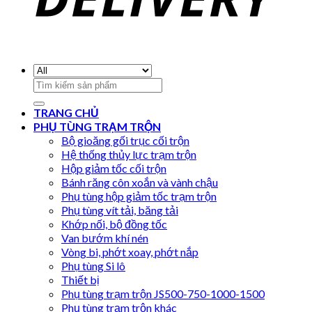
Search
for:
TRANG CHỦ
PHỤ TÙNG TRẠM TRỘN
Bộ gioăng gối trục cối trộn
Hệ thống thủy lực trạm trộn
Hộp giảm tốc cối trộn
Bánh răng côn xoắn và vành chậu
Phụ tùng hộp giảm tốc trạm trộn
Phụ tùng vít tải, băng tải
Khớp nối, bộ đồng tốc
Van bướm khí nén
Vòng bi, phớt xoay, phớt nắp
Phụ tùng Si lô
Thiết bị
Phụ tùng trạm trộn JS500-750-1000-1500
Phụ tùng trạm trộn khác