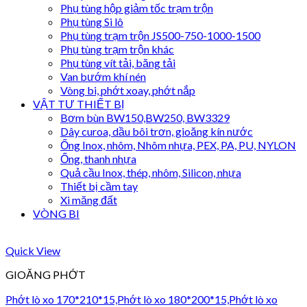
Phụ tùng hộp giảm tốc trạm trộn
Phụ tùng Si lô
Phụ tùng trạm trộn JS500-750-1000-1500
Phụ tùng trạm trộn khác
Phụ tùng vít tải, băng tải
Van bướm khí nén
Vòng bi, phớt xoay, phớt nắp
VẬT TƯ THIẾT BỊ
Bơm bùn BW150,BW250, BW3329
Dây curoa, dầu bôi trơn, gioăng kín nước
Ống Inox, nhôm, Nhôm nhựa, PEX, PA, PU, NYLON
Ống, thanh nhựa
Quả cầu Inox, thép, nhôm, Silicon, nhựa
Thiết bị cầm tay
Xi măng đất
VÒNG BI
Quick View
GIOĂNG PHỚT
Phớt lò xo 170*210*15,Phớt lò xo 180*200*15,Phớt lò xo