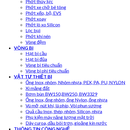
Phớt thủy lực
Phớt xe chở bê tông
Phớt xếp, bộ, EVS
Phớt xoay
Phớt lò xo Silicon
Lọc bụi
Phớt khí nén
Vòng đệm
VÒNG BI
Hạt bi cầu
Hạt bi đũa
Vòng bi tiêu chuẩn
Vòng bi phi tiêu chuẩn
VẬT TƯ THIẾT BỊ
Ống Inox, nhôm, Nhôm nhựa, PEX, PA, PU, NYLON
Xi măng đất
Bơm bùn BW150,BW250, BW3329
Ống Inox, ống nhôm, ống Nylon, ống nhựa
Vú mỡ, nút khí, lá phíp, Vòi phun sương
Quả cầu Inox, thép, nhôm, Silicon, nhựa
Phụ kiện máy năng lượng mặt trời
Dây curoa, dầu bôi trơn, gioăng kín nước
THÔNG TIN CÔNG NGHỆ