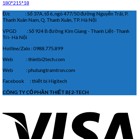
180*215*18
Đ/c : Số 37A, tổ 6, ngõ 477/50 đường Nguyễn Trãi, P.
Thanh Xuân Nam, Q. Thanh Xuân, TP. Hà Nội
VPGD : Số 924 B đường Kim Giang - Thanh Liệt- Thanh
Trì- Hà Nội
Hotline/Zalo : 0988.775.899
Web : thietbi2tech.com
Web : phutungtramtron.com
Facebook : thiết bị Higitech
CÔNG TY CỔ PHẦN THIẾT BỊ 2-TECH