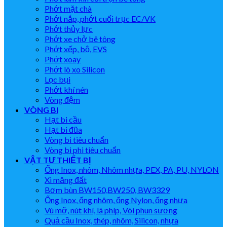
Phớt mặt chà
Phớt nắp, phớt cuối trục EC/VK
Phớt thủy lực
Phớt xe chở bê tông
Phớt xếp, bộ, EVS
Phớt xoay
Phớt lò xo Silicon
Lọc bụi
Phớt khí nén
Vòng đệm
VÒNG BI
Hạt bi cầu
Hạt bi đũa
Vòng bi tiêu chuẩn
Vòng bi phi tiêu chuẩn
VẬT TƯ THIẾT BỊ
Ống Inox, nhôm, Nhôm nhựa, PEX, PA, PU, NYLON
Xi măng đất
Bơm bùn BW150,BW250, BW3329
Ống Inox, ống nhôm, ống Nylon, ống nhựa
Vú mỡ, nút khí, lá phíp, Vòi phun sương
Quả cầu Inox, thép, nhôm, Silicon, nhựa