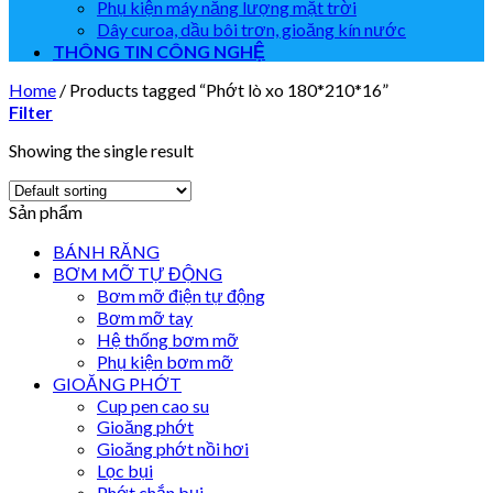
Phụ kiện máy năng lượng mặt trời
Dây curoa, dầu bôi trơn, gioăng kín nước
THÔNG TIN CÔNG NGHỆ
Home
/
Products tagged “Phớt lò xo 180*210*16”
Filter
Showing the single result
Sản phẩm
BÁNH RĂNG
BƠM MỠ TỰ ĐỘNG
Bơm mỡ điện tự động
Bơm mỡ tay
Hệ thống bơm mỡ
Phụ kiện bơm mỡ
GIOĂNG PHỚT
Cup pen cao su
Gioăng phớt
Gioăng phớt nồi hơi
Lọc bụi
Phớt chắn bụi