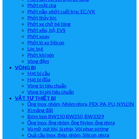
Phớt mặt chà
Phớt nắp, phớt cuối trục EC/VK
Phớt thủy lực
Phớt xe chở bê tông
Phớt xếp, bộ, EVS
Phớt xoay
Phớt lò xo Silicon
Lọc bụi
Phớt khí nén
Vòng đệm
VÒNG BI
Hạt bi cầu
Hạt bi đũa
Vòng bi tiêu chuẩn
Vòng bi phi tiêu chuẩn
VẬT TƯ THIẾT BỊ
Ống Inox, nhôm, Nhôm nhựa, PEX, PA, PU, NYLON
Xi măng đất
Bơm bùn BW150,BW250, BW3329
Ống Inox, ống nhôm, ống Nylon, ống nhựa
Vú mỡ, nút khí, lá phíp, Vòi phun sương
Quả cầu Inox, thép, nhôm, Silicon, nhựa