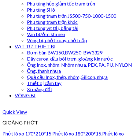
Phụ tùng hộp giảm tốc trạm trộn
Phụ tùng Si lô
Phụ tùng trạm trộn JS500-750-1000-1500
Phụ tùng trạm trộn khác
Phụ tùng vít tải, băng tải
Van bướm khí nén
Vòng bi, phớt xoay, phớt nắp
VẬT TƯ THIẾT BỊ
Bơm bùn BW150,BW250, BW3329
Dây curoa, dầu bôi trơn, gioăng kín nước
Ống Inox, nhôm, Nhôm nhựa, PEX, PA, PU, NYLON
Ống, thanh nhựa
Quả cầu Inox, thép, nhôm, Silicon, nhựa
Thiết bị cầm tay
Xi măng đất
VÒNG BI
Quick View
GIOĂNG PHỚT
Phớt lò xo 170*210*15,Phớt lò xo 180*200*15,Phớt lò xo