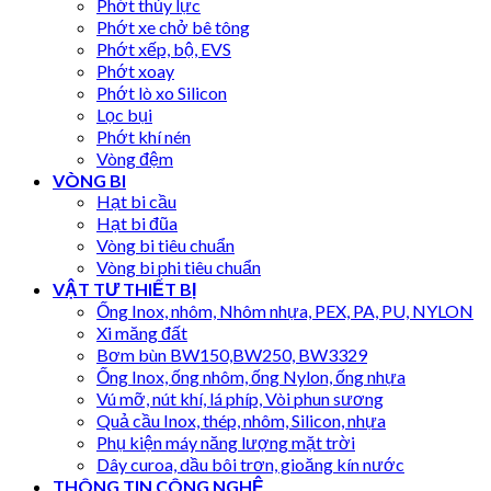
Phớt thủy lực
Phớt xe chở bê tông
Phớt xếp, bộ, EVS
Phớt xoay
Phớt lò xo Silicon
Lọc bụi
Phớt khí nén
Vòng đệm
VÒNG BI
Hạt bi cầu
Hạt bi đũa
Vòng bi tiêu chuẩn
Vòng bi phi tiêu chuẩn
VẬT TƯ THIẾT BỊ
Ống Inox, nhôm, Nhôm nhựa, PEX, PA, PU, NYLON
Xi măng đất
Bơm bùn BW150,BW250, BW3329
Ống Inox, ống nhôm, ống Nylon, ống nhựa
Vú mỡ, nút khí, lá phíp, Vòi phun sương
Quả cầu Inox, thép, nhôm, Silicon, nhựa
Phụ kiện máy năng lượng mặt trời
Dây curoa, dầu bôi trơn, gioăng kín nước
THÔNG TIN CÔNG NGHỆ