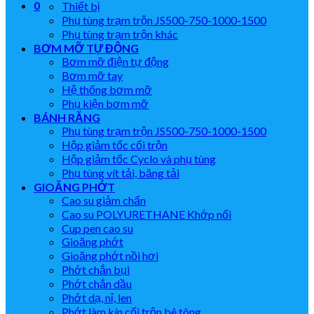
0
Thiết bị
Phụ tùng trạm trộn JS500-750-1000-1500
Phụ tùng trạm trộn khác
BƠM MỠ TỰ ĐỘNG
Bơm mỡ điện tự động
Bơm mỡ tay
Hệ thống bơm mỡ
Phụ kiện bơm mỡ
BÁNH RĂNG
Phụ tùng trạm trộn JS500-750-1000-1500
Hộp giảm tốc cối trộn
Hộp giảm tốc Cyclo và phụ tùng
Phụ tùng vít tải, băng tải
GIOĂNG PHỚT
Cao su giảm chấn
Cao su POLYURETHANE Khớp nối
Cup pen cao su
Gioăng phớt
Gioăng phớt nồi hơi
Phớt chắn bụi
Phớt chắn dầu
Phớt dạ, nỉ, len
Phớt làm kín cối trộn bê tông