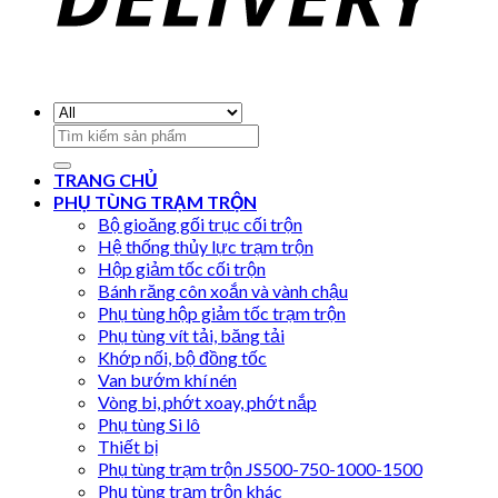
Search
for:
TRANG CHỦ
PHỤ TÙNG TRẠM TRỘN
Bộ gioăng gối trục cối trộn
Hệ thống thủy lực trạm trộn
Hộp giảm tốc cối trộn
Bánh răng côn xoắn và vành chậu
Phụ tùng hộp giảm tốc trạm trộn
Phụ tùng vít tải, băng tải
Khớp nối, bộ đồng tốc
Van bướm khí nén
Vòng bi, phớt xoay, phớt nắp
Phụ tùng Si lô
Thiết bị
Phụ tùng trạm trộn JS500-750-1000-1500
Phụ tùng trạm trộn khác