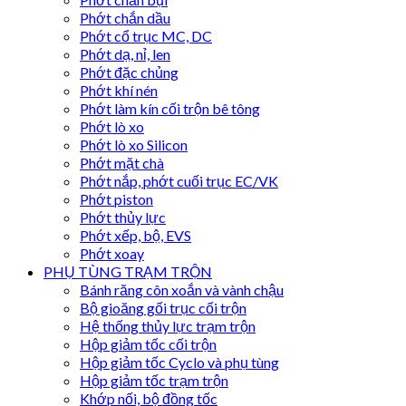
Phớt chắn dầu
Phớt cổ trục MC, DC
Phớt dạ, nỉ, len
Phớt đặc chủng
Phớt khí nén
Phớt làm kín cối trộn bê tông
Phớt lò xo
Phớt lò xo Silicon
Phớt mặt chà
Phớt nắp, phớt cuối trục EC/VK
Phớt piston
Phớt thủy lực
Phớt xếp, bộ, EVS
Phớt xoay
PHỤ TÙNG TRẠM TRỘN
Bánh răng côn xoắn và vành chậu
Bộ gioăng gối trục cối trộn
Hệ thống thủy lực trạm trộn
Hộp giảm tốc cối trộn
Hộp giảm tốc Cyclo và phụ tùng
Hộp giảm tốc trạm trộn
Khớp nối, bộ đồng tốc