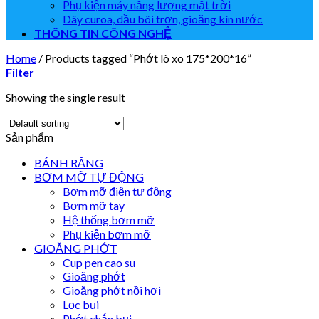
Phụ kiện máy năng lượng mặt trời
Dây curoa, dầu bôi trơn, gioăng kín nước
THÔNG TIN CÔNG NGHỆ
Home
/
Products tagged “Phớt lò xo 175*200*16”
Filter
Showing the single result
Sản phẩm
BÁNH RĂNG
BƠM MỠ TỰ ĐỘNG
Bơm mỡ điện tự động
Bơm mỡ tay
Hệ thống bơm mỡ
Phụ kiện bơm mỡ
GIOĂNG PHỚT
Cup pen cao su
Gioăng phớt
Gioăng phớt nồi hơi
Lọc bụi
Phớt chắn bụi