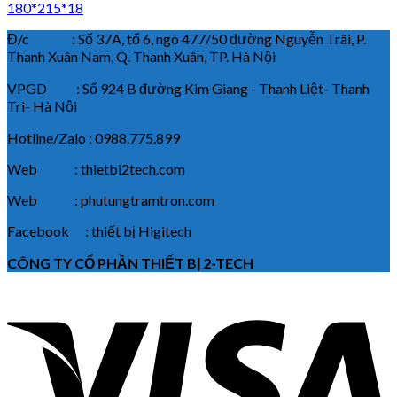
180*215*18
Đ/c : Số 37A, tổ 6, ngõ 477/50 đường Nguyễn Trãi, P.
Thanh Xuân Nam, Q. Thanh Xuân, TP. Hà Nội
VPGD : Số 924 B đường Kim Giang - Thanh Liệt- Thanh
Trì- Hà Nội
Hotline/Zalo : 0988.775.899
Web : thietbi2tech.com
Web : phutungtramtron.com
Facebook : thiết bị Higitech
CÔNG TY CỔ PHẦN THIẾT BỊ 2-TECH