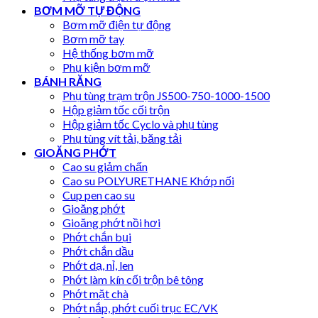
BƠM MỠ TỰ ĐỘNG
Bơm mỡ điện tự động
Bơm mỡ tay
Hệ thống bơm mỡ
Phụ kiện bơm mỡ
BÁNH RĂNG
Phụ tùng trạm trộn JS500-750-1000-1500
Hộp giảm tốc cối trộn
Hộp giảm tốc Cyclo và phụ tùng
Phụ tùng vít tải, băng tải
GIOĂNG PHỚT
Cao su giảm chấn
Cao su POLYURETHANE Khớp nối
Cup pen cao su
Gioăng phớt
Gioăng phớt nồi hơi
Phớt chắn bụi
Phớt chắn dầu
Phớt dạ, nỉ, len
Phớt làm kín cối trộn bê tông
Phớt mặt chà
Phớt nắp, phớt cuối trục EC/VK