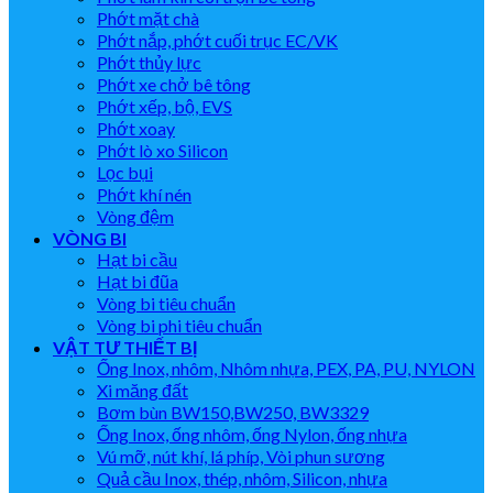
Phớt mặt chà
Phớt nắp, phớt cuối trục EC/VK
Phớt thủy lực
Phớt xe chở bê tông
Phớt xếp, bộ, EVS
Phớt xoay
Phớt lò xo Silicon
Lọc bụi
Phớt khí nén
Vòng đệm
VÒNG BI
Hạt bi cầu
Hạt bi đũa
Vòng bi tiêu chuẩn
Vòng bi phi tiêu chuẩn
VẬT TƯ THIẾT BỊ
Ống Inox, nhôm, Nhôm nhựa, PEX, PA, PU, NYLON
Xi măng đất
Bơm bùn BW150,BW250, BW3329
Ống Inox, ống nhôm, ống Nylon, ống nhựa
Vú mỡ, nút khí, lá phíp, Vòi phun sương
Quả cầu Inox, thép, nhôm, Silicon, nhựa