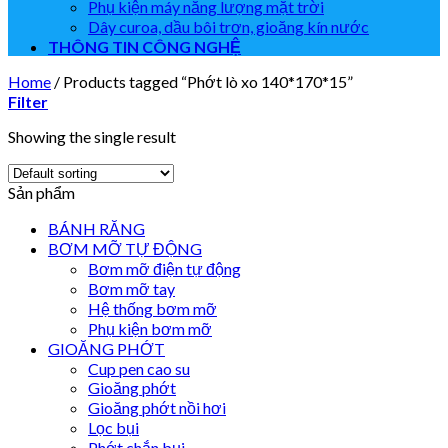
Phụ kiện máy năng lượng mặt trời
Dây curoa, dầu bôi trơn, gioăng kín nước
THÔNG TIN CÔNG NGHỆ
Home
/
Products tagged “Phớt lò xo 140*170*15”
Filter
Showing the single result
Sản phẩm
BÁNH RĂNG
BƠM MỠ TỰ ĐỘNG
Bơm mỡ điện tự động
Bơm mỡ tay
Hệ thống bơm mỡ
Phụ kiện bơm mỡ
GIOĂNG PHỚT
Cup pen cao su
Gioăng phớt
Gioăng phớt nồi hơi
Lọc bụi
Phớt chắn bụi