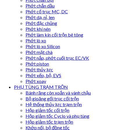
Phớt chắn dầu
Phớt cổ trục MC, DC
Phớt dạ, nỉ, len
Phớt đặc chủng
Phớt khí nén
Phớt làm kín cối trộn bê tông
Phớt lò xo
Phớt lò xo Silicon
Phớt mặt chà
Phớt nắp, phớt cuối trục EC/VK
Phớt piston
Phớt thủy lực
Phớt xếp, bộ, EVS
Phớt xoay
PHỤ TÙNG TRẠM TRỘN
Bánh răng côn xoắn và vành chậu
Bộ gioăng gối trục cối trộn
Hệ thống thủy lực trạm trộn
Hộp giảm tốc cối trộn
Hộp giảm tốc Cyclo và phụ tùng
Hộp giảm tốc trạm trộn
Khớp nối, bộ đồng tốc