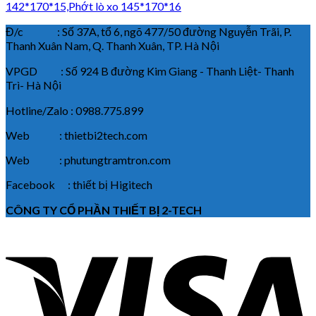
142*170*15,Phớt lò xo 145*170*16
Đ/c : Số 37A, tổ 6, ngõ 477/50 đường Nguyễn Trãi, P.
Thanh Xuân Nam, Q. Thanh Xuân, TP. Hà Nội
VPGD : Số 924 B đường Kim Giang - Thanh Liệt- Thanh
Trì- Hà Nội
Hotline/Zalo : 0988.775.899
Web : thietbi2tech.com
Web : phutungtramtron.com
Facebook : thiết bị Higitech
CÔNG TY CỔ PHẦN THIẾT BỊ 2-TECH