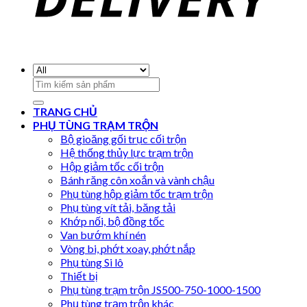
Search
for:
TRANG CHỦ
PHỤ TÙNG TRẠM TRỘN
Bộ gioăng gối trục cối trộn
Hệ thống thủy lực trạm trộn
Hộp giảm tốc cối trộn
Bánh răng côn xoắn và vành chậu
Phụ tùng hộp giảm tốc trạm trộn
Phụ tùng vít tải, băng tải
Khớp nối, bộ đồng tốc
Van bướm khí nén
Vòng bi, phớt xoay, phớt nắp
Phụ tùng Si lô
Thiết bị
Phụ tùng trạm trộn JS500-750-1000-1500
Phụ tùng trạm trộn khác