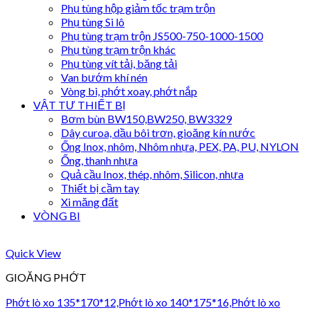
Phụ tùng hộp giảm tốc trạm trộn
Phụ tùng Si lô
Phụ tùng trạm trộn JS500-750-1000-1500
Phụ tùng trạm trộn khác
Phụ tùng vít tải, băng tải
Van bướm khí nén
Vòng bi, phớt xoay, phớt nắp
VẬT TƯ THIẾT BỊ
Bơm bùn BW150,BW250, BW3329
Dây curoa, dầu bôi trơn, gioăng kín nước
Ống Inox, nhôm, Nhôm nhựa, PEX, PA, PU, NYLON
Ống, thanh nhựa
Quả cầu Inox, thép, nhôm, Silicon, nhựa
Thiết bị cầm tay
Xi măng đất
VÒNG BI
Quick View
GIOĂNG PHỚT
Phớt lò xo 135*170*12,Phớt lò xo 140*175*16,Phớt lò xo