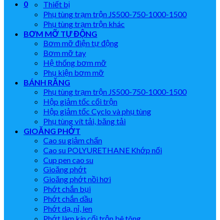
0
Thiết bị
Phụ tùng trạm trộn JS500-750-1000-1500
Phụ tùng trạm trộn khác
BƠM MỠ TỰ ĐỘNG
Bơm mỡ điện tự động
Bơm mỡ tay
Hệ thống bơm mỡ
Phụ kiện bơm mỡ
BÁNH RĂNG
Phụ tùng trạm trộn JS500-750-1000-1500
Hộp giảm tốc cối trộn
Hộp giảm tốc Cyclo và phụ tùng
Phụ tùng vít tải, băng tải
GIOĂNG PHỚT
Cao su giảm chấn
Cao su POLYURETHANE Khớp nối
Cup pen cao su
Gioăng phớt
Gioăng phớt nồi hơi
Phớt chắn bụi
Phớt chắn dầu
Phớt dạ, nỉ, len
Phớt làm kín cối trộn bê tông