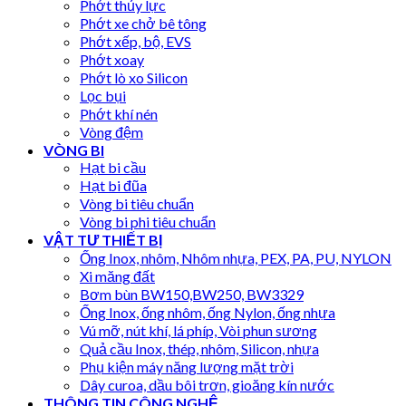
Phớt thủy lực
Phớt xe chở bê tông
Phớt xếp, bộ, EVS
Phớt xoay
Phớt lò xo Silicon
Lọc bụi
Phớt khí nén
Vòng đệm
VÒNG BI
Hạt bi cầu
Hạt bi đũa
Vòng bi tiêu chuẩn
Vòng bi phi tiêu chuẩn
VẬT TƯ THIẾT BỊ
Ống Inox, nhôm, Nhôm nhựa, PEX, PA, PU, NYLON
Xi măng đất
Bơm bùn BW150,BW250, BW3329
Ống Inox, ống nhôm, ống Nylon, ống nhựa
Vú mỡ, nút khí, lá phíp, Vòi phun sương
Quả cầu Inox, thép, nhôm, Silicon, nhựa
Phụ kiện máy năng lượng mặt trời
Dây curoa, dầu bôi trơn, gioăng kín nước
THÔNG TIN CÔNG NGHỆ