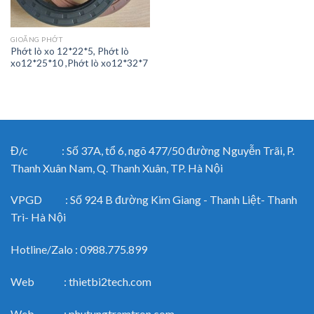
GIOĂNG PHỚT
Phớt lò xo 12*22*5, Phớt lò
xo12*25*10 ,Phớt lò xo12*32*7
Đ/c : Số 37A, tổ 6, ngõ 477/50 đường Nguyễn Trãi, P.
Thanh Xuân Nam, Q. Thanh Xuân, TP. Hà Nội
VPGD : Số 924 B đường Kim Giang - Thanh Liệt- Thanh
Trì- Hà Nội
Hotline/Zalo : 0988.775.899
Web : thietbi2tech.com
Web : phutungtramtron.com