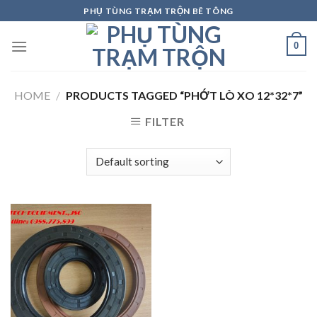
Skip
PHỤ TÙNG TRẠM TRỘN BÊ TÔNG
to
content
0
HOME
/
PRODUCTS TAGGED “PHỚT LÒ XO 12*32*7”
FILTER