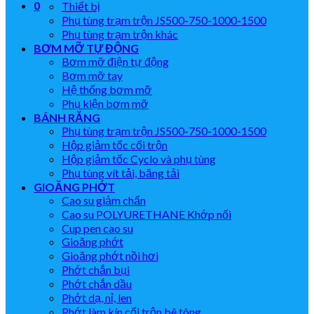
0
Thiết bị
Phụ tùng trạm trộn JS500-750-1000-1500
Phụ tùng trạm trộn khác
BƠM MỠ TỰ ĐỘNG
Bơm mỡ điện tự động
Bơm mỡ tay
Hệ thống bơm mỡ
Phụ kiện bơm mỡ
BÁNH RĂNG
Phụ tùng trạm trộn JS500-750-1000-1500
Hộp giảm tốc cối trộn
Hộp giảm tốc Cyclo và phụ tùng
Phụ tùng vít tải, băng tải
GIOĂNG PHỚT
Cao su giảm chấn
Cao su POLYURETHANE Khớp nối
Cup pen cao su
Gioăng phớt
Gioăng phớt nồi hơi
Phớt chắn bụi
Phớt chắn dầu
Phớt dạ, nỉ, len
Phớt làm kín cối trộn bê tông