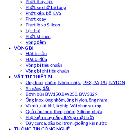
Phớt thủy lực
Phớt xe chở bê tông
Phớt xếp, bộ, EVS
Phớt xoay
Phớt lò xo Silicon
Lọc bụi
Phớt khí nén
Vòng đệm
VÒNG BI
Hạt bi cầu
Hạt bi đũa
Vòng bi tiêu chuẩn
Vòng bi phi tiêu chuẩn
VẬT TƯ THIẾT BỊ
Ống Inox, nhôm, Nhôm nhựa, PEX, PA, PU, NYLON
Xi măng đất
Bơm bùn BW150,BW250, BW3329
Ống Inox, ống nhôm, ống Nylon, ống nhựa
Vú mỡ, nút khí, lá phíp, Vòi phun sương
Quả cầu Inox, thép, nhôm, Silicon, nhựa
Phụ kiện máy năng lượng mặt trời
Dây curoa, dầu bôi trơn, gioăng kín nước
THÔNG TIN CÔNG NGHỆ