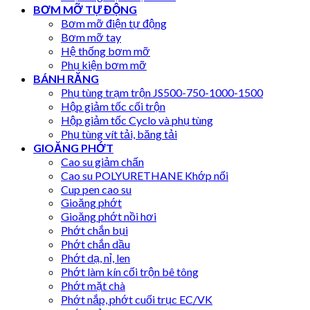
BƠM MỠ TỰ ĐỘNG
Bơm mỡ điện tự động
Bơm mỡ tay
Hệ thống bơm mỡ
Phụ kiện bơm mỡ
BÁNH RĂNG
Phụ tùng trạm trộn JS500-750-1000-1500
Hộp giảm tốc cối trộn
Hộp giảm tốc Cyclo và phụ tùng
Phụ tùng vít tải, băng tải
GIOĂNG PHỚT
Cao su giảm chấn
Cao su POLYURETHANE Khớp nối
Cup pen cao su
Gioăng phớt
Gioăng phớt nồi hơi
Phớt chắn bụi
Phớt chắn dầu
Phớt dạ, nỉ, len
Phớt làm kín cối trộn bê tông
Phớt mặt chà
Phớt nắp, phớt cuối trục EC/VK