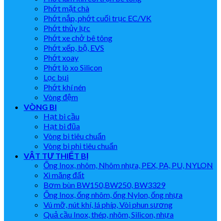
Phớt mặt chà
Phớt nắp, phớt cuối trục EC/VK
Phớt thủy lực
Phớt xe chở bê tông
Phớt xếp, bộ, EVS
Phớt xoay
Phớt lò xo Silicon
Lọc bụi
Phớt khí nén
Vòng đệm
VÒNG BI
Hạt bi cầu
Hạt bi đũa
Vòng bi tiêu chuẩn
Vòng bi phi tiêu chuẩn
VẬT TƯ THIẾT BỊ
Ống Inox, nhôm, Nhôm nhựa, PEX, PA, PU, NYLON
Xi măng đất
Bơm bùn BW150,BW250, BW3329
Ống Inox, ống nhôm, ống Nylon, ống nhựa
Vú mỡ, nút khí, lá phíp, Vòi phun sương
Quả cầu Inox, thép, nhôm, Silicon, nhựa