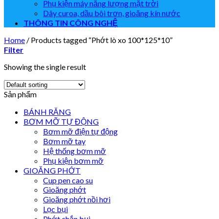
Phụ kiện máy năng lượng mặt trời
Dây curoa, dầu bôi trơn, gioăng kín nước
THÔNG TIN CÔNG NGHỆ
Home
/
Products tagged “Phớt lò xo 100*125*10”
Filter
Showing the single result
Sản phẩm
BÁNH RĂNG
BƠM MỠ TỰ ĐỘNG
Bơm mỡ điện tự động
Bơm mỡ tay
Hệ thống bơm mỡ
Phụ kiện bơm mỡ
GIOĂNG PHỚT
Cup pen cao su
Gioăng phớt
Gioăng phớt nồi hơi
Lọc bụi
Phớt chắn bụi