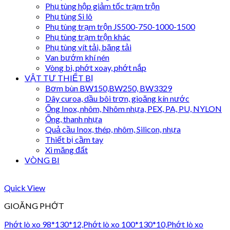
Phụ tùng hộp giảm tốc trạm trộn
Phụ tùng Si lô
Phụ tùng trạm trộn JS500-750-1000-1500
Phụ tùng trạm trộn khác
Phụ tùng vít tải, băng tải
Van bướm khí nén
Vòng bi, phớt xoay, phớt nắp
VẬT TƯ THIẾT BỊ
Bơm bùn BW150,BW250, BW3329
Dây curoa, dầu bôi trơn, gioăng kín nước
Ống Inox, nhôm, Nhôm nhựa, PEX, PA, PU, NYLON
Ống, thanh nhựa
Quả cầu Inox, thép, nhôm, Silicon, nhựa
Thiết bị cầm tay
Xi măng đất
VÒNG BI
Quick View
GIOĂNG PHỚT
Phớt lò xo 98*130*12,Phớt lò xo 100*130*10,Phớt lò xo