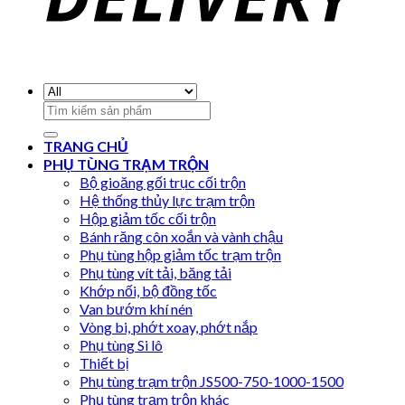
Search
for:
TRANG CHỦ
PHỤ TÙNG TRẠM TRỘN
Bộ gioăng gối trục cối trộn
Hệ thống thủy lực trạm trộn
Hộp giảm tốc cối trộn
Bánh răng côn xoắn và vành chậu
Phụ tùng hộp giảm tốc trạm trộn
Phụ tùng vít tải, băng tải
Khớp nối, bộ đồng tốc
Van bướm khí nén
Vòng bi, phớt xoay, phớt nắp
Phụ tùng Si lô
Thiết bị
Phụ tùng trạm trộn JS500-750-1000-1500
Phụ tùng trạm trộn khác