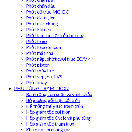
Phớt chắn dầu
Phớt cổ trục MC, DC
Phớt dạ, nỉ, len
Phớt đặc chủng
Phớt khí nén
Phớt làm kín cối trộn bê tông
Phớt lò xo
Phớt lò xo Silicon
Phớt mặt chà
Phớt nắp, phớt cuối trục EC/VK
Phớt piston
Phớt thủy lực
Phớt xếp, bộ, EVS
Phớt xoay
PHỤ TÙNG TRẠM TRỘN
Bánh răng côn xoắn và vành chậu
Bộ gioăng gối trục cối trộn
Hệ thống thủy lực trạm trộn
Hộp giảm tốc cối trộn
Hộp giảm tốc Cyclo và phụ tùng
Hộp giảm tốc trạm trộn
Khớp nối, bộ đồng tốc