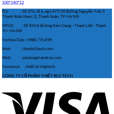
100*140*12
Đ/c : Số 37A, tổ 6, ngõ 477/50 đường Nguyễn Trãi, P.
Thanh Xuân Nam, Q. Thanh Xuân, TP. Hà Nội
VPGD : Số 924 B đường Kim Giang - Thanh Liệt- Thanh
Trì- Hà Nội
Hotline/Zalo : 0988.775.899
Web : thietbi2tech.com
Web : phutungtramtron.com
Facebook : thiết bị Higitech
CÔNG TY CỔ PHẦN THIẾT BỊ 2-TECH