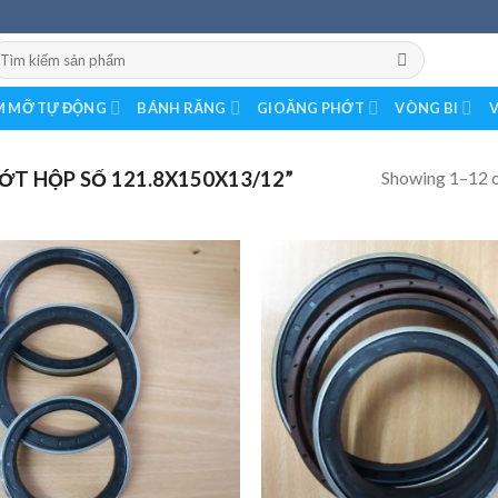
earch
r:
 MỠ TỰ ĐỘNG
BÁNH RĂNG
GIOĂNG PHỚT
VÒNG BI
V
Showing 1–12 o
T HỘP SỐ 121.8X150X13/12”