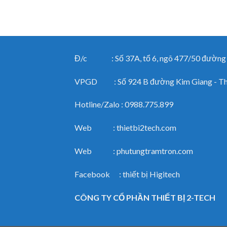
Đ/c : Số 37A, tổ 6, ngõ 477/50 đường Ng
VPGD : Số 924 B đường Kim Giang - Than
Hotline/Zalo : 0988.775.899
Web : thietbi2tech.com
Web : phutungtramtron.com
Facebook : thiết bị Higitech
CÔNG TY CỔ PHẦN THIẾT BỊ 2-TECH