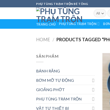
Skip
PHỤ TÙNG TRẠM TRỘN BÊ TÔNG
to
S
content
fo
PHỤ TÙNG TRẠM TRỘN
BƠM
TRANG CHỦ
HOME
/
PRODUCTS TAGGED “PHỚ
SẢN PHẨM
BÁNH RĂNG
BƠM MỠ TỰ ĐỘNG
GIOĂNG PHỚT
PHỤ TÙNG TRẠM TRỘN
VẬT TƯ THIẾT BỊ