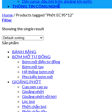
Dây curoa, dầu bôi trơn, gioăng kín nước
THÔNG TIN CÔNG NGHỆ
Home
/
Products tagged “Phớt EC95*12”
Filter
Showing the single result
Sản phẩm
BÁNH RĂNG
BƠM MỠ TỰ ĐỘNG
Bơm mỡ điện tự động
Bơm mỡ tay
Hệ thống bơm mỡ
Phụ kiện bơm mỡ
GIOĂNG PHỚT
Cup pen cao su
Gioăng phớt
Gioăng phớt nồi hơi
Lọc bụi
Phớt chắn bụi
Phớt chắn dầu