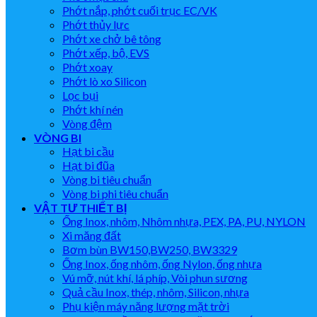
Phớt nắp, phớt cuối trục EC/VK
Phớt thủy lực
Phớt xe chở bê tông
Phớt xếp, bộ, EVS
Phớt xoay
Phớt lò xo Silicon
Lọc bụi
Phớt khí nén
Vòng đệm
VÒNG BI
Hạt bi cầu
Hạt bi đũa
Vòng bi tiêu chuẩn
Vòng bi phi tiêu chuẩn
VẬT TƯ THIẾT BỊ
Ống Inox, nhôm, Nhôm nhựa, PEX, PA, PU, NYLON
Xi măng đất
Bơm bùn BW150,BW250, BW3329
Ống Inox, ống nhôm, ống Nylon, ống nhựa
Vú mỡ, nút khí, lá phíp, Vòi phun sương
Quả cầu Inox, thép, nhôm, Silicon, nhựa
Phụ kiện máy năng lượng mặt trời