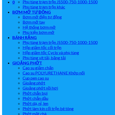
Phụ tùng trạm trộn JS500-750-1000-1500
0
Phụ tùng trạm trộn khác
BƠM MỠ TỰ ĐỘNG
Bơm mỡ điện tự động
Bơm mỡ tay
Hệ thống bơm mỡ
Phụ kiện bơm mỡ
BÁNH RĂNG
Phụ tùng trạm trộn JS500-750-1000-1500
Hộp giảm tốc cối trộn
Hộp giảm tốc Cyclo và phụ tùng
Phụ tùng vít tải, băng tải
GIOĂNG PHỚT
Cao su giảm chấn
Cao su POLYURETHANE Khớp nối
Cup pen cao su
Gioăng phớt
Gioăng phớt nồi hơi
Phớt chắn bụi
Phớt chắn dầu
Phớt dạ, nỉ, len
Phớt làm kín cối trộn bê tông
Phớt mặt chà