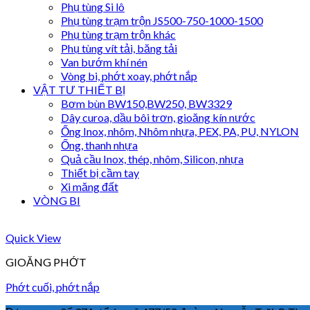
Phụ tùng Si lô
Phụ tùng trạm trộn JS500-750-1000-1500
Phụ tùng trạm trộn khác
Phụ tùng vít tải, băng tải
Van bướm khí nén
Vòng bi, phớt xoay, phớt nắp
VẬT TƯ THIẾT BỊ
Bơm bùn BW150,BW250, BW3329
Dây curoa, dầu bôi trơn, gioăng kín nước
Ống Inox, nhôm, Nhôm nhựa, PEX, PA, PU, NYLON
Ống, thanh nhựa
Quả cầu Inox, thép, nhôm, Silicon, nhựa
Thiết bị cầm tay
Xi măng đất
VÒNG BI
Quick View
GIOĂNG PHỚT
Phớt cuối, phớt nắp