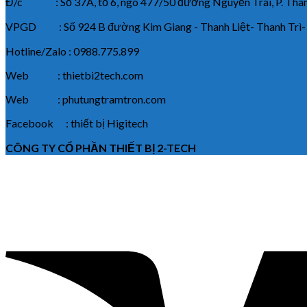
Đ/c : Số 37A, tổ 6, ngõ 477/50 đường Nguyễn Trãi, P. Thanh
VPGD : Số 924 B đường Kim Giang - Thanh Liệt- Thanh Trì-
Hotline/Zalo : 0988.775.899
Web : thietbi2tech.com
Web : phutungtramtron.com
Facebook : thiết bị Higitech
CÔNG TY CỔ PHẦN THIẾT BỊ 2-TECH