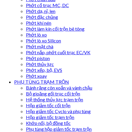
Phớt cổ trục MC, DC
Phớt dạ, nỉ, len
Phớt đặc chủng
Phớt khí nén
Phớt làm kín cối trộn bê tông
Phớt lò xo
Phớt lò xo Silicon
Phớt mặt chà
Phớt nắp, phớt cuối trục EC/VK
Phớt piston
Phớt thủy lực
Phớt xếp, bộ, EVS
Phớt xoay
PHỤ TÙNG TRẠM TRỘN
Bánh răng côn xoắn và vành chậu
Bộ gioăng gối trục cối trộn
Hệ thống thủy lực trạm trộn
Hộp giảm tốc cối trộn
Hộp giảm tốc Cyclo và phụ tùng
Hộp giảm tốc trạm trộn
Khớp nối, bộ đồng tốc
Phụ tùng hộp giảm tốc trạm trộn