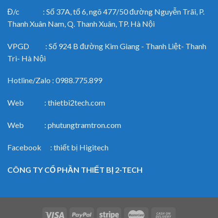
Đ/c : Số 37A, tổ 6, ngõ 477/50 đường Nguyễn Trãi, P.
Thanh Xuân Nam, Q. Thanh Xuân, TP. Hà Nội
VPGD : Số 924 B đường Kim Giang - Thanh Liệt- Thanh
Trì- Hà Nội
Hotline/Zalo : 0988.775.899
Web : thietbi2tech.com
Web : phutungtramtron.com
Facebook : thiết bị Higitech
CÔNG TY CỔ PHẦN THIẾT BỊ 2-TECH