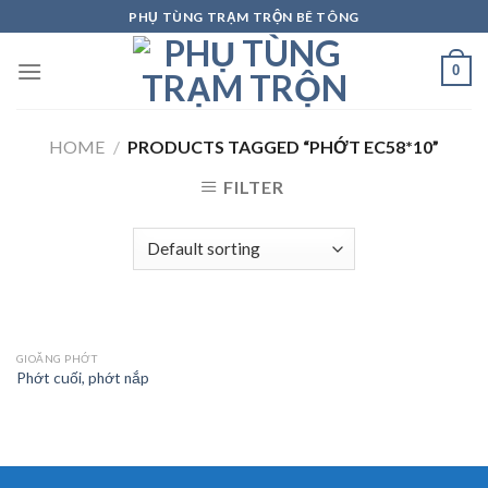
Skip
PHỤ TÙNG TRẠM TRỘN BÊ TÔNG
to
content
0
HOME
/
PRODUCTS TAGGED “PHỚT EC58*10”
FILTER
GIOĂNG PHỚT
Phớt cuối, phớt nắp