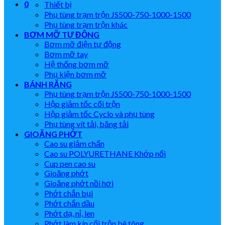
0
Thiết bị
Phụ tùng trạm trộn JS500-750-1000-1500
Phụ tùng trạm trộn khác
BƠM MỠ TỰ ĐỘNG
Bơm mỡ điện tự động
Bơm mỡ tay
Hệ thống bơm mỡ
Phụ kiện bơm mỡ
BÁNH RĂNG
Phụ tùng trạm trộn JS500-750-1000-1500
Hộp giảm tốc cối trộn
Hộp giảm tốc Cyclo và phụ tùng
Phụ tùng vít tải, băng tải
GIOĂNG PHỚT
Cao su giảm chấn
Cao su POLYURETHANE Khớp nối
Cup pen cao su
Gioăng phớt
Gioăng phớt nồi hơi
Phớt chắn bụi
Phớt chắn dầu
Phớt dạ, nỉ, len
Phớt làm kín cối trộn bê tông