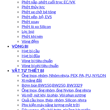
Phớt nắp, phớt cuối trục EC/VK
Phớt thủy lực
Phớt xe chở bê tông
Phớt xếp, bộ, EVS
Phớt xoay
Phớt lò xo Silicon
Lọc bụi
Phớt khí nén
Vòng đệm
VÒNG BI
Hạt bi cầu
Hạt bi đũa
Vòng bi tiêu chuẩn
Vòng bi phi tiêu chuẩn
VẬT TƯ THIẾT BỊ
Ống Inox, nhôm, Nhôm nhựa, PEX, PA, PU, NYLON
Xi măng đất
Bơm bùn BW150,BW250, BW3329
Ống Inox, ống nhôm, ống Nylon, ống nhựa
Vú mỡ, nút khí, lá phíp, Vòi phun sương
Quả cầu Inox, thép, nhôm, Silicon, nhựa
Phụ kiện máy năng lượng mặt trời
Dây curoa, dầu bôi trơn, gioăng kín nước