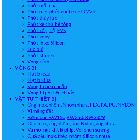
Phớt mặt chà
Phớt nắp, phớt cuối trục EC/VK
Phớt thủy lực
Phớt xe chở bê tông
Phớt xếp, bộ, EVS
Phớt xoay
Phớt lò xo Silicon
Lọc bụi
Phớt khí nén
Vòng đệm
VÒNG BI
Hạt bi cầu
Hạt bi đũa
Vòng bi tiêu chuẩn
Vòng bi phi tiêu chuẩn
VẬT TƯ THIẾT BỊ
Ống Inox, nhôm, Nhôm nhựa, PEX, PA, PU, NYLON
Xi măng đất
Bơm bùn BW150,BW250, BW3329
Ống Inox, ống nhôm, ống Nylon, ống nhựa
Vú mỡ, nút khí, lá phíp, Vòi phun sương
Quả cầu Inox, thép, nhôm, Silicon, nhựa