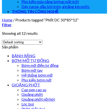
Phụ kiện máy năng lượng mặt trời
Dây curoa, dầu bôi trơn, gioăng kín nước
THÔNG TIN CÔNG NGHỆ
Home
/
Products tagged “Phốt DC 50*85*12”
Filter
Showing all 12 results
Sản phẩm
BÁNH RĂNG
BƠM MỠ TỰ ĐỘNG
Bơm mỡ điện tự động
Bơm mỡ tay
Hệ thống bơm mỡ
Phụ kiện bơm mỡ
GIOĂNG PHỚT
Cup pen cao su
Gioăng phớt
Gioăng phớt nồi hơi
Lọc bụi
Phớt chắn bụi