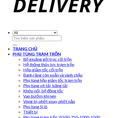
Search
for:
TRANG CHỦ
PHỤ TÙNG TRẠM TRỘN
Bộ gioăng gối trục cối trộn
Hệ thống thủy lực trạm trộn
Hộp giảm tốc cối trộn
Bánh răng côn xoắn và vành chậu
Phụ tùng hộp giảm tốc trạm trộn
Phụ tùng vít tải, băng tải
Khớp nối, bộ đồng tốc
Van bướm khí nén
Vòng bi, phớt xoay, phớt nắp
Phụ tùng Si lô
Thiết bị
Phụ tùng trạm trộn JS500-750-1000-1500