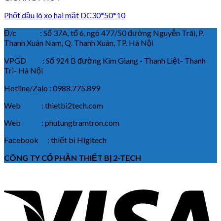
Phốt dầu lò xo hai mặt DC30*50*10
Đ/c : Số 37A, tổ 6, ngõ 477/50 đường Nguyễn Trãi, P.
Thanh Xuân Nam, Q. Thanh Xuân, TP. Hà Nội
VPGD : Số 924 B đường Kim Giang - Thanh Liệt- Thanh
Trì- Hà Nội
Hotline/Zalo : 0988.775.899
Web : thietbi2tech.com
Web : phutungtramtron.com
Facebook : thiết bị Higitech
CÔNG TY CỔ PHẦN THIẾT BỊ 2-TECH