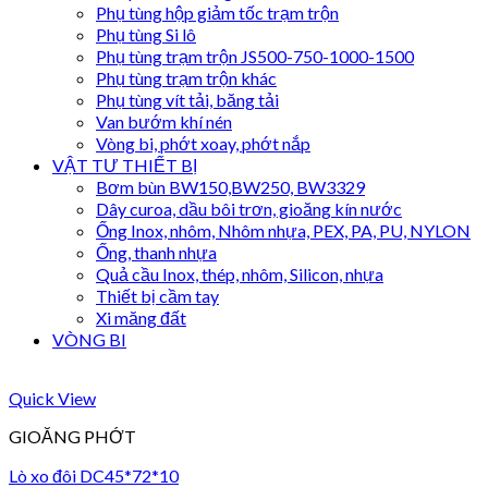
Phụ tùng hộp giảm tốc trạm trộn
Phụ tùng Si lô
Phụ tùng trạm trộn JS500-750-1000-1500
Phụ tùng trạm trộn khác
Phụ tùng vít tải, băng tải
Van bướm khí nén
Vòng bi, phớt xoay, phớt nắp
VẬT TƯ THIẾT BỊ
Bơm bùn BW150,BW250, BW3329
Dây curoa, dầu bôi trơn, gioăng kín nước
Ống Inox, nhôm, Nhôm nhựa, PEX, PA, PU, NYLON
Ống, thanh nhựa
Quả cầu Inox, thép, nhôm, Silicon, nhựa
Thiết bị cầm tay
Xi măng đất
VÒNG BI
Quick View
GIOĂNG PHỚT
Lò xo đôi DC45*72*10