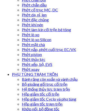
Phớt chắn dầu
Phớt cổ trục MC, DC
Phớt dạ, nỉ, len
Phớt đặc chủng
Phớt khí nén
Phớt làm kín cối trộn bê tông
Phớt lò xo
Phớt lò xo Silicon
Phớt mặt chà
Phớt nắp, phớt cuối trục EC/VK
Phớt piston
Phớt thủy lực
Phớt xếp, bộ, EVS
Phớt xoay
PHỤ TÙNG TRẠM TRỘN
Bánh răng côn xoắn và vành chậu
Bộ gioăng gối trục cối trộn
Hệ thống thủy lực trạm trộn
Hộp giảm tốc cối trộn
Hộp giảm tốc Cyclo và phụ tùng
Hộp giảm tốc trạm trộn
Khớp nối, bộ đồng tốc