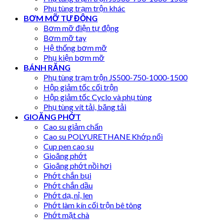
Phụ tùng trạm trộn khác
BƠM MỠ TỰ ĐỘNG
Bơm mỡ điện tự động
Bơm mỡ tay
Hệ thống bơm mỡ
Phụ kiện bơm mỡ
BÁNH RĂNG
Phụ tùng trạm trộn JS500-750-1000-1500
Hộp giảm tốc cối trộn
Hộp giảm tốc Cyclo và phụ tùng
Phụ tùng vít tải, băng tải
GIOĂNG PHỚT
Cao su giảm chấn
Cao su POLYURETHANE Khớp nối
Cup pen cao su
Gioăng phớt
Gioăng phớt nồi hơi
Phớt chắn bụi
Phớt chắn dầu
Phớt dạ, nỉ, len
Phớt làm kín cối trộn bê tông
Phớt mặt chà