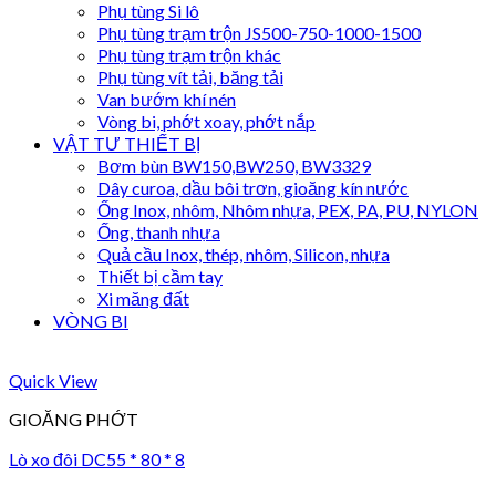
Phụ tùng Si lô
Phụ tùng trạm trộn JS500-750-1000-1500
Phụ tùng trạm trộn khác
Phụ tùng vít tải, băng tải
Van bướm khí nén
Vòng bi, phớt xoay, phớt nắp
VẬT TƯ THIẾT BỊ
Bơm bùn BW150,BW250, BW3329
Dây curoa, dầu bôi trơn, gioăng kín nước
Ống Inox, nhôm, Nhôm nhựa, PEX, PA, PU, NYLON
Ống, thanh nhựa
Quả cầu Inox, thép, nhôm, Silicon, nhựa
Thiết bị cầm tay
Xi măng đất
VÒNG BI
Quick View
GIOĂNG PHỚT
Lò xo đôi DC55 * 80 * 8