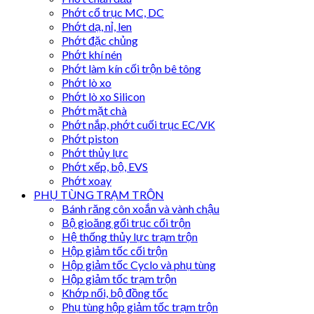
Phớt cổ trục MC, DC
Phớt dạ, nỉ, len
Phớt đặc chủng
Phớt khí nén
Phớt làm kín cối trộn bê tông
Phớt lò xo
Phớt lò xo Silicon
Phớt mặt chà
Phớt nắp, phớt cuối trục EC/VK
Phớt piston
Phớt thủy lực
Phớt xếp, bộ, EVS
Phớt xoay
PHỤ TÙNG TRẠM TRỘN
Bánh răng côn xoắn và vành chậu
Bộ gioăng gối trục cối trộn
Hệ thống thủy lực trạm trộn
Hộp giảm tốc cối trộn
Hộp giảm tốc Cyclo và phụ tùng
Hộp giảm tốc trạm trộn
Khớp nối, bộ đồng tốc
Phụ tùng hộp giảm tốc trạm trộn