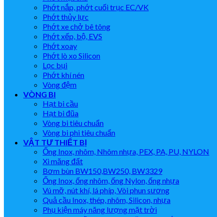
Phớt nắp, phớt cuối trục EC/VK
Phớt thủy lực
Phớt xe chở bê tông
Phớt xếp, bộ, EVS
Phớt xoay
Phớt lò xo Silicon
Lọc bụi
Phớt khí nén
Vòng đệm
VÒNG BI
Hạt bi cầu
Hạt bi đũa
Vòng bi tiêu chuẩn
Vòng bi phi tiêu chuẩn
VẬT TƯ THIẾT BỊ
Ống Inox, nhôm, Nhôm nhựa, PEX, PA, PU, NYLON
Xi măng đất
Bơm bùn BW150,BW250, BW3329
Ống Inox, ống nhôm, ống Nylon, ống nhựa
Vú mỡ, nút khí, lá phíp, Vòi phun sương
Quả cầu Inox, thép, nhôm, Silicon, nhựa
Phụ kiện máy năng lượng mặt trời