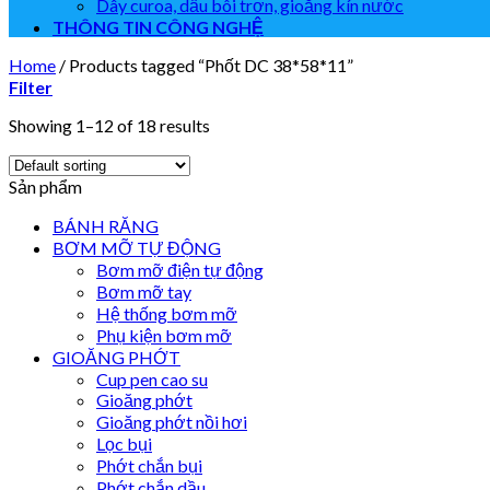
Dây curoa, dầu bôi trơn, gioăng kín nước
THÔNG TIN CÔNG NGHỆ
Home
/
Products tagged “Phốt DC 38*58*11”
Filter
Showing 1–12 of 18 results
Sản phẩm
BÁNH RĂNG
BƠM MỠ TỰ ĐỘNG
Bơm mỡ điện tự động
Bơm mỡ tay
Hệ thống bơm mỡ
Phụ kiện bơm mỡ
GIOĂNG PHỚT
Cup pen cao su
Gioăng phớt
Gioăng phớt nồi hơi
Lọc bụi
Phớt chắn bụi
Phớt chắn dầu