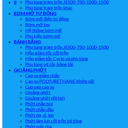
Phụ tùng trạm trộn JS500-750-1000-1500
0
Phụ tùng trạm trộn khác
BƠM MỠ TỰ ĐỘNG
Bơm mỡ điện tự động
Bơm mỡ tay
Hệ thống bơm mỡ
Phụ kiện bơm mỡ
BÁNH RĂNG
Phụ tùng trạm trộn JS500-750-1000-1500
Hộp giảm tốc cối trộn
Hộp giảm tốc Cyclo và phụ tùng
Phụ tùng vít tải, băng tải
GIOĂNG PHỚT
Cao su giảm chấn
Cao su POLYURETHANE Khớp nối
Cup pen cao su
Gioăng phớt
Gioăng phớt nồi hơi
Phớt chắn bụi
Phớt chắn dầu
Phớt dạ, nỉ, len
Phớt làm kín cối trộn bê tông
Phớt mặt chà