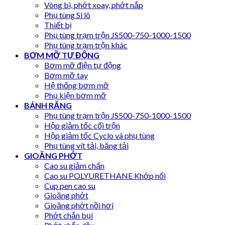
Vòng bi, phớt xoay, phớt nắp
Phụ tùng Si lô
Thiết bị
Phụ tùng trạm trộn JS500-750-1000-1500
Phụ tùng trạm trộn khác
BƠM MỠ TỰ ĐỘNG
Bơm mỡ điện tự động
Bơm mỡ tay
Hệ thống bơm mỡ
Phụ kiện bơm mỡ
BÁNH RĂNG
Phụ tùng trạm trộn JS500-750-1000-1500
Hộp giảm tốc cối trộn
Hộp giảm tốc Cyclo và phụ tùng
Phụ tùng vít tải, băng tải
GIOĂNG PHỚT
Cao su giảm chấn
Cao su POLYURETHANE Khớp nối
Cup pen cao su
Gioăng phớt
Gioăng phớt nồi hơi
Phớt chắn bụi