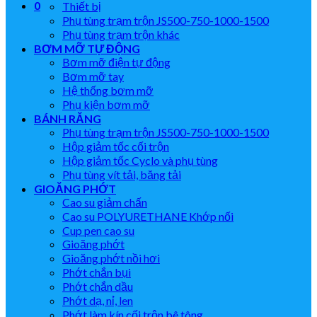
0
Thiết bị
Phụ tùng trạm trộn JS500-750-1000-1500
Phụ tùng trạm trộn khác
BƠM MỠ TỰ ĐỘNG
Bơm mỡ điện tự động
Bơm mỡ tay
Hệ thống bơm mỡ
Phụ kiện bơm mỡ
BÁNH RĂNG
Phụ tùng trạm trộn JS500-750-1000-1500
Hộp giảm tốc cối trộn
Hộp giảm tốc Cyclo và phụ tùng
Phụ tùng vít tải, băng tải
GIOĂNG PHỚT
Cao su giảm chấn
Cao su POLYURETHANE Khớp nối
Cup pen cao su
Gioăng phớt
Gioăng phớt nồi hơi
Phớt chắn bụi
Phớt chắn dầu
Phớt dạ, nỉ, len
Phớt làm kín cối trộn bê tông