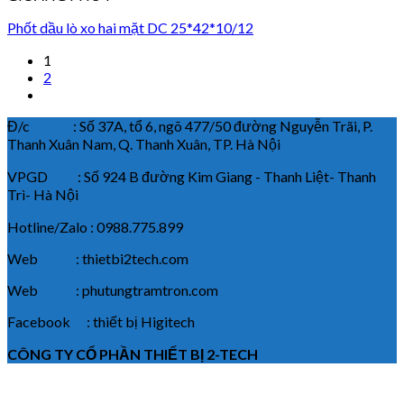
Phốt dầu lò xo hai mặt DC 25*42*10/12
1
2
Đ/c : Số 37A, tổ 6, ngõ 477/50 đường Nguyễn Trãi, P.
Thanh Xuân Nam, Q. Thanh Xuân, TP. Hà Nội
VPGD : Số 924 B đường Kim Giang - Thanh Liệt- Thanh
Trì- Hà Nội
Hotline/Zalo : 0988.775.899
Web : thietbi2tech.com
Web : phutungtramtron.com
Facebook : thiết bị Higitech
CÔNG TY CỔ PHẦN THIẾT BỊ 2-TECH