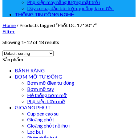
Phụ kiện máy năng lượng mặt trời
Dây curoa, dầu bôi trơn, gioăng kín nước
THÔNG TIN CÔNG NGHỆ
Home
/
Products tagged “Phốt DC 17*30*7”
Filter
Showing 1–12 of 18 results
Sản phẩm
BÁNH RĂNG
BƠM MỠ TỰ ĐỘNG
Bơm mỡ điện tự động
Bơm mỡ tay
Hệ thống bơm mỡ
Phụ kiện bơm mỡ
GIOĂNG PHỚT
Cup pen cao su
Gioăng phớt
Gioăng phớt nồi hơi
Lọc bụi
Phớt chắn bụi