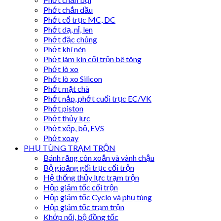
Phớt chắn dầu
Phớt cổ trục MC, DC
Phớt dạ, nỉ, len
Phớt đặc chủng
Phớt khí nén
Phớt làm kín cối trộn bê tông
Phớt lò xo
Phớt lò xo Silicon
Phớt mặt chà
Phớt nắp, phớt cuối trục EC/VK
Phớt piston
Phớt thủy lực
Phớt xếp, bộ, EVS
Phớt xoay
PHỤ TÙNG TRẠM TRỘN
Bánh răng côn xoắn và vành chậu
Bộ gioăng gối trục cối trộn
Hệ thống thủy lực trạm trộn
Hộp giảm tốc cối trộn
Hộp giảm tốc Cyclo và phụ tùng
Hộp giảm tốc trạm trộn
Khớp nối, bộ đồng tốc