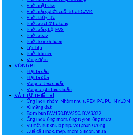
Phớt mặt chà
Phớt nắp, phớt cuối trục EC/VK
Phớt thủy lực
Phớt xe chở bê tông
Phớt xếp, bộ, EVS
Phớt xoay
Phớt lò xo Silicon
Lọc bụi
Phớt khí nén
Vòng đệm
VÒNG BI
Hạt bi cầu
Hạt bi đũa
Vòng bi tiêu chuẩn
Vòng bi phi tiêu chuẩn
VẬT TƯ THIẾT BỊ
Ống Inox, nhôm, Nhôm nhựa, PEX, PA, PU, NYLON
Xi măng đất
Bơm bùn BW150,BW250, BW3329
Ống Inox, ống nhôm, ống Nylon, ống nhựa
Vú mỡ, nút khí, lá phíp, Vòi phun sương
Quả cầu Inox, thép, nhôm, Silicon, nhựa