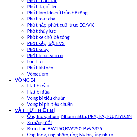
Phớt chắn dầu
Phớt dạ, nỉ, len
Phớt làm kín cối trộn bê tông
Phớt mặt chà
Phớt nắp, phớt cuối trục EC/VK
Phớt thủy lực
Phớt xe chở bê tông
Phớt xếp, bộ, EVS
Phớt xoay
Phớt lò xo Silicon
Lọc bụi
Phớt khí nén
Vòng đệm
VÒNG BI
Hạt bi cầu
Hạt bi đũa
Vòng bi tiêu chuẩn
Vòng bi phi tiêu chuẩn
VẬT TƯ THIẾT BỊ
Ống Inox, nhôm, Nhôm nhựa, PEX, PA, PU, NYLON
Xi măng đất
Bơm bùn BW150,BW250, BW3329
Ống Inox, ống nhôm, ống Nylon, ống nhựa