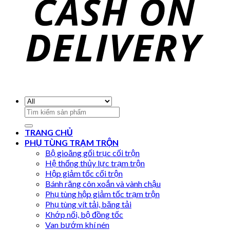
Search
for:
TRANG CHỦ
PHỤ TÙNG TRẠM TRỘN
Bộ gioăng gối trục cối trộn
Hệ thống thủy lực trạm trộn
Hộp giảm tốc cối trộn
Bánh răng côn xoắn và vành chậu
Phụ tùng hộp giảm tốc trạm trộn
Phụ tùng vít tải, băng tải
Khớp nối, bộ đồng tốc
Van bướm khí nén