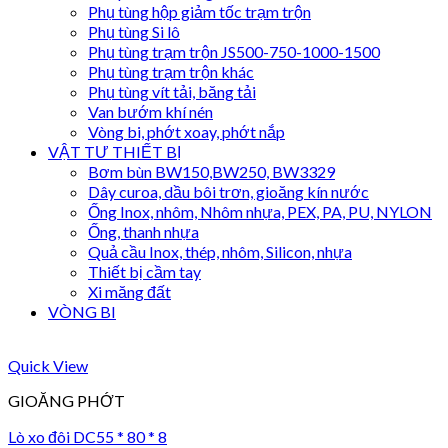
Phụ tùng hộp giảm tốc trạm trộn
Phụ tùng Si lô
Phụ tùng trạm trộn JS500-750-1000-1500
Phụ tùng trạm trộn khác
Phụ tùng vít tải, băng tải
Van bướm khí nén
Vòng bi, phớt xoay, phớt nắp
VẬT TƯ THIẾT BỊ
Bơm bùn BW150,BW250, BW3329
Dây curoa, dầu bôi trơn, gioăng kín nước
Ống Inox, nhôm, Nhôm nhựa, PEX, PA, PU, NYLON
Ống, thanh nhựa
Quả cầu Inox, thép, nhôm, Silicon, nhựa
Thiết bị cầm tay
Xi măng đất
VÒNG BI
Quick View
GIOĂNG PHỚT
Lò xo đôi DC55 * 80 * 8