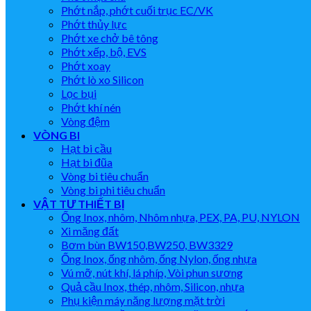
Phớt nắp, phớt cuối trục EC/VK
Phớt thủy lực
Phớt xe chở bê tông
Phớt xếp, bộ, EVS
Phớt xoay
Phớt lò xo Silicon
Lọc bụi
Phớt khí nén
Vòng đệm
VÒNG BI
Hạt bi cầu
Hạt bi đũa
Vòng bi tiêu chuẩn
Vòng bi phi tiêu chuẩn
VẬT TƯ THIẾT BỊ
Ống Inox, nhôm, Nhôm nhựa, PEX, PA, PU, NYLON
Xi măng đất
Bơm bùn BW150,BW250, BW3329
Ống Inox, ống nhôm, ống Nylon, ống nhựa
Vú mỡ, nút khí, lá phíp, Vòi phun sương
Quả cầu Inox, thép, nhôm, Silicon, nhựa
Phụ kiện máy năng lượng mặt trời