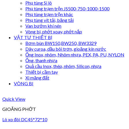
Phụ tùng Si lô
Phụ tùng trạm trộn JS500-750-1000-1500
Phụ tùng trạm trộn khác
Phụ tùng vít tải, băng tải
Van bướm khí nén
Vòng bi, phớt xoay, phớt nắp
VẬT TƯ THIẾT BỊ
Bơm bùn BW150,BW250, BW3329
Dây curoa, dầu bôi trơn, gioăng kín nước
Ống Inox, nhôm, Nhôm nhựa, PEX, PA, PU, NYLON
Ống, thanh nhựa
Quả cầu Inox, thép, nhôm, Silicon, nhựa
Thiết bị cầm tay
Xi măng đất
VÒNG BI
Quick View
GIOĂNG PHỚT
Lò xo đôi DC45*72*10