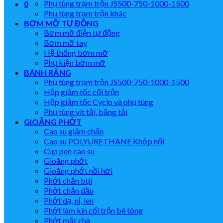
Phụ tùng trạm trộn JS500-750-1000-1500
0
Phụ tùng trạm trộn khác
BƠM MỠ TỰ ĐỘNG
Bơm mỡ điện tự động
Bơm mỡ tay
Hệ thống bơm mỡ
Phụ kiện bơm mỡ
BÁNH RĂNG
Phụ tùng trạm trộn JS500-750-1000-1500
Hộp giảm tốc cối trộn
Hộp giảm tốc Cyclo và phụ tùng
Phụ tùng vít tải, băng tải
GIOĂNG PHỚT
Cao su giảm chấn
Cao su POLYURETHANE Khớp nối
Cup pen cao su
Gioăng phớt
Gioăng phớt nồi hơi
Phớt chắn bụi
Phớt chắn dầu
Phớt dạ, nỉ, len
Phớt làm kín cối trộn bê tông
Phớt mặt chà