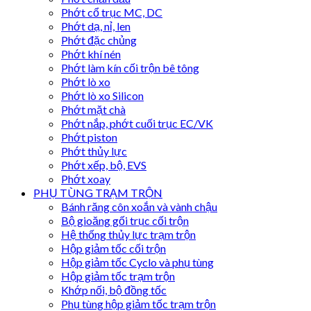
Phớt cổ trục MC, DC
Phớt dạ, nỉ, len
Phớt đặc chủng
Phớt khí nén
Phớt làm kín cối trộn bê tông
Phớt lò xo
Phớt lò xo Silicon
Phớt mặt chà
Phớt nắp, phớt cuối trục EC/VK
Phớt piston
Phớt thủy lực
Phớt xếp, bộ, EVS
Phớt xoay
PHỤ TÙNG TRẠM TRỘN
Bánh răng côn xoắn và vành chậu
Bộ gioăng gối trục cối trộn
Hệ thống thủy lực trạm trộn
Hộp giảm tốc cối trộn
Hộp giảm tốc Cyclo và phụ tùng
Hộp giảm tốc trạm trộn
Khớp nối, bộ đồng tốc
Phụ tùng hộp giảm tốc trạm trộn