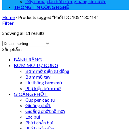
Dây curoa, dầu bôi trơn, gioăng kín nước
THÔNG TIN CÔNG NGHỆ
Home
/
Products tagged “Phốt DC 105*130*14”
Filter
Showing all 11 results
Sản phẩm
BÁNH RĂNG
BƠM MỠ TỰ ĐỘNG
Bơm mỡ điện tự động
Bơm mỡ tay
Hệ thống bơm mỡ
Phụ kiện bơm mỡ
GIOĂNG PHỚT
Cup pen cao su
Gioăng phớt
Gioăng phớt nồi hơi
Lọc bụi
Phớt chắn bụi
Phớt chắn dầu