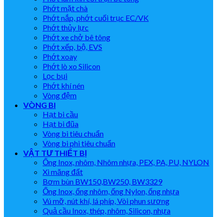
Phớt mặt chà
Phớt nắp, phớt cuối trục EC/VK
Phớt thủy lực
Phớt xe chở bê tông
Phớt xếp, bộ, EVS
Phớt xoay
Phớt lò xo Silicon
Lọc bụi
Phớt khí nén
Vòng đệm
VÒNG BI
Hạt bi cầu
Hạt bi đũa
Vòng bi tiêu chuẩn
Vòng bi phi tiêu chuẩn
VẬT TƯ THIẾT BỊ
Ống Inox, nhôm, Nhôm nhựa, PEX, PA, PU, NYLON
Xi măng đất
Bơm bùn BW150,BW250, BW3329
Ống Inox, ống nhôm, ống Nylon, ống nhựa
Vú mỡ, nút khí, lá phíp, Vòi phun sương
Quả cầu Inox, thép, nhôm, Silicon, nhựa