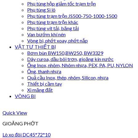
Phụ tùng hộp giảm tốc trạm trộn
Phụ tùng Si lô
Phụ tùng trạm trộn JS500-750-1000-1500
Phụ tùng trạm trộn khác
Phụ tùng vít tải, băng tải
Van bướm khí nén
Vòng bi, phớt xoay, phớt nắp
VẬT TƯ THIẾT BỊ
Bơm bùn BW150,BW250, BW3329
Dây curoa, dầu bôi trơn, gioăng kín nước
Ống Inox, nhôm, Nhôm nhựa, PEX, PA, PU, NYLON
Ống, thanh nhựa
Quả cầu Inox, thép, nhôm, Silicon, nhựa
Thiết bị cầm tay
Xi măng đất
VÒNG BI
Quick View
GIOĂNG PHỚT
Lò xo đôi DC45*72*10