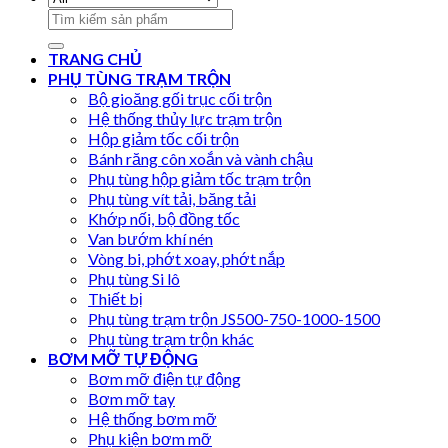
Search
for:
TRANG CHỦ
PHỤ TÙNG TRẠM TRỘN
Bộ gioăng gối trục cối trộn
Hệ thống thủy lực trạm trộn
Hộp giảm tốc cối trộn
Bánh răng côn xoắn và vành chậu
Phụ tùng hộp giảm tốc trạm trộn
Phụ tùng vít tải, băng tải
Khớp nối, bộ đồng tốc
Van bướm khí nén
Vòng bi, phớt xoay, phớt nắp
Phụ tùng Si lô
Thiết bị
Phụ tùng trạm trộn JS500-750-1000-1500
Phụ tùng trạm trộn khác
BƠM MỠ TỰ ĐỘNG
Bơm mỡ điện tự động
Bơm mỡ tay
Hệ thống bơm mỡ
Phụ kiện bơm mỡ