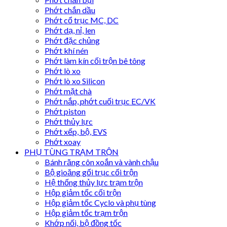
Phớt chắn dầu
Phớt cổ trục MC, DC
Phớt dạ, nỉ, len
Phớt đặc chủng
Phớt khí nén
Phớt làm kín cối trộn bê tông
Phớt lò xo
Phớt lò xo Silicon
Phớt mặt chà
Phớt nắp, phớt cuối trục EC/VK
Phớt piston
Phớt thủy lực
Phớt xếp, bộ, EVS
Phớt xoay
PHỤ TÙNG TRẠM TRỘN
Bánh răng côn xoắn và vành chậu
Bộ gioăng gối trục cối trộn
Hệ thống thủy lực trạm trộn
Hộp giảm tốc cối trộn
Hộp giảm tốc Cyclo và phụ tùng
Hộp giảm tốc trạm trộn
Khớp nối, bộ đồng tốc