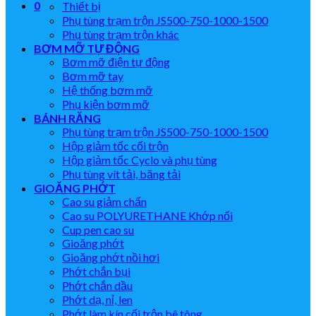
0
Thiết bị
Phụ tùng trạm trộn JS500-750-1000-1500
Phụ tùng trạm trộn khác
BƠM MỠ TỰ ĐỘNG
Bơm mỡ điện tự động
Bơm mỡ tay
Hệ thống bơm mỡ
Phụ kiện bơm mỡ
BÁNH RĂNG
Phụ tùng trạm trộn JS500-750-1000-1500
Hộp giảm tốc cối trộn
Hộp giảm tốc Cyclo và phụ tùng
Phụ tùng vít tải, băng tải
GIOĂNG PHỚT
Cao su giảm chấn
Cao su POLYURETHANE Khớp nối
Cup pen cao su
Gioăng phớt
Gioăng phớt nồi hơi
Phớt chắn bụi
Phớt chắn dầu
Phớt dạ, nỉ, len
Phớt làm kín cối trộn bê tông