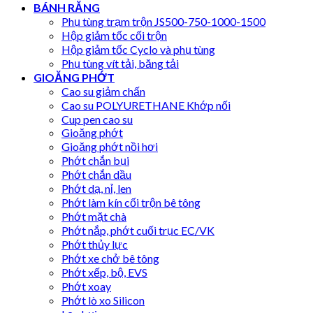
BÁNH RĂNG
Phụ tùng trạm trộn JS500-750-1000-1500
Hộp giảm tốc cối trộn
Hộp giảm tốc Cyclo và phụ tùng
Phụ tùng vít tải, băng tải
GIOĂNG PHỚT
Cao su giảm chấn
Cao su POLYURETHANE Khớp nối
Cup pen cao su
Gioăng phớt
Gioăng phớt nồi hơi
Phớt chắn bụi
Phớt chắn dầu
Phớt dạ, nỉ, len
Phớt làm kín cối trộn bê tông
Phớt mặt chà
Phớt nắp, phớt cuối trục EC/VK
Phớt thủy lực
Phớt xe chở bê tông
Phớt xếp, bộ, EVS
Phớt xoay
Phớt lò xo Silicon