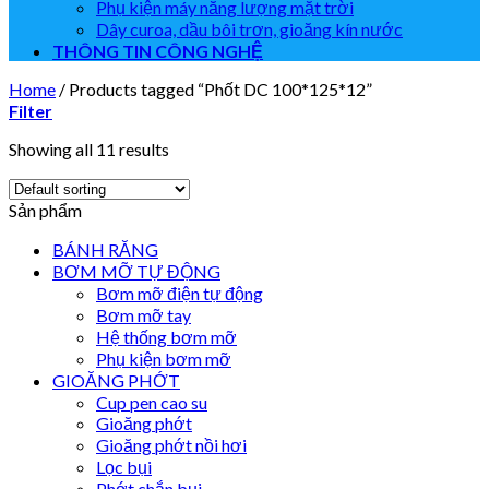
Phụ kiện máy năng lượng mặt trời
Dây curoa, dầu bôi trơn, gioăng kín nước
THÔNG TIN CÔNG NGHỆ
Home
/
Products tagged “Phốt DC 100*125*12”
Filter
Showing all 11 results
Sản phẩm
BÁNH RĂNG
BƠM MỠ TỰ ĐỘNG
Bơm mỡ điện tự động
Bơm mỡ tay
Hệ thống bơm mỡ
Phụ kiện bơm mỡ
GIOĂNG PHỚT
Cup pen cao su
Gioăng phớt
Gioăng phớt nồi hơi
Lọc bụi
Phớt chắn bụi