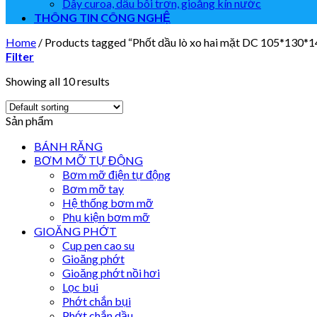
Dây curoa, dầu bôi trơn, gioăng kín nước
THÔNG TIN CÔNG NGHỆ
Home
/
Products tagged “Phốt dầu lò xo hai mặt DC 105*130*1
Filter
Showing all 10 results
Sản phẩm
BÁNH RĂNG
BƠM MỠ TỰ ĐỘNG
Bơm mỡ điện tự động
Bơm mỡ tay
Hệ thống bơm mỡ
Phụ kiện bơm mỡ
GIOĂNG PHỚT
Cup pen cao su
Gioăng phớt
Gioăng phớt nồi hơi
Lọc bụi
Phớt chắn bụi
Phớt chắn dầu