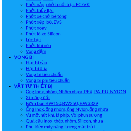
Phớt nắp, phớt cuối trục EC/VK
Phớt thủy lực
Phớt xe chở bê tông
Phớt xếp, bộ, EVS
Phớt xoay
Phớt lò xo Silicon
Lọc bụi
Phớt khí nén
Vòng đệm
VÒNG BI
Hạt bi cầu
Hạt bi đũa
Vòng bi tiêu chuẩn
Vòng bi phi tiêu chuẩn
VẬT TƯ THIẾT BỊ
Ống Inox, nhôm, Nhôm nhựa, PEX, PA, PU, NYLON
Xi măng đất
Bơm bùn BW150,BW250, BW3329
Ống Inox, ống nhôm, ống Nylon, ống nhựa
Vú mỡ, nút khí, lá phíp, Vòi phun sương
Quả cầu Inox, thép, nhôm, Silicon, nhựa
Phụ kiện máy năng lượng mặt trời