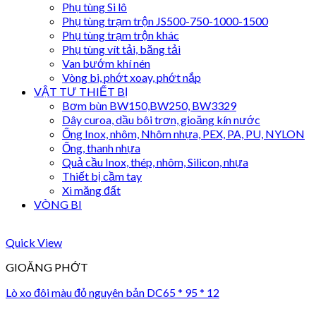
Phụ tùng Si lô
Phụ tùng trạm trộn JS500-750-1000-1500
Phụ tùng trạm trộn khác
Phụ tùng vít tải, băng tải
Van bướm khí nén
Vòng bi, phớt xoay, phớt nắp
VẬT TƯ THIẾT BỊ
Bơm bùn BW150,BW250, BW3329
Dây curoa, dầu bôi trơn, gioăng kín nước
Ống Inox, nhôm, Nhôm nhựa, PEX, PA, PU, NYLON
Ống, thanh nhựa
Quả cầu Inox, thép, nhôm, Silicon, nhựa
Thiết bị cầm tay
Xi măng đất
VÒNG BI
Quick View
GIOĂNG PHỚT
Lò xo đôi màu đỏ nguyên bản DC65 * 95 * 12