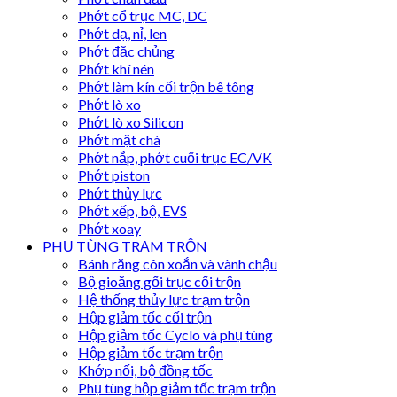
Phớt cổ trục MC, DC
Phớt dạ, nỉ, len
Phớt đặc chủng
Phớt khí nén
Phớt làm kín cối trộn bê tông
Phớt lò xo
Phớt lò xo Silicon
Phớt mặt chà
Phớt nắp, phớt cuối trục EC/VK
Phớt piston
Phớt thủy lực
Phớt xếp, bộ, EVS
Phớt xoay
PHỤ TÙNG TRẠM TRỘN
Bánh răng côn xoắn và vành chậu
Bộ gioăng gối trục cối trộn
Hệ thống thủy lực trạm trộn
Hộp giảm tốc cối trộn
Hộp giảm tốc Cyclo và phụ tùng
Hộp giảm tốc trạm trộn
Khớp nối, bộ đồng tốc
Phụ tùng hộp giảm tốc trạm trộn