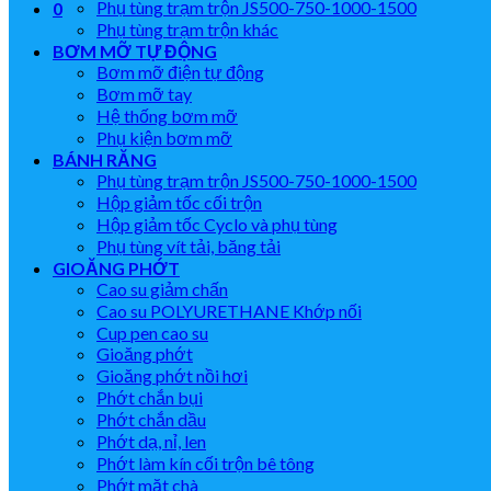
Phụ tùng trạm trộn JS500-750-1000-1500
0
Phụ tùng trạm trộn khác
BƠM MỠ TỰ ĐỘNG
Bơm mỡ điện tự động
Bơm mỡ tay
Hệ thống bơm mỡ
Phụ kiện bơm mỡ
BÁNH RĂNG
Phụ tùng trạm trộn JS500-750-1000-1500
Hộp giảm tốc cối trộn
Hộp giảm tốc Cyclo và phụ tùng
Phụ tùng vít tải, băng tải
GIOĂNG PHỚT
Cao su giảm chấn
Cao su POLYURETHANE Khớp nối
Cup pen cao su
Gioăng phớt
Gioăng phớt nồi hơi
Phớt chắn bụi
Phớt chắn dầu
Phớt dạ, nỉ, len
Phớt làm kín cối trộn bê tông
Phớt mặt chà