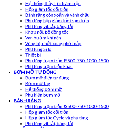
Hệ thống thủy lực trạm trộn
Hộp giảm tốc cối trộn
Bánh răng côn xoắn và vành chậu
Phụ tùng hộp giảm tốc trạm trộn
Phụ tùng vít tải, băng tải
Khớp nối, bộ đồng tốc
Van bướm khí nén
Vòng bi, phớt xoay, phớt nắp
Phụ tùng Si lô
Thiết bị
Phụ tùng trạm trộn JS500-750-1000-1500
Phụ tùng trạm trộn khác
BƠM MỠ TỰ ĐỘNG
Bơm mỡ điện tự động
Bơm mỡ tay
Hệ thống bơm mỡ
Phụ kiện bơm mỡ
BÁNH RĂNG
Phụ tùng trạm trộn JS500-750-1000-1500
Hộp giảm tốc cối trộn
Hộp giảm tốc Cyclo và phụ tùng
Phụ tùng vít tải, băng tải