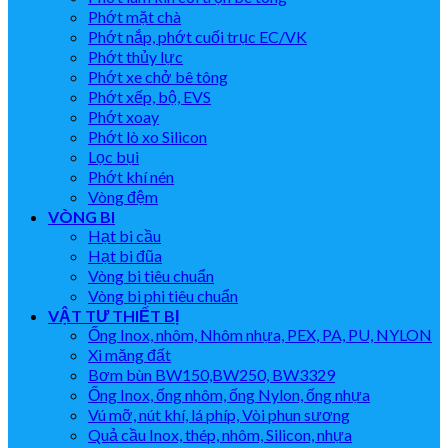
Phớt mặt chà
Phớt nắp, phớt cuối trục EC/VK
Phớt thủy lực
Phớt xe chở bê tông
Phớt xếp, bộ, EVS
Phớt xoay
Phớt lò xo Silicon
Lọc bụi
Phớt khí nén
Vòng đệm
VÒNG BI
Hạt bi cầu
Hạt bi đũa
Vòng bi tiêu chuẩn
Vòng bi phi tiêu chuẩn
VẬT TƯ THIẾT BỊ
Ống Inox, nhôm, Nhôm nhựa, PEX, PA, PU, NYLON
Xi măng đất
Bơm bùn BW150,BW250, BW3329
Ống Inox, ống nhôm, ống Nylon, ống nhựa
Vú mỡ, nút khí, lá phíp, Vòi phun sương
Quả cầu Inox, thép, nhôm, Silicon, nhựa