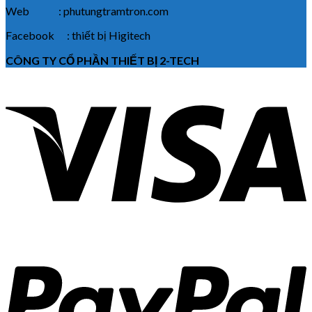
Web : phutungtramtron.com
Facebook : thiết bị Higitech
CÔNG TY CỔ PHẦN THIẾT BỊ 2-TECH