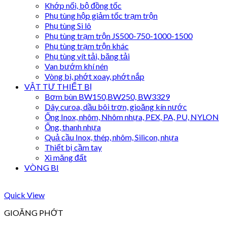
Khớp nối, bộ đồng tốc
Phụ tùng hộp giảm tốc trạm trộn
Phụ tùng Si lô
Phụ tùng trạm trộn JS500-750-1000-1500
Phụ tùng trạm trộn khác
Phụ tùng vít tải, băng tải
Van bướm khí nén
Vòng bi, phớt xoay, phớt nắp
VẬT TƯ THIẾT BỊ
Bơm bùn BW150,BW250, BW3329
Dây curoa, dầu bôi trơn, gioăng kín nước
Ống Inox, nhôm, Nhôm nhựa, PEX, PA, PU, NYLON
Ống, thanh nhựa
Quả cầu Inox, thép, nhôm, Silicon, nhựa
Thiết bị cầm tay
Xi măng đất
VÒNG BI
Quick View
GIOĂNG PHỚT