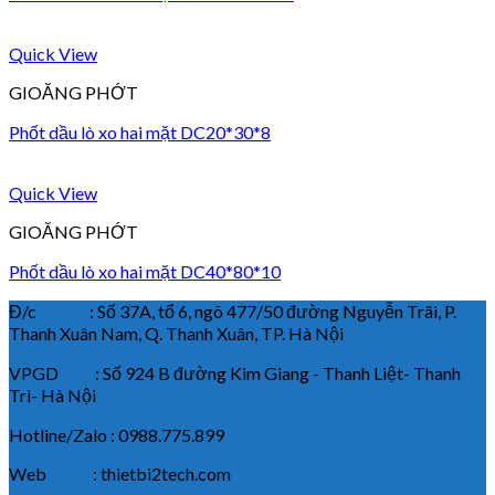
Quick View
GIOĂNG PHỚT
Phốt dầu lò xo hai mặt DC20*30*8
Quick View
GIOĂNG PHỚT
Phốt dầu lò xo hai mặt DC40*80*10
Đ/c : Số 37A, tổ 6, ngõ 477/50 đường Nguyễn Trãi, P.
Thanh Xuân Nam, Q. Thanh Xuân, TP. Hà Nội
VPGD : Số 924 B đường Kim Giang - Thanh Liệt- Thanh
Trì- Hà Nội
Hotline/Zalo : 0988.775.899
Web : thietbi2tech.com