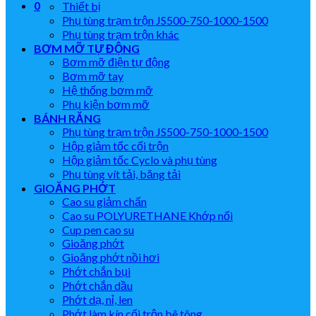
0
Thiết bị
Phụ tùng trạm trộn JS500-750-1000-1500
Phụ tùng trạm trộn khác
BƠM MỠ TỰ ĐỘNG
Bơm mỡ điện tự động
Bơm mỡ tay
Hệ thống bơm mỡ
Phụ kiện bơm mỡ
BÁNH RĂNG
Phụ tùng trạm trộn JS500-750-1000-1500
Hộp giảm tốc cối trộn
Hộp giảm tốc Cyclo và phụ tùng
Phụ tùng vít tải, băng tải
GIOĂNG PHỚT
Cao su giảm chấn
Cao su POLYURETHANE Khớp nối
Cup pen cao su
Gioăng phớt
Gioăng phớt nồi hơi
Phớt chắn bụi
Phớt chắn dầu
Phớt dạ, nỉ, len
Phớt làm kín cối trộn bê tông