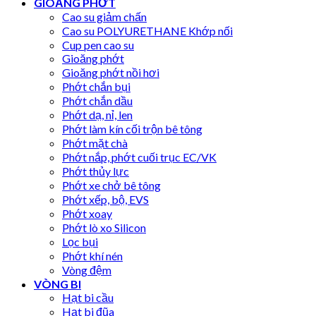
GIOĂNG PHỚT
Cao su giảm chấn
Cao su POLYURETHANE Khớp nối
Cup pen cao su
Gioăng phớt
Gioăng phớt nồi hơi
Phớt chắn bụi
Phớt chắn dầu
Phớt dạ, nỉ, len
Phớt làm kín cối trộn bê tông
Phớt mặt chà
Phớt nắp, phớt cuối trục EC/VK
Phớt thủy lực
Phớt xe chở bê tông
Phớt xếp, bộ, EVS
Phớt xoay
Phớt lò xo Silicon
Lọc bụi
Phớt khí nén
Vòng đệm
VÒNG BI
Hạt bi cầu
Hạt bi đũa