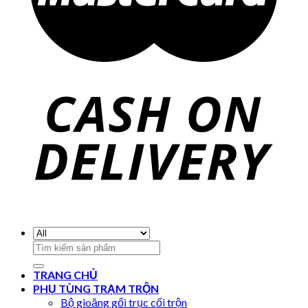
Search
for:
TRANG CHỦ
PHỤ TÙNG TRẠM TRỘN
Bộ gioăng gối trục cối trộn