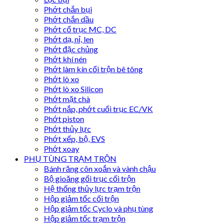
Phớt chắn bụi
Phớt chắn dầu
Phớt cổ trục MC, DC
Phớt dạ, nỉ, len
Phớt đặc chủng
Phớt khí nén
Phớt làm kín cối trộn bê tông
Phớt lò xo
Phớt lò xo Silicon
Phớt mặt chà
Phớt nắp, phớt cuối trục EC/VK
Phớt piston
Phớt thủy lực
Phớt xếp, bộ, EVS
Phớt xoay
PHỤ TÙNG TRẠM TRỘN
Bánh răng côn xoắn và vành chậu
Bộ gioăng gối trục cối trộn
Hệ thống thủy lực trạm trộn
Hộp giảm tốc cối trộn
Hộp giảm tốc Cyclo và phụ tùng
Hộp giảm tốc trạm trộn