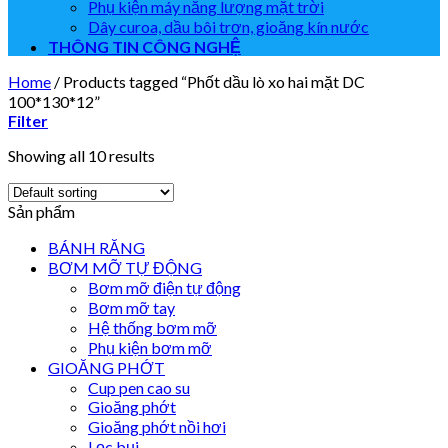
Phụ kiện máy năng lượng mặt trời
Dây curoa, dầu bôi trơn, gioăng kín nước
THÔNG TIN CÔNG NGHỆ
Home
/
Products tagged “Phốt dầu lò xo hai mặt DC
100*130*12”
Filter
Showing all 10 results
Sản phẩm
BÁNH RĂNG
BƠM MỠ TỰ ĐỘNG
Bơm mỡ điện tự động
Bơm mỡ tay
Hệ thống bơm mỡ
Phụ kiện bơm mỡ
GIOĂNG PHỚT
Cup pen cao su
Gioăng phớt
Gioăng phớt nồi hơi
Lọc bụi