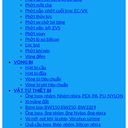
Phớt mặt chà
Phớt nắp, phớt cuối trục EC/VK
Phớt thủy lực
Phớt xe chở bê tông
Phớt xếp, bộ, EVS
Phớt xoay
Phớt lò xo Silicon
Lọc bụi
Phớt khí nén
Vòng đệm
VÒNG BI
Hạt bi cầu
Hạt bi đũa
Vòng bi tiêu chuẩn
Vòng bi phi tiêu chuẩn
VẬT TƯ THIẾT BỊ
Ống Inox, nhôm, Nhôm nhựa, PEX, PA, PU, NYLON
Xi măng đất
Bơm bùn BW150,BW250, BW3329
Ống Inox, ống nhôm, ống Nylon, ống nhựa
Vú mỡ, nút khí, lá phíp, Vòi phun sương
Quả cầu Inox, thép, nhôm, Silicon, nhựa