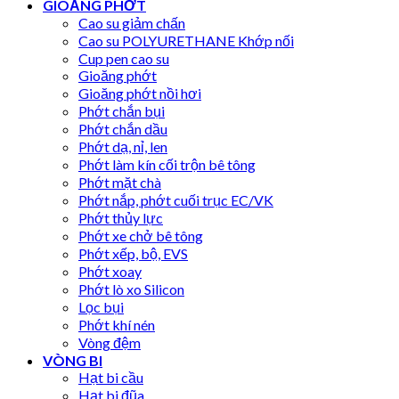
GIOĂNG PHỚT
Cao su giảm chấn
Cao su POLYURETHANE Khớp nối
Cup pen cao su
Gioăng phớt
Gioăng phớt nồi hơi
Phớt chắn bụi
Phớt chắn dầu
Phớt dạ, nỉ, len
Phớt làm kín cối trộn bê tông
Phớt mặt chà
Phớt nắp, phớt cuối trục EC/VK
Phớt thủy lực
Phớt xe chở bê tông
Phớt xếp, bộ, EVS
Phớt xoay
Phớt lò xo Silicon
Lọc bụi
Phớt khí nén
Vòng đệm
VÒNG BI
Hạt bi cầu
Hạt bi đũa