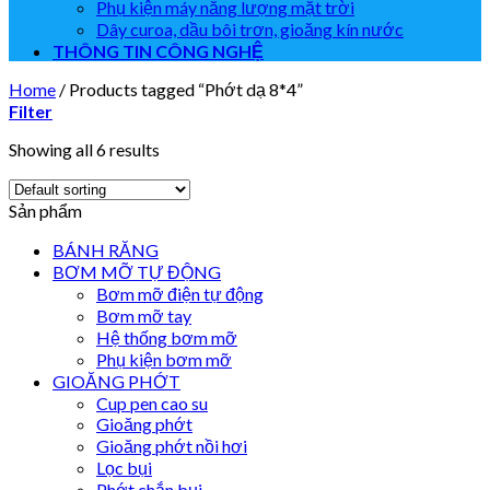
Phụ kiện máy năng lượng mặt trời
Dây curoa, dầu bôi trơn, gioăng kín nước
THÔNG TIN CÔNG NGHỆ
Home
/
Products tagged “Phớt dạ 8*4”
Filter
Showing all 6 results
Sản phẩm
BÁNH RĂNG
BƠM MỠ TỰ ĐỘNG
Bơm mỡ điện tự động
Bơm mỡ tay
Hệ thống bơm mỡ
Phụ kiện bơm mỡ
GIOĂNG PHỚT
Cup pen cao su
Gioăng phớt
Gioăng phớt nồi hơi
Lọc bụi
Phớt chắn bụi