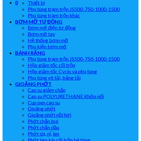
0
Thiết bị
Phụ tùng trạm trộn JS500-750-1000-1500
Phụ tùng trạm trộn khác
BƠM MỠ TỰ ĐỘNG
Bơm mỡ điện tự động
Bơm mỡ tay
Hệ thống bơm mỡ
Phụ kiện bơm mỡ
BÁNH RĂNG
Phụ tùng trạm trộn JS500-750-1000-1500
Hộp giảm tốc cối trộn
Hộp giảm tốc Cyclo và phụ tùng
Phụ tùng vít tải, băng tải
GIOĂNG PHỚT
Cao su giảm chấn
Cao su POLYURETHANE Khớp nối
Cup pen cao su
Gioăng phớt
Gioăng phớt nồi hơi
Phớt chắn bụi
Phớt chắn dầu
Phớt dạ, nỉ, len
Phớt làm kín cối trộn bê tông