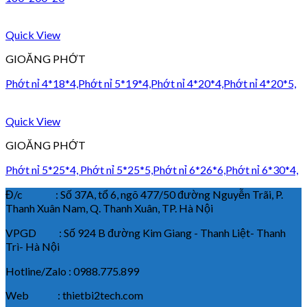
Quick View
GIOĂNG PHỚT
Phớt nỉ 4*18*4,Phớt nỉ 5*19*4,Phớt nỉ 4*20*4,Phớt nỉ 4*20*5,
Quick View
GIOĂNG PHỚT
Phớt nỉ 5*25*4, Phớt nỉ 5*25*5,Phớt nỉ 6*26*6,Phớt nỉ 6*30*4,
Đ/c : Số 37A, tổ 6, ngõ 477/50 đường Nguyễn Trãi, P.
Thanh Xuân Nam, Q. Thanh Xuân, TP. Hà Nội
VPGD : Số 924 B đường Kim Giang - Thanh Liệt- Thanh
Trì- Hà Nội
Hotline/Zalo : 0988.775.899
Web : thietbi2tech.com