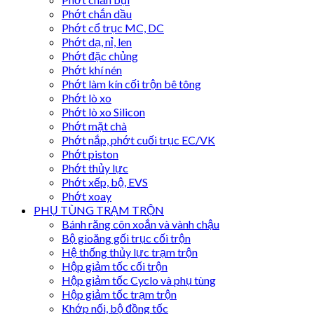
Phớt chắn dầu
Phớt cổ trục MC, DC
Phớt dạ, nỉ, len
Phớt đặc chủng
Phớt khí nén
Phớt làm kín cối trộn bê tông
Phớt lò xo
Phớt lò xo Silicon
Phớt mặt chà
Phớt nắp, phớt cuối trục EC/VK
Phớt piston
Phớt thủy lực
Phớt xếp, bộ, EVS
Phớt xoay
PHỤ TÙNG TRẠM TRỘN
Bánh răng côn xoắn và vành chậu
Bộ gioăng gối trục cối trộn
Hệ thống thủy lực trạm trộn
Hộp giảm tốc cối trộn
Hộp giảm tốc Cyclo và phụ tùng
Hộp giảm tốc trạm trộn
Khớp nối, bộ đồng tốc