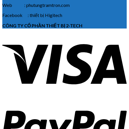
Web : phutungtramtron.com
Facebook : thiết bị Higitech
CÔNG TY CỔ PHẦN THIẾT BỊ 2-TECH