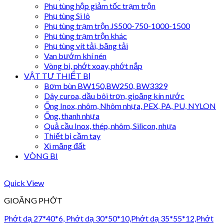
Phụ tùng hộp giảm tốc trạm trộn
Phụ tùng Si lô
Phụ tùng trạm trộn JS500-750-1000-1500
Phụ tùng trạm trộn khác
Phụ tùng vít tải, băng tải
Van bướm khí nén
Vòng bi, phớt xoay, phớt nắp
VẬT TƯ THIẾT BỊ
Bơm bùn BW150,BW250, BW3329
Dây curoa, dầu bôi trơn, gioăng kín nước
Ống Inox, nhôm, Nhôm nhựa, PEX, PA, PU, NYLON
Ống, thanh nhựa
Quả cầu Inox, thép, nhôm, Silicon, nhựa
Thiết bị cầm tay
Xi măng đất
VÒNG BI
Quick View
GIOĂNG PHỚT
Phớt dạ 27*40*6, Phớt dạ 30*50*10,Phớt dạ 35*55*12,Phớt