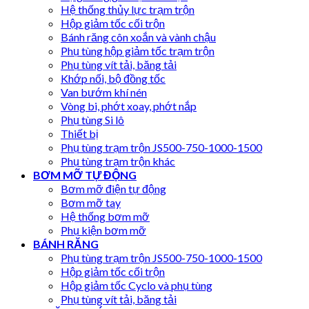
Hệ thống thủy lực trạm trộn
Hộp giảm tốc cối trộn
Bánh răng côn xoắn và vành chậu
Phụ tùng hộp giảm tốc trạm trộn
Phụ tùng vít tải, băng tải
Khớp nối, bộ đồng tốc
Van bướm khí nén
Vòng bi, phớt xoay, phớt nắp
Phụ tùng Si lô
Thiết bị
Phụ tùng trạm trộn JS500-750-1000-1500
Phụ tùng trạm trộn khác
BƠM MỠ TỰ ĐỘNG
Bơm mỡ điện tự động
Bơm mỡ tay
Hệ thống bơm mỡ
Phụ kiện bơm mỡ
BÁNH RĂNG
Phụ tùng trạm trộn JS500-750-1000-1500
Hộp giảm tốc cối trộn
Hộp giảm tốc Cyclo và phụ tùng
Phụ tùng vít tải, băng tải