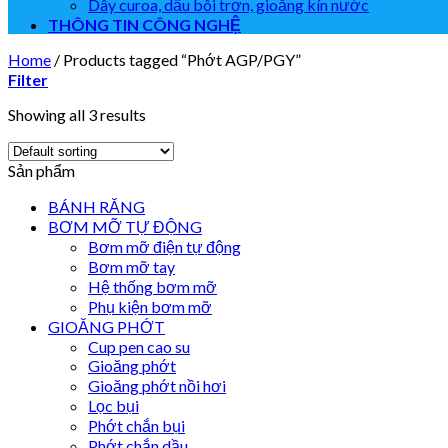
Dây curoa, dầu bôi trơn, gioăng kín nước
THÔNG TIN CÔNG NGHỆ
Home
/
Products tagged “Phớt AGP/PGY”
Filter
Showing all 3 results
Sản phẩm
BÁNH RĂNG
BƠM MỠ TỰ ĐỘNG
Bơm mỡ điện tự động
Bơm mỡ tay
Hệ thống bơm mỡ
Phụ kiện bơm mỡ
GIOĂNG PHỚT
Cup pen cao su
Gioăng phớt
Gioăng phớt nồi hơi
Lọc bụi
Phớt chắn bụi
Phớt chắn dầu