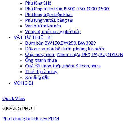
Phụ tùng Si lô
Phụ tùng trạm trộn JS500-750-1000-1500
Phụ tùng trạm trộn khác
Phụ tùng vít tải, băng tải
Van bướm khí nén
Vòng bi, phớt xoay, phớt nắp
VẬT TƯ THIẾT BỊ
Bơm bùn BW150,BW250, BW3329
Dây curoa, dầu bôi trơn, gioăng kín nước
Ống Inox, nhôm, Nhôm nhựa, PEX, PA, PU, NYLON
Ống, thanh nhựa
Quả cầu Inox, thép, nhôm, Silicon, nhựa
Thiết bị cầm tay
Xi măng đất
VÒNG BI
Quick View
GIOĂNG PHỚT
Phớt chống bụi khí nén ZHM