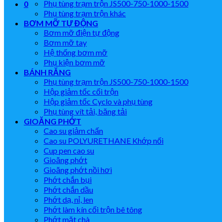
Phụ tùng trạm trộn JS500-750-1000-1500
0
Phụ tùng trạm trộn khác
BƠM MỠ TỰ ĐỘNG
Bơm mỡ điện tự động
Bơm mỡ tay
Hệ thống bơm mỡ
Phụ kiện bơm mỡ
BÁNH RĂNG
Phụ tùng trạm trộn JS500-750-1000-1500
Hộp giảm tốc cối trộn
Hộp giảm tốc Cyclo và phụ tùng
Phụ tùng vít tải, băng tải
GIOĂNG PHỚT
Cao su giảm chấn
Cao su POLYURETHANE Khớp nối
Cup pen cao su
Gioăng phớt
Gioăng phớt nồi hơi
Phớt chắn bụi
Phớt chắn dầu
Phớt dạ, nỉ, len
Phớt làm kín cối trộn bê tông
Phớt mặt chà