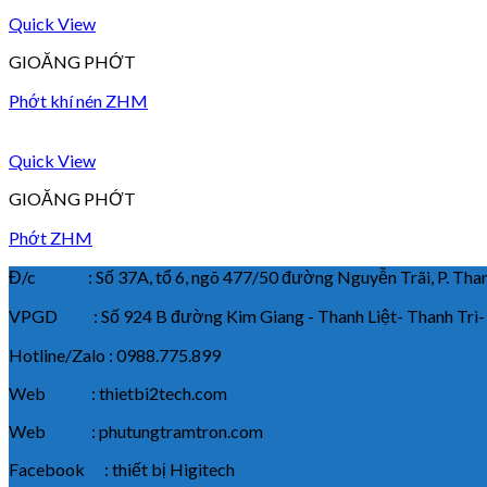
Quick View
GIOĂNG PHỚT
Phớt khí nén ZHM
Quick View
GIOĂNG PHỚT
Phớt ZHM
Đ/c : Số 37A, tổ 6, ngõ 477/50 đường Nguyễn Trãi, P. Thanh
VPGD : Số 924 B đường Kim Giang - Thanh Liệt- Thanh Trì-
Hotline/Zalo : 0988.775.899
Web : thietbi2tech.com
Web : phutungtramtron.com
Facebook : thiết bị Higitech