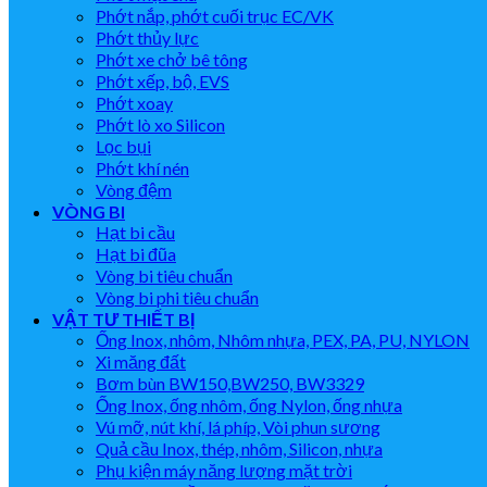
Phớt nắp, phớt cuối trục EC/VK
Phớt thủy lực
Phớt xe chở bê tông
Phớt xếp, bộ, EVS
Phớt xoay
Phớt lò xo Silicon
Lọc bụi
Phớt khí nén
Vòng đệm
VÒNG BI
Hạt bi cầu
Hạt bi đũa
Vòng bi tiêu chuẩn
Vòng bi phi tiêu chuẩn
VẬT TƯ THIẾT BỊ
Ống Inox, nhôm, Nhôm nhựa, PEX, PA, PU, NYLON
Xi măng đất
Bơm bùn BW150,BW250, BW3329
Ống Inox, ống nhôm, ống Nylon, ống nhựa
Vú mỡ, nút khí, lá phíp, Vòi phun sương
Quả cầu Inox, thép, nhôm, Silicon, nhựa
Phụ kiện máy năng lượng mặt trời