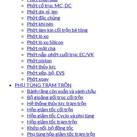
Phớt cổ trục MC, DC
Phớt dạ, nỉ, len
Phớt đặc chủng
Phớt khí nén
Phớt làm kín cối trộn bê tông
Phớt lò xo
Phớt lò xo Silicon
Phớt mặt chà
Phớt nắp, phớt cuối trục EC/VK
Phớt piston
Phớt thủy lực
Phớt xếp, bộ, EVS
Phớt xoay
PHỤ TÙNG TRẠM TRỘN
Bánh răng côn xoắn và vành chậu
Bộ gioăng gối trục cối trộn
Hệ thống thủy lực trạm trộn
Hộp giảm tốc cối trộn
Hộp giảm tốc Cyclo và phụ tùng
Hộp giảm tốc trạm trộn
Khớp nối, bộ đồng tốc
Phụ tùng hộp giảm tốc trạm trộn