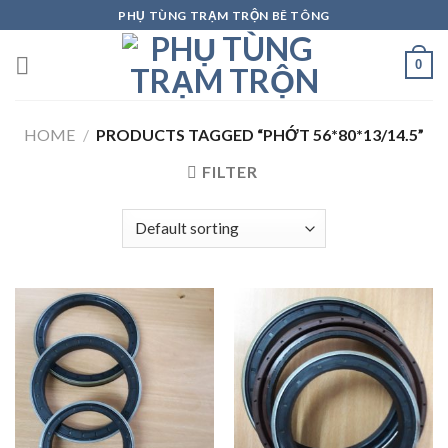
Skip
PHỤ TÙNG TRẠM TRỘN BÊ TÔNG
to
content
0
HOME
/
PRODUCTS TAGGED “PHỚT 56*80*13/14.5”
FILTER