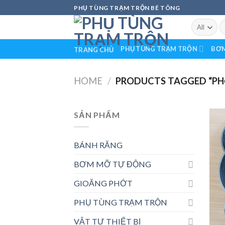
Skip
PHỤ TÙNG TRẠM TRỘN BÊ TÔNG
to
S
content
fo
PHỤ TÙNG TRẠM TRỘN
BƠM
TRANG CHỦ
HOME
/
PRODUCTS TAGGED “PHỚT
SẢN PHẨM
BÁNH RĂNG
BƠM MỠ TỰ ĐỘNG
GIOĂNG PHỚT
PHỤ TÙNG TRẠM TRỘN
VẬT TƯ THIẾT BỊ