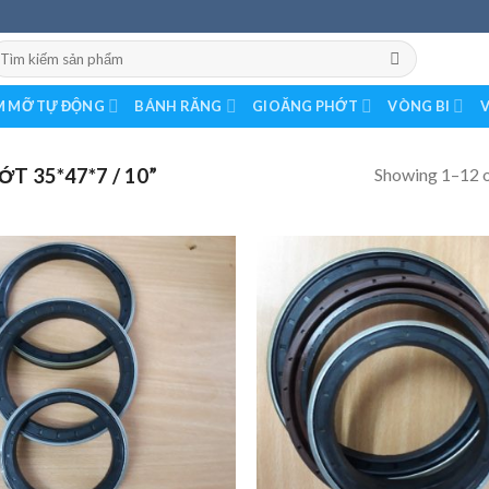
earch
r:
 MỠ TỰ ĐỘNG
BÁNH RĂNG
GIOĂNG PHỚT
VÒNG BI
V
Showing 1–12 o
 35*47*7 / 10”