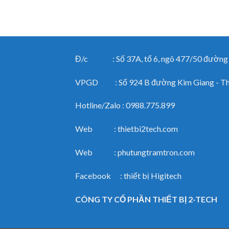
Đ/c : Số 37A, tổ 6, ngõ 477/50 đường Ng
VPGD : Số 924 B đường Kim Giang - Than
Hotline/Zalo : 0988.775.899
Web : thietbi2tech.com
Web : phutungtramtron.com
Facebook : thiết bị Higitech
CÔNG TY CỔ PHẦN THIẾT BỊ 2-TECH