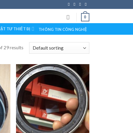
0
ẬT TƯ THIẾT BỊ
THÔNG TIN CÔNG NGHỆ
f 29 results