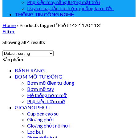
Phụ kiện máy năng lượng mặt trời
Dây curoa, dầu bôi trơn, gioăng kín nước
THÔNG TIN CÔNG NGHỆ
Home
/
Products tagged “Phớt 142 * 170 * 13”
Filter
Showing all 4 results
Sản phẩm
BÁNH RĂNG
BƠM MỠ TỰ ĐỘNG
Bơm mỡ điện tự động
Bơm mỡ tay
Hệ thống bơm mỡ
Phụ kiện bơm mỡ
GIOĂNG PHỚT
Cup pen cao su
Gioăng phớt
Gioăng phớt nồi hơi
Lọc bụi
Phớt chắn bụi