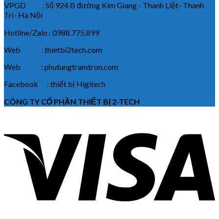
VPGD : Số 924 B đường Kim Giang - Thanh Liệt- Thanh
Trì- Hà Nội
Hotline/Zalo : 0988.775.899
Web : thietbi2tech.com
Web : phutungtramtron.com
Facebook : thiết bị Higitech
CÔNG TY CỔ PHẦN THIẾT BỊ 2-TECH