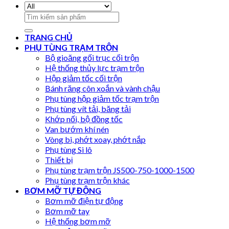
Search
for:
TRANG CHỦ
PHỤ TÙNG TRẠM TRỘN
Bộ gioăng gối trục cối trộn
Hệ thống thủy lực trạm trộn
Hộp giảm tốc cối trộn
Bánh răng côn xoắn và vành chậu
Phụ tùng hộp giảm tốc trạm trộn
Phụ tùng vít tải, băng tải
Khớp nối, bộ đồng tốc
Van bướm khí nén
Vòng bi, phớt xoay, phớt nắp
Phụ tùng Si lô
Thiết bị
Phụ tùng trạm trộn JS500-750-1000-1500
Phụ tùng trạm trộn khác
BƠM MỠ TỰ ĐỘNG
Bơm mỡ điện tự động
Bơm mỡ tay
Hệ thống bơm mỡ