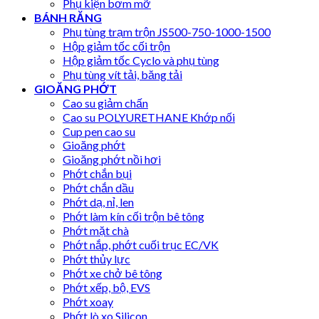
Phụ kiện bơm mỡ
BÁNH RĂNG
Phụ tùng trạm trộn JS500-750-1000-1500
Hộp giảm tốc cối trộn
Hộp giảm tốc Cyclo và phụ tùng
Phụ tùng vít tải, băng tải
GIOĂNG PHỚT
Cao su giảm chấn
Cao su POLYURETHANE Khớp nối
Cup pen cao su
Gioăng phớt
Gioăng phớt nồi hơi
Phớt chắn bụi
Phớt chắn dầu
Phớt dạ, nỉ, len
Phớt làm kín cối trộn bê tông
Phớt mặt chà
Phớt nắp, phớt cuối trục EC/VK
Phớt thủy lực
Phớt xe chở bê tông
Phớt xếp, bộ, EVS
Phớt xoay
Phớt lò xo Silicon