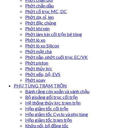
Phớt chắn dầu
Phớt cổ trục MC, DC
Phớt dạ, nỉ, len
Phớt đặc chủng
Phớt khí nén
Phớt làm kín cối trộn bê tông
Phớt lò xo
Phớt lò xo Silicon
Phớt mặt chà
Phớt nắp, phớt cuối trục EC/VK
Phớt piston
Phớt thủy lực
Phớt xếp, bộ, EVS
Phớt xoay
PHỤ TÙNG TRẠM TRỘN
Bánh răng côn xoắn và vành chậu
Bộ gioăng gối trục cối trộn
Hệ thống thủy lực trạm trộn
Hộp giảm tốc cối trộn
Hộp giảm tốc Cyclo và phụ tùng
Hộp giảm tốc trạm trộn
Khớp nối, bộ đồng tốc