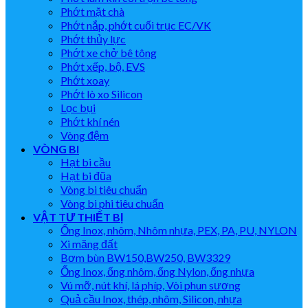
Phớt mặt chà
Phớt nắp, phớt cuối trục EC/VK
Phớt thủy lực
Phớt xe chở bê tông
Phớt xếp, bộ, EVS
Phớt xoay
Phớt lò xo Silicon
Lọc bụi
Phớt khí nén
Vòng đệm
VÒNG BI
Hạt bi cầu
Hạt bi đũa
Vòng bi tiêu chuẩn
Vòng bi phi tiêu chuẩn
VẬT TƯ THIẾT BỊ
Ống Inox, nhôm, Nhôm nhựa, PEX, PA, PU, NYLON
Xi măng đất
Bơm bùn BW150,BW250, BW3329
Ống Inox, ống nhôm, ống Nylon, ống nhựa
Vú mỡ, nút khí, lá phíp, Vòi phun sương
Quả cầu Inox, thép, nhôm, Silicon, nhựa