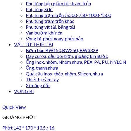
Phụ tùng hộp giảm tốc trạm trộn
Phụ tùng Si lô
Phụ tùng trạm trộn JS500-750-1000-1500
Phụ tùng trạm trộn khác
Phụ tùng vít tải, băng tải
Van bướm khí nén
Vòng bi, phớt xoay, phớt nắp
VẬT TƯ THIẾT BỊ
Bơm bùn BW150,BW250, BW3329
Dây curoa, dầu bôi trơn, gioăng kín nước
Ống Inox, nhôm, Nhôm nhựa, PEX, PA, PU, NYLON
Ống, thanh nhựa
Quả cầu Inox, thép, nhôm, Silicon, nhựa
Thiết bị cầm tay
Xi măng đất
VÒNG BI
Quick View
GIOĂNG PHỚT
Phớt 142 * 170 * 13,5 / 16