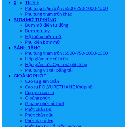
0
Thiết bị
Phụ tùng trạm trộn JS500-750-1000-1500
Phụ tùng trạm trộn khác
BƠM MỠ TỰ ĐỘNG
Bơm mỡ điện tự động
Bơm mỡ tay
Hệ thống bơm mỡ
Phụ kiện bơm mỡ
BÁNH RĂNG
Phụ tùng trạm trộn JS500-750-1000-1500
Hộp giảm tốc cối trộn
Hộp giảm tốc Cyclo và phụ tùng
Phụ tùng vít tải, băng tải
GIOĂNG PHỚT
Cao su giảm chấn
Cao su POLYURETHANE Khớp nối
Cup pen cao su
Gioăng phớt
Gioăng phớt nồi hơi
Phớt chắn bụi
Phớt chắn dầu
Phớt dạ, nỉ, len
Phớt làm kín cối trộn bê tông