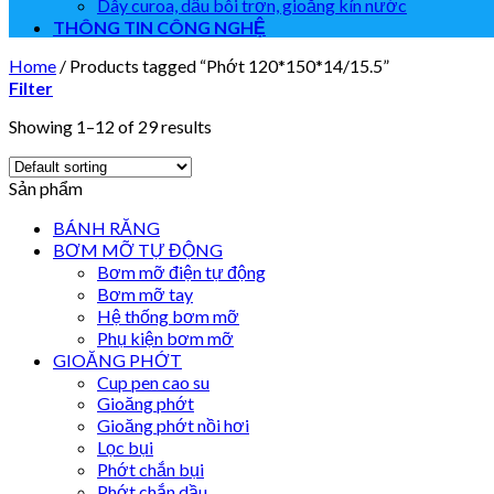
Dây curoa, dầu bôi trơn, gioăng kín nước
THÔNG TIN CÔNG NGHỆ
Home
/
Products tagged “Phớt 120*150*14/15.5”
Filter
Showing 1–12 of 29 results
Sản phẩm
BÁNH RĂNG
BƠM MỠ TỰ ĐỘNG
Bơm mỡ điện tự động
Bơm mỡ tay
Hệ thống bơm mỡ
Phụ kiện bơm mỡ
GIOĂNG PHỚT
Cup pen cao su
Gioăng phớt
Gioăng phớt nồi hơi
Lọc bụi
Phớt chắn bụi
Phớt chắn dầu