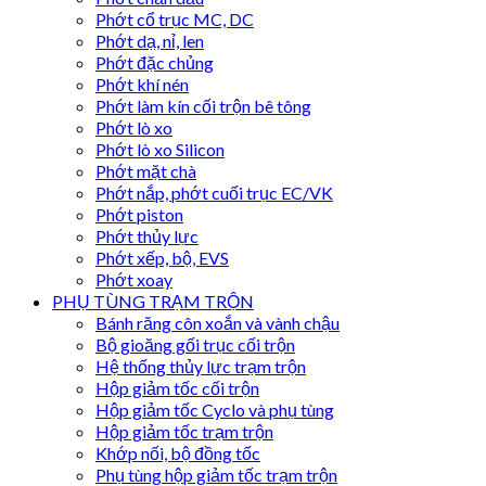
Phớt cổ trục MC, DC
Phớt dạ, nỉ, len
Phớt đặc chủng
Phớt khí nén
Phớt làm kín cối trộn bê tông
Phớt lò xo
Phớt lò xo Silicon
Phớt mặt chà
Phớt nắp, phớt cuối trục EC/VK
Phớt piston
Phớt thủy lực
Phớt xếp, bộ, EVS
Phớt xoay
PHỤ TÙNG TRẠM TRỘN
Bánh răng côn xoắn và vành chậu
Bộ gioăng gối trục cối trộn
Hệ thống thủy lực trạm trộn
Hộp giảm tốc cối trộn
Hộp giảm tốc Cyclo và phụ tùng
Hộp giảm tốc trạm trộn
Khớp nối, bộ đồng tốc
Phụ tùng hộp giảm tốc trạm trộn