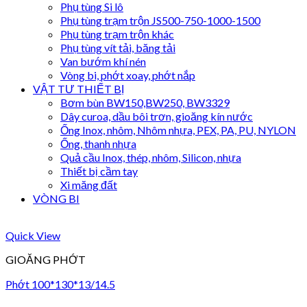
Phụ tùng Si lô
Phụ tùng trạm trộn JS500-750-1000-1500
Phụ tùng trạm trộn khác
Phụ tùng vít tải, băng tải
Van bướm khí nén
Vòng bi, phớt xoay, phớt nắp
VẬT TƯ THIẾT BỊ
Bơm bùn BW150,BW250, BW3329
Dây curoa, dầu bôi trơn, gioăng kín nước
Ống Inox, nhôm, Nhôm nhựa, PEX, PA, PU, NYLON
Ống, thanh nhựa
Quả cầu Inox, thép, nhôm, Silicon, nhựa
Thiết bị cầm tay
Xi măng đất
VÒNG BI
Quick View
GIOĂNG PHỚT
Phớt 100*130*13/14.5