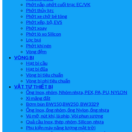
Phớt nắp, phớt cuối trục EC/VK
Phớt thủy lực
Phớt xe chở bê tông
Phớt xếp, bộ, EVS
Phớt xoay
Phớt lò xo Silicon
Lọc bụi
Phớt khí nén
Vòng đệm
VÒNG BI
Hạt bi cầu
Hạt bi đũa
Vòng bi tiêu chuẩn
Vòng bi phi tiêu chuẩn
VẬT TƯ THIẾT BỊ
Ống Inox, nhôm, Nhôm nhựa, PEX, PA, PU, NYLON
Xi măng đất
Bơm bùn BW150,BW250, BW3329
Ống Inox, ống nhôm, ống Nylon, ống nhựa
Vú mỡ, nút khí, lá phíp, Vòi phun sương
Quả cầu Inox, thép, nhôm, Silicon, nhựa
Phụ kiện máy năng lượng mặt trời