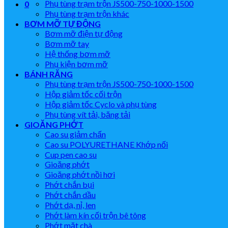
Phụ tùng trạm trộn JS500-750-1000-1500
0
Phụ tùng trạm trộn khác
BƠM MỠ TỰ ĐỘNG
Bơm mỡ điện tự động
Bơm mỡ tay
Hệ thống bơm mỡ
Phụ kiện bơm mỡ
BÁNH RĂNG
Phụ tùng trạm trộn JS500-750-1000-1500
Hộp giảm tốc cối trộn
Hộp giảm tốc Cyclo và phụ tùng
Phụ tùng vít tải, băng tải
GIOĂNG PHỚT
Cao su giảm chấn
Cao su POLYURETHANE Khớp nối
Cup pen cao su
Gioăng phớt
Gioăng phớt nồi hơi
Phớt chắn bụi
Phớt chắn dầu
Phớt dạ, nỉ, len
Phớt làm kín cối trộn bê tông
Phớt mặt chà