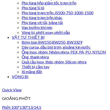
Phụ tùng hộp giảm tốc trạm trộn
Phụ tùng Si lô
Phụ tùng trạm trộn JS500-750-1000-1500
Phụ tùng trạm trộn khác
Phụ tùng vít tải, băng tải
Van bướm khí nén
Vòng bi, phớt xoay, phớt nắp
VẬT TƯ THIẾT BỊ
Bơm bùn BW150,BW250, BW3329
Dây curoa, dầu bôi trơn, gioăng kín nước
Ống Inox, nhôm, Nhôm nhựa, PEX, PA, PU, NYLON
Ống, thanh nhựa
Quả cầu Inox, thép, nhôm, Silicon, nhựa
Thiết bị cầm tay
Xi măng đất
VÒNG BI
Quick View
GIOĂNG PHỚT
Phớt 100*130*13/14.5