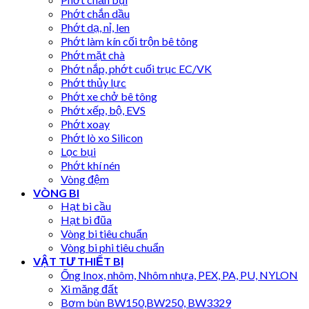
Phớt chắn dầu
Phớt dạ, nỉ, len
Phớt làm kín cối trộn bê tông
Phớt mặt chà
Phớt nắp, phớt cuối trục EC/VK
Phớt thủy lực
Phớt xe chở bê tông
Phớt xếp, bộ, EVS
Phớt xoay
Phớt lò xo Silicon
Lọc bụi
Phớt khí nén
Vòng đệm
VÒNG BI
Hạt bi cầu
Hạt bi đũa
Vòng bi tiêu chuẩn
Vòng bi phi tiêu chuẩn
VẬT TƯ THIẾT BỊ
Ống Inox, nhôm, Nhôm nhựa, PEX, PA, PU, NYLON
Xi măng đất
Bơm bùn BW150,BW250, BW3329