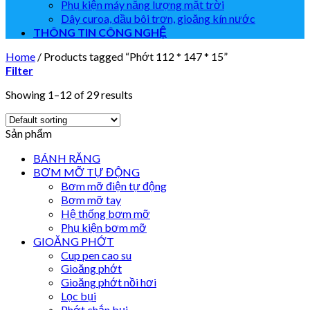
Phụ kiện máy năng lượng mặt trời
Dây curoa, dầu bôi trơn, gioăng kín nước
THÔNG TIN CÔNG NGHỆ
Home
/
Products tagged “Phớt 112 * 147 * 15”
Filter
Showing 1–12 of 29 results
Sản phẩm
BÁNH RĂNG
BƠM MỠ TỰ ĐỘNG
Bơm mỡ điện tự động
Bơm mỡ tay
Hệ thống bơm mỡ
Phụ kiện bơm mỡ
GIOĂNG PHỚT
Cup pen cao su
Gioăng phớt
Gioăng phớt nồi hơi
Lọc bụi
Phớt chắn bụi