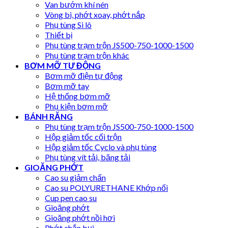
Van bướm khí nén
Vòng bi, phớt xoay, phớt nắp
Phụ tùng Si lô
Thiết bị
Phụ tùng trạm trộn JS500-750-1000-1500
Phụ tùng trạm trộn khác
BƠM MỠ TỰ ĐỘNG
Bơm mỡ điện tự động
Bơm mỡ tay
Hệ thống bơm mỡ
Phụ kiện bơm mỡ
BÁNH RĂNG
Phụ tùng trạm trộn JS500-750-1000-1500
Hộp giảm tốc cối trộn
Hộp giảm tốc Cyclo và phụ tùng
Phụ tùng vít tải, băng tải
GIOĂNG PHỚT
Cao su giảm chấn
Cao su POLYURETHANE Khớp nối
Cup pen cao su
Gioăng phớt
Gioăng phớt nồi hơi
Phớt chắn bụi