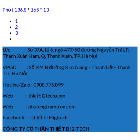
Phớt 136.8 * 165 * 13
1
2
3
Đ/c : Số 37A, tổ 6, ngõ 477/50 đường Nguyễn Trãi, P.
Thanh Xuân Nam, Q. Thanh Xuân, TP. Hà Nội
VPGD : Số 924 B đường Kim Giang - Thanh Liệt- Thanh
Trì- Hà Nội
Hotline/Zalo : 0988.775.899
Web : thietbi2tech.com
Web : phutungtramtron.com
Facebook : thiết bị Higitech
CÔNG TY CỔ PHẦN THIẾT BỊ 2-TECH