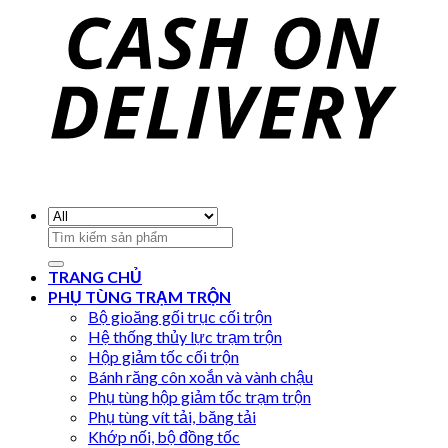
Search
for:
TRANG CHỦ
PHỤ TÙNG TRẠM TRỘN
Bộ gioăng gối trục cối trộn
Hệ thống thủy lực trạm trộn
Hộp giảm tốc cối trộn
Bánh răng côn xoắn và vành chậu
Phụ tùng hộp giảm tốc trạm trộn
Phụ tùng vít tải, băng tải
Khớp nối, bộ đồng tốc