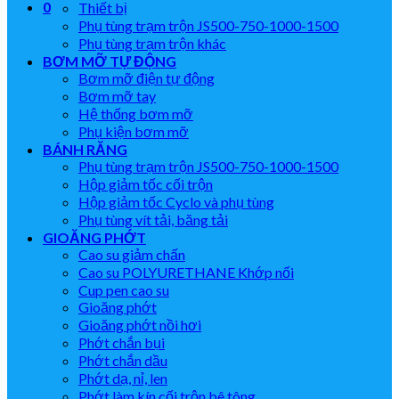
0
Thiết bị
Phụ tùng trạm trộn JS500-750-1000-1500
Phụ tùng trạm trộn khác
BƠM MỠ TỰ ĐỘNG
Bơm mỡ điện tự động
Bơm mỡ tay
Hệ thống bơm mỡ
Phụ kiện bơm mỡ
BÁNH RĂNG
Phụ tùng trạm trộn JS500-750-1000-1500
Hộp giảm tốc cối trộn
Hộp giảm tốc Cyclo và phụ tùng
Phụ tùng vít tải, băng tải
GIOĂNG PHỚT
Cao su giảm chấn
Cao su POLYURETHANE Khớp nối
Cup pen cao su
Gioăng phớt
Gioăng phớt nồi hơi
Phớt chắn bụi
Phớt chắn dầu
Phớt dạ, nỉ, len
Phớt làm kín cối trộn bê tông