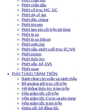
Phớt chắn dầu
Phớt cổ trục MC, DC
Phớt dạ, nỉ, len
Phớt đặc chủng
Phớt khí nén
Phớt làm kín cối trộn bê tông
Phớt lò xo
Phớt lò xo Silicon
Phớt mặt chà
Phớt nắp, phớt cuối trục EC/VK
Phớt piston
Phớt thủy lực
Phớt xếp, bộ, EVS
Phớt xoay
PHỤ TÙNG TRẠM TRỘN
Bánh răng côn xoắn và vành chậu
Bộ gioăng gối trục cối trộn
Hệ thống thủy lực trạm trộn
Hộp giảm tốc cối trộn
Hộp giảm tốc Cyclo và phụ tùng
Hộp giảm tốc trạm trộn
Khớp nối, bộ đồng tốc