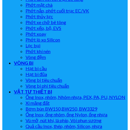
Phớt mặt chà
Phớt nắp, phớt cuối trục EC/VK
Phớt thủy lực
Phớt xe chở bê tông
Phớt xếp, bộ, EVS
Phớt xoay
Phớt lò xo Silicon
Lọc bụi
Phớt khí nén
Vòng đệm
VÒNG BI
Hạt bi cầu
Hạt bi đũa
Vòng bi tiêu chuẩn
Vòng bi phi tiêu chuẩn
VẬT TƯ THIẾT BỊ
Ống Inox, nhôm, Nhôm nhựa, PEX, PA, PU, NYLON
Xi măng đất
Bơm bùn BW150,BW250, BW3329
Ống Inox, ống nhôm, ống Nylon, ống nhựa
Vú mỡ, nút khí, lá phíp, Vòi phun sương
Quả cầu Inox, thép, nhôm, Silicon, nhựa