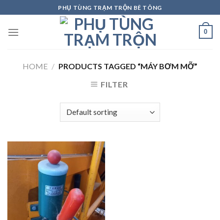
Skip
PHỤ TÙNG TRẠM TRỘN BÊ TÔNG
to
content
0
HOME
/
PRODUCTS TAGGED “MÁY BƠM MỠ”
FILTER