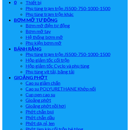
0
Thiết bị
Phụ tùng trạm trộn JS500-750-1000-1500
Phụ tùng trạm trộn khác
BƠM MỠ TỰ ĐỘNG
Bơm mỡ điện tự động
Bơm mỡ tay
Hệ thống bơm mỡ
Phụ kiện bơm mỡ
BÁNH RĂNG
Phụ tùng trạm trộn JS500-750-1000-1500
Hộp giảm tốc cối trộn
Hộp giảm tốc Cyclo và phụ tùng
Phụ tùng vít tải, băng tải
GIOĂNG PHỚT
Cao su giảm chấn
Cao su POLYURETHANE Khớp nối
Cup pen cao su
Gioăng phớt
Gioăng phớt nồi hơi
Phớt chắn bụi
Phớt chắn dầu
Phớt dạ, nỉ, len
Phớt làm kín cối trộn bê tông