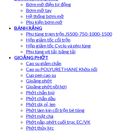
Bơm mỡ điện tự động
Bơm mỡ tay
Hệ thống bơm mỡ
Phụ kiện bơm mỡ
BÁNH RĂNG
Phụ tùng trạm trộn JS500-750-1000-1500
Hộp giảm tốc cối trộn
Hộp giảm tốc Cyclo và phụ tùng
Phụ tùng vít tải, băng tải
GIOĂNG PHỚT
Cao su giảm chấn
Cao su POLYURETHANE Khớp nối
Cup pen cao su
Gioăng phớt
Gioăng phớt nồi hơi
Phớt chắn bụi
Phớt chắn dầu
Phớt dạ, nỉ, len
Phớt làm kín cối trộn bê tông
Phớt mặt chà
Phớt nắp, phớt cuối trục EC/VK
Phớt thủy lực