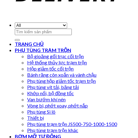
Search
for:
TRANG CHỦ
PHỤ TÙNG TRẠM TRỘN
Bộ gioăng gối trục cối trộn
Hệ thống thủy lực trạm trộn
Hộp giảm tốc cối trộn
Bánh răng côn xoắn và vành chậu
Phụ tùng hộp giảm tốc trạm trộn
Phụ tùng vít tải, băng tải
Khớp nối, bộ đồng tốc
Van bướm khí nén
Vòng bi, phớt xoay, phớt nắp
Phụ tùng Si lô
Thiết bị
Phụ tùng trạm trộn JS500-750-1000-1500
Phụ tùng trạm trộn khác
BƠM MỠ TỰ ĐỘNG