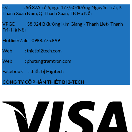
Đ/c : Số 37A, tổ 6, ngõ 477/50 đường Nguyễn Trãi, P.
Thanh Xuân Nam, Q. Thanh Xuân, TP. Hà Nội
VPGD : Số 924 B đường Kim Giang - Thanh Liệt- Thanh
Trì- Hà Nội
Hotline/Zalo : 0988.775.899
Web : thietbi2tech.com
Web : phutungtramtron.com
Facebook : thiết bị Higitech
CÔNG TY CỔ PHẦN THIẾT BỊ 2-TECH