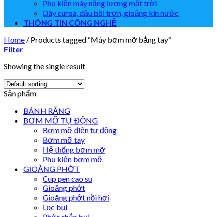
Phụ kiện máy năng lượng mặt trời
Dây curoa, dầu bôi trơn, gioăng kín nước
THÔNG TIN CÔNG NGHỆ
Home
/
Products tagged “Máy bơm mỡ bằng tay”
Filter
Showing the single result
Sản phẩm
BÁNH RĂNG
BƠM MỠ TỰ ĐỘNG
Bơm mỡ điện tự động
Bơm mỡ tay
Hệ thống bơm mỡ
Phụ kiện bơm mỡ
GIOĂNG PHỚT
Cup pen cao su
Gioăng phớt
Gioăng phớt nồi hơi
Lọc bụi
Phớt chắn bụi