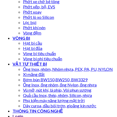
Phớt xe chở bê tông
Phớt xếp, bộ, EVS
Phớt xoay
Phớt lò xo Silicon
Lọc bụi
Phớt khí nén
Vòng đệm
VÒNG BI
Hạt bi cầu
Hạt bi đũa
Vòng bi tiêu chuẩn
Vòng bi phi tiêu chuẩn
VẬT TƯ THIẾT BỊ
Ống Inox, nhôm, Nhôm nhựa, PEX, PA, PU, NYLON
Xi măng đất
Bơm bùn BW150,BW250, BW3329
Ống Inox, ống nhôm, ống Nylon, ống nhựa
Vú mỡ, nút khí, lá phíp, Vòi phun sương
Quả cầu Inox, thép, nhôm, Silicon, nhựa
Phụ kiện máy năng lượng mặt trời
Dây curoa, dầu bôi trơn, gioăng kín nước
THÔNG TIN CÔNG NGHỆ
Login