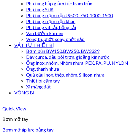
Phụ tùng hộp giảm tốc trạm trộn
Phụ tùng Si lô
Phụ tùng trạm trộn JS500-750-1000-1500
Phụ tùng trạm trộn khác
Phụ tùng vít tải, băng tải
Van bướm khí nén
Vòng bi, phớt xoay, phớt nắp
VẬT TƯ THIẾT BỊ
Bơm bùn BW150,BW250, BW3329
Dây curoa, dầu bôi trơn, gioăng kín nước
Ống Inox, nhôm, Nhôm nhựa, PEX, PA, PU, NYLON
Ống, thanh nhựa
Quả cầu Inox, thép, nhôm, Silicon, nhựa
Thiết bị cầm tay
Xi măng đất
VÒNG BI
Quick View
Bơm mỡ tay
Bơm mỡ áp lực bằng tay