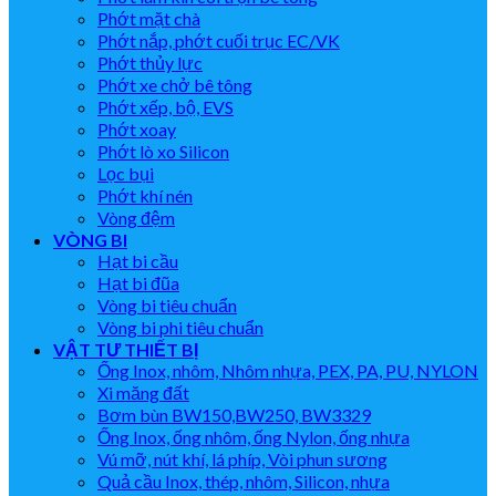
Phớt mặt chà
Phớt nắp, phớt cuối trục EC/VK
Phớt thủy lực
Phớt xe chở bê tông
Phớt xếp, bộ, EVS
Phớt xoay
Phớt lò xo Silicon
Lọc bụi
Phớt khí nén
Vòng đệm
VÒNG BI
Hạt bi cầu
Hạt bi đũa
Vòng bi tiêu chuẩn
Vòng bi phi tiêu chuẩn
VẬT TƯ THIẾT BỊ
Ống Inox, nhôm, Nhôm nhựa, PEX, PA, PU, NYLON
Xi măng đất
Bơm bùn BW150,BW250, BW3329
Ống Inox, ống nhôm, ống Nylon, ống nhựa
Vú mỡ, nút khí, lá phíp, Vòi phun sương
Quả cầu Inox, thép, nhôm, Silicon, nhựa