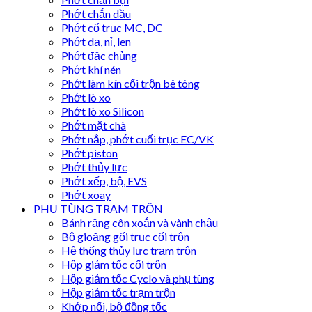
Phớt chắn dầu
Phớt cổ trục MC, DC
Phớt dạ, nỉ, len
Phớt đặc chủng
Phớt khí nén
Phớt làm kín cối trộn bê tông
Phớt lò xo
Phớt lò xo Silicon
Phớt mặt chà
Phớt nắp, phớt cuối trục EC/VK
Phớt piston
Phớt thủy lực
Phớt xếp, bộ, EVS
Phớt xoay
PHỤ TÙNG TRẠM TRỘN
Bánh răng côn xoắn và vành chậu
Bộ gioăng gối trục cối trộn
Hệ thống thủy lực trạm trộn
Hộp giảm tốc cối trộn
Hộp giảm tốc Cyclo và phụ tùng
Hộp giảm tốc trạm trộn
Khớp nối, bộ đồng tốc