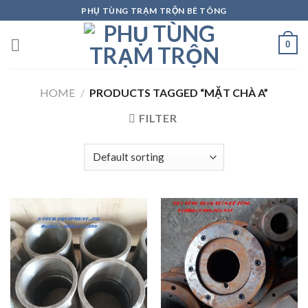
Skip
PHỤ TÙNG TRẠM TRỘN BÊ TÔNG
to
content
0
HOME
/
PRODUCTS TAGGED “MẶT CHÀ A”
FILTER