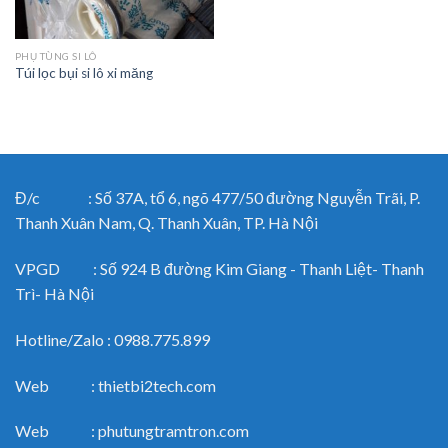
PHỤ TÙNG SI LÔ
Túi lọc bụi si lô xi măng
Đ/c : Số 37A, tổ 6, ngõ 477/50 đường Nguyễn Trãi, P.
Thanh Xuân Nam, Q. Thanh Xuân, TP. Hà Nội
VPGD : Số 924 B đường Kim Giang - Thanh Liệt- Thanh
Trì- Hà Nội
Hotline/Zalo : 0988.775.899
Web : thietbi2tech.com
Web : phutungtramtron.com