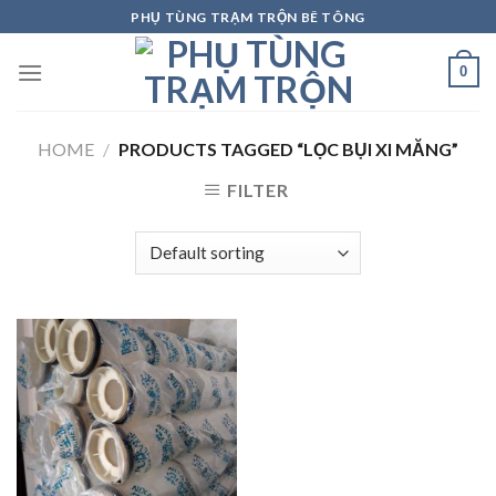
Skip
PHỤ TÙNG TRẠM TRỘN BÊ TÔNG
to
content
0
HOME
/
PRODUCTS TAGGED “LỌC BỤI XI MĂNG”
FILTER