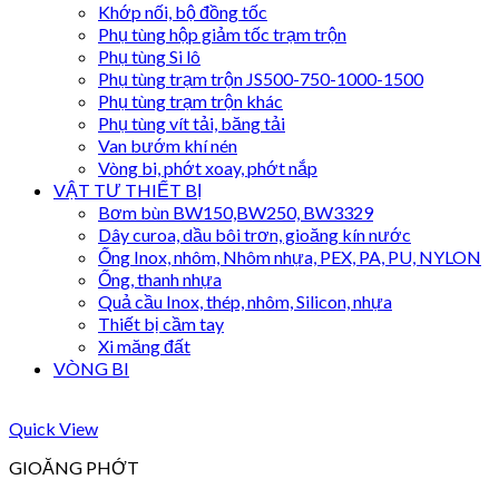
Khớp nối, bộ đồng tốc
Phụ tùng hộp giảm tốc trạm trộn
Phụ tùng Si lô
Phụ tùng trạm trộn JS500-750-1000-1500
Phụ tùng trạm trộn khác
Phụ tùng vít tải, băng tải
Van bướm khí nén
Vòng bi, phớt xoay, phớt nắp
VẬT TƯ THIẾT BỊ
Bơm bùn BW150,BW250, BW3329
Dây curoa, dầu bôi trơn, gioăng kín nước
Ống Inox, nhôm, Nhôm nhựa, PEX, PA, PU, NYLON
Ống, thanh nhựa
Quả cầu Inox, thép, nhôm, Silicon, nhựa
Thiết bị cầm tay
Xi măng đất
VÒNG BI
Quick View
GIOĂNG PHỚT