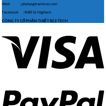
Web : phutungtramtron.com
Facebook : thiết bị Higitech
CÔNG TY CỔ PHẦN THIẾT BỊ 2-TECH