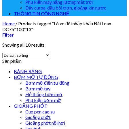
Phụ kiện máy năng lượng mặt trời
Dây curoa, dầu bôi trơn, gioăng kín nước
THÔNG TIN CÔNG NGHỆ
Home
/
Products tagged “Lò xo đôi nhập khẩu Đài Loan
DC75*100*13”
Filter
Showing all 10 results
Sản phẩm
BÁNH RĂNG
BƠM MỠ TỰ ĐỘNG
Bơm mỡ điện tự động
Bơm mỡ tay
Hệ thống bơm mỡ
Phụ kiện bơm mỡ
GIOĂNG PHỚT
Cup pen cao su
Gioăng phớt
Gioăng phớt nồi hơi
Lọc bụi