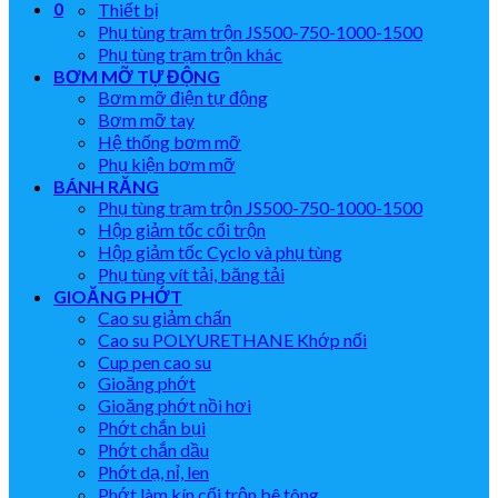
0
Thiết bị
Phụ tùng trạm trộn JS500-750-1000-1500
Phụ tùng trạm trộn khác
BƠM MỠ TỰ ĐỘNG
Bơm mỡ điện tự động
Bơm mỡ tay
Hệ thống bơm mỡ
Phụ kiện bơm mỡ
BÁNH RĂNG
Phụ tùng trạm trộn JS500-750-1000-1500
Hộp giảm tốc cối trộn
Hộp giảm tốc Cyclo và phụ tùng
Phụ tùng vít tải, băng tải
GIOĂNG PHỚT
Cao su giảm chấn
Cao su POLYURETHANE Khớp nối
Cup pen cao su
Gioăng phớt
Gioăng phớt nồi hơi
Phớt chắn bụi
Phớt chắn dầu
Phớt dạ, nỉ, len
Phớt làm kín cối trộn bê tông