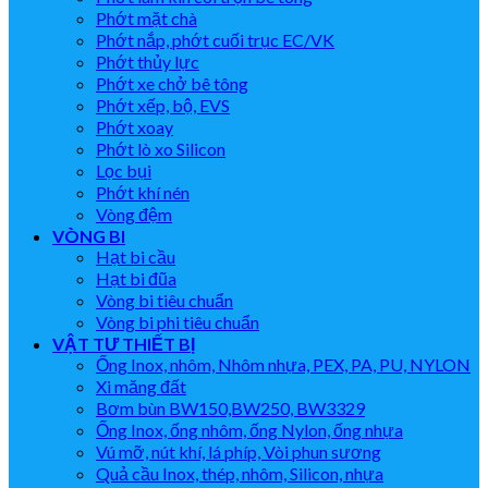
Phớt mặt chà
Phớt nắp, phớt cuối trục EC/VK
Phớt thủy lực
Phớt xe chở bê tông
Phớt xếp, bộ, EVS
Phớt xoay
Phớt lò xo Silicon
Lọc bụi
Phớt khí nén
Vòng đệm
VÒNG BI
Hạt bi cầu
Hạt bi đũa
Vòng bi tiêu chuẩn
Vòng bi phi tiêu chuẩn
VẬT TƯ THIẾT BỊ
Ống Inox, nhôm, Nhôm nhựa, PEX, PA, PU, NYLON
Xi măng đất
Bơm bùn BW150,BW250, BW3329
Ống Inox, ống nhôm, ống Nylon, ống nhựa
Vú mỡ, nút khí, lá phíp, Vòi phun sương
Quả cầu Inox, thép, nhôm, Silicon, nhựa