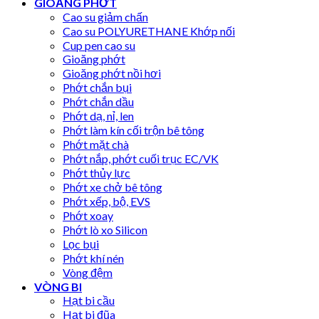
GIOĂNG PHỚT
Cao su giảm chấn
Cao su POLYURETHANE Khớp nối
Cup pen cao su
Gioăng phớt
Gioăng phớt nồi hơi
Phớt chắn bụi
Phớt chắn dầu
Phớt dạ, nỉ, len
Phớt làm kín cối trộn bê tông
Phớt mặt chà
Phớt nắp, phớt cuối trục EC/VK
Phớt thủy lực
Phớt xe chở bê tông
Phớt xếp, bộ, EVS
Phớt xoay
Phớt lò xo Silicon
Lọc bụi
Phớt khí nén
Vòng đệm
VÒNG BI
Hạt bi cầu
Hạt bi đũa