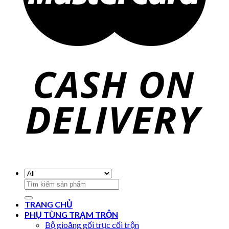
Search
for:
TRANG CHỦ
PHỤ TÙNG TRẠM TRỘN
Bộ gioăng gối trục cối trộn