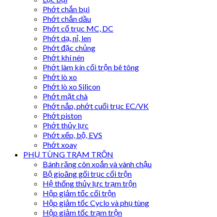
Phớt chắn bụi
Phớt chắn dầu
Phớt cổ trục MC, DC
Phớt dạ, nỉ, len
Phớt đặc chủng
Phớt khí nén
Phớt làm kín cối trộn bê tông
Phớt lò xo
Phớt lò xo Silicon
Phớt mặt chà
Phớt nắp, phớt cuối trục EC/VK
Phớt piston
Phớt thủy lực
Phớt xếp, bộ, EVS
Phớt xoay
PHỤ TÙNG TRẠM TRỘN
Bánh răng côn xoắn và vành chậu
Bộ gioăng gối trục cối trộn
Hệ thống thủy lực trạm trộn
Hộp giảm tốc cối trộn
Hộp giảm tốc Cyclo và phụ tùng
Hộp giảm tốc trạm trộn