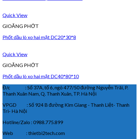
Quick View
GIOĂNG PHỚT
Phốt dầu lò xo hai mặt DC20*30*8
Quick View
GIOĂNG PHỚT
Phốt dầu lò xo hai mặt DC40*80*10
Đ/c : Số 37A, tổ 6, ngõ 477/50 đường Nguyễn Trãi, P.
Thanh Xuân Nam, Q. Thanh Xuân, TP. Hà Nội
VPGD : Số 924 B đường Kim Giang - Thanh Liệt- Thanh
Trì- Hà Nội
Hotline/Zalo : 0988.775.899
Web : thietbi2tech.com