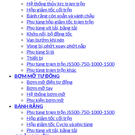
Hệ thống thủy lực trạm trộn
Hộp giảm tốc cối trộn
Bánh răng côn xoắn và vành chậu
Phụ tùng hộp giảm tốc trạm trộn
Phụ tùng vít tải, băng tải
Khớp nối, bộ đồng tốc
Van bướm khí nén
Vòng bi, phớt xoay, phớt nắp
Phụ tùng Si lô
Thiết bị
Phụ tùng trạm trộn JS500-750-1000-1500
Phụ tùng trạm trộn khác
BƠM MỠ TỰ ĐỘNG
Bơm mỡ điện tự động
Bơm mỡ tay
Hệ thống bơm mỡ
Phụ kiện bơm mỡ
BÁNH RĂNG
Phụ tùng trạm trộn JS500-750-1000-1500
Hộp giảm tốc cối trộn
Hộp giảm tốc Cyclo và phụ tùng
Phụ tùng vít tải, băng tải