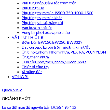
Phụ tùng hộp giảm tốc trạm trộn
Phụ tùng Si lô
Phụ tùng trạm trộn JS500-750-1000-1500
Phụ tùng trạm trộn khác
Phụ tùng vít tải, băng tải
Van bướm khí nén
Vòng bi, phớt xoay, phớt nắp
VẬT TƯ THIẾT BỊ
Bơm bùn BW150,BW250, BW3329
Dây curoa, dầu bôi trơn, gioăng kín nước
Ống Inox, nhôm, Nhôm nhựa, PEX, PA, PU, NYLON
Ống, thanh nhựa
Quả cầu Inox, thép, nhôm, Silicon, nhựa
Thiết bị cầm tay
Xi măng đất
VÒNG BI
Quick View
GIOĂNG PHỚT
Lò xo đôi màu đỏ nguyên bản DC65 * 95 * 12