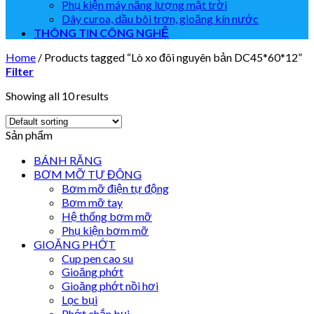
Phụ kiện máy năng lượng mặt trời
Dây curoa, dầu bôi trơn, gioăng kín nước
THÔNG TIN CÔNG NGHỆ
Home
/
Products tagged “Lò xo đôi nguyên bản DC45*60*12”
Filter
Showing all 10 results
Sản phẩm
BÁNH RĂNG
BƠM MỠ TỰ ĐỘNG
Bơm mỡ điện tự động
Bơm mỡ tay
Hệ thống bơm mỡ
Phụ kiện bơm mỡ
GIOĂNG PHỚT
Cup pen cao su
Gioăng phớt
Gioăng phớt nồi hơi
Lọc bụi
Phớt chắn bụi