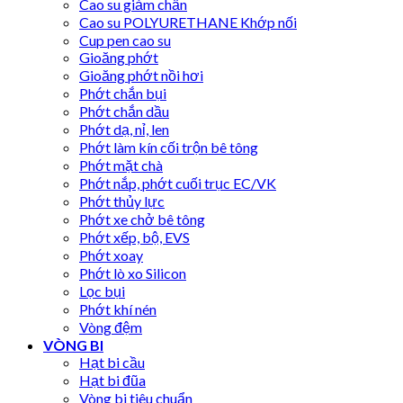
Cao su giảm chấn
Cao su POLYURETHANE Khớp nối
Cup pen cao su
Gioăng phớt
Gioăng phớt nồi hơi
Phớt chắn bụi
Phớt chắn dầu
Phớt dạ, nỉ, len
Phớt làm kín cối trộn bê tông
Phớt mặt chà
Phớt nắp, phớt cuối trục EC/VK
Phớt thủy lực
Phớt xe chở bê tông
Phớt xếp, bộ, EVS
Phớt xoay
Phớt lò xo Silicon
Lọc bụi
Phớt khí nén
Vòng đệm
VÒNG BI
Hạt bi cầu
Hạt bi đũa
Vòng bi tiêu chuẩn