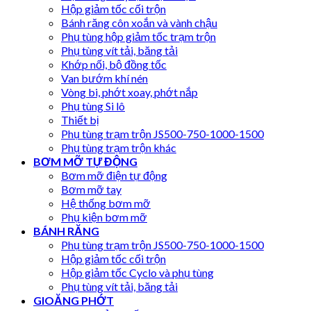
Hộp giảm tốc cối trộn
Bánh răng côn xoắn và vành chậu
Phụ tùng hộp giảm tốc trạm trộn
Phụ tùng vít tải, băng tải
Khớp nối, bộ đồng tốc
Van bướm khí nén
Vòng bi, phớt xoay, phớt nắp
Phụ tùng Si lô
Thiết bị
Phụ tùng trạm trộn JS500-750-1000-1500
Phụ tùng trạm trộn khác
BƠM MỠ TỰ ĐỘNG
Bơm mỡ điện tự động
Bơm mỡ tay
Hệ thống bơm mỡ
Phụ kiện bơm mỡ
BÁNH RĂNG
Phụ tùng trạm trộn JS500-750-1000-1500
Hộp giảm tốc cối trộn
Hộp giảm tốc Cyclo và phụ tùng
Phụ tùng vít tải, băng tải
GIOĂNG PHỚT