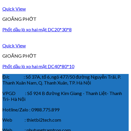
Quick View
GIOĂNG PHỚT
Phốt dầu lò xo hai mặt DC20*30*8
Quick View
GIOĂNG PHỚT
Phốt dầu lò xo hai mặt DC40*80*10
Đ/c : Số 37A, tổ 6, ngõ 477/50 đường Nguyễn Trãi, P.
Thanh Xuân Nam, Q. Thanh Xuân, TP. Hà Nội
VPGD : Số 924 B đường Kim Giang - Thanh Liệt- Thanh
Trì- Hà Nội
Hotline/Zalo : 0988.775.899
Web : thietbi2tech.com
Web : phutungtramtron.com