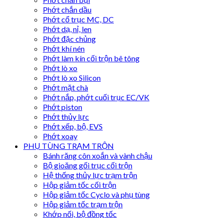
Phớt chắn dầu
Phớt cổ trục MC, DC
Phớt dạ, nỉ, len
Phớt đặc chủng
Phớt khí nén
Phớt làm kín cối trộn bê tông
Phớt lò xo
Phớt lò xo Silicon
Phớt mặt chà
Phớt nắp, phớt cuối trục EC/VK
Phớt piston
Phớt thủy lực
Phớt xếp, bộ, EVS
Phớt xoay
PHỤ TÙNG TRẠM TRỘN
Bánh răng côn xoắn và vành chậu
Bộ gioăng gối trục cối trộn
Hệ thống thủy lực trạm trộn
Hộp giảm tốc cối trộn
Hộp giảm tốc Cyclo và phụ tùng
Hộp giảm tốc trạm trộn
Khớp nối, bộ đồng tốc