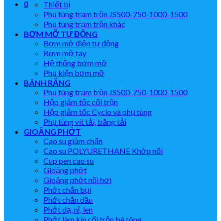
0
Thiết bị
Phụ tùng trạm trộn JS500-750-1000-1500
Phụ tùng trạm trộn khác
BƠM MỠ TỰ ĐỘNG
Bơm mỡ điện tự động
Bơm mỡ tay
Hệ thống bơm mỡ
Phụ kiện bơm mỡ
BÁNH RĂNG
Phụ tùng trạm trộn JS500-750-1000-1500
Hộp giảm tốc cối trộn
Hộp giảm tốc Cyclo và phụ tùng
Phụ tùng vít tải, băng tải
GIOĂNG PHỚT
Cao su giảm chấn
Cao su POLYURETHANE Khớp nối
Cup pen cao su
Gioăng phớt
Gioăng phớt nồi hơi
Phớt chắn bụi
Phớt chắn dầu
Phớt dạ, nỉ, len
Phớt làm kín cối trộn bê tông