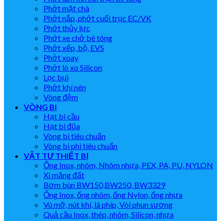
Phớt mặt chà
Phớt nắp, phớt cuối trục EC/VK
Phớt thủy lực
Phớt xe chở bê tông
Phớt xếp, bộ, EVS
Phớt xoay
Phớt lò xo Silicon
Lọc bụi
Phớt khí nén
Vòng đệm
VÒNG BI
Hạt bi cầu
Hạt bi đũa
Vòng bi tiêu chuẩn
Vòng bi phi tiêu chuẩn
VẬT TƯ THIẾT BỊ
Ống Inox, nhôm, Nhôm nhựa, PEX, PA, PU, NYLON
Xi măng đất
Bơm bùn BW150,BW250, BW3329
Ống Inox, ống nhôm, ống Nylon, ống nhựa
Vú mỡ, nút khí, lá phíp, Vòi phun sương
Quả cầu Inox, thép, nhôm, Silicon, nhựa