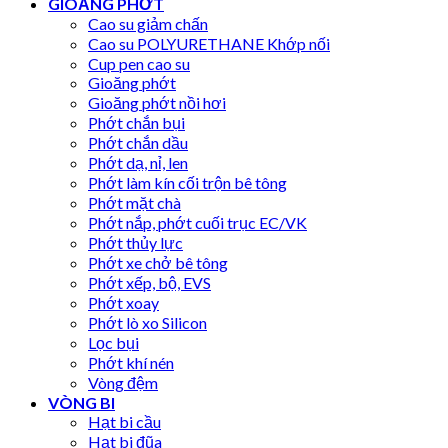
GIOĂNG PHỚT
Cao su giảm chấn
Cao su POLYURETHANE Khớp nối
Cup pen cao su
Gioăng phớt
Gioăng phớt nồi hơi
Phớt chắn bụi
Phớt chắn dầu
Phớt dạ, nỉ, len
Phớt làm kín cối trộn bê tông
Phớt mặt chà
Phớt nắp, phớt cuối trục EC/VK
Phớt thủy lực
Phớt xe chở bê tông
Phớt xếp, bộ, EVS
Phớt xoay
Phớt lò xo Silicon
Lọc bụi
Phớt khí nén
Vòng đệm
VÒNG BI
Hạt bi cầu
Hạt bi đũa