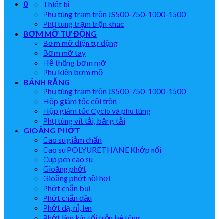
0
Thiết bị
Phụ tùng trạm trộn JS500-750-1000-1500
Phụ tùng trạm trộn khác
BƠM MỠ TỰ ĐỘNG
Bơm mỡ điện tự động
Bơm mỡ tay
Hệ thống bơm mỡ
Phụ kiện bơm mỡ
BÁNH RĂNG
Phụ tùng trạm trộn JS500-750-1000-1500
Hộp giảm tốc cối trộn
Hộp giảm tốc Cyclo và phụ tùng
Phụ tùng vít tải, băng tải
GIOĂNG PHỚT
Cao su giảm chấn
Cao su POLYURETHANE Khớp nối
Cup pen cao su
Gioăng phớt
Gioăng phớt nồi hơi
Phớt chắn bụi
Phớt chắn dầu
Phớt dạ, nỉ, len
Phớt làm kín cối trộn bê tông