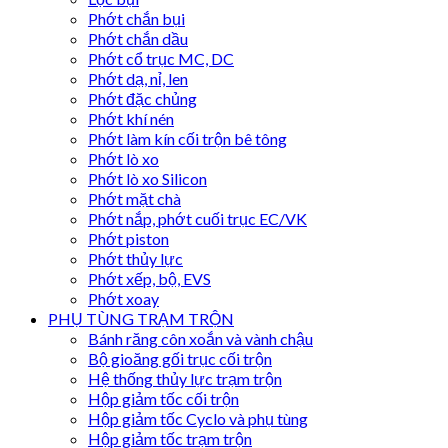
Phớt chắn bụi
Phớt chắn dầu
Phớt cổ trục MC, DC
Phớt dạ, nỉ, len
Phớt đặc chủng
Phớt khí nén
Phớt làm kín cối trộn bê tông
Phớt lò xo
Phớt lò xo Silicon
Phớt mặt chà
Phớt nắp, phớt cuối trục EC/VK
Phớt piston
Phớt thủy lực
Phớt xếp, bộ, EVS
Phớt xoay
PHỤ TÙNG TRẠM TRỘN
Bánh răng côn xoắn và vành chậu
Bộ gioăng gối trục cối trộn
Hệ thống thủy lực trạm trộn
Hộp giảm tốc cối trộn
Hộp giảm tốc Cyclo và phụ tùng
Hộp giảm tốc trạm trộn