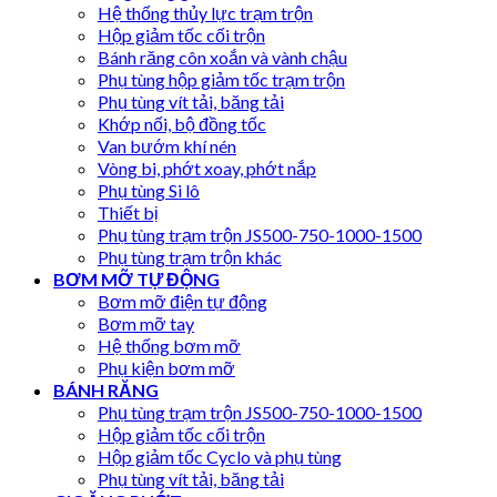
Hệ thống thủy lực trạm trộn
Hộp giảm tốc cối trộn
Bánh răng côn xoắn và vành chậu
Phụ tùng hộp giảm tốc trạm trộn
Phụ tùng vít tải, băng tải
Khớp nối, bộ đồng tốc
Van bướm khí nén
Vòng bi, phớt xoay, phớt nắp
Phụ tùng Si lô
Thiết bị
Phụ tùng trạm trộn JS500-750-1000-1500
Phụ tùng trạm trộn khác
BƠM MỠ TỰ ĐỘNG
Bơm mỡ điện tự động
Bơm mỡ tay
Hệ thống bơm mỡ
Phụ kiện bơm mỡ
BÁNH RĂNG
Phụ tùng trạm trộn JS500-750-1000-1500
Hộp giảm tốc cối trộn
Hộp giảm tốc Cyclo và phụ tùng
Phụ tùng vít tải, băng tải