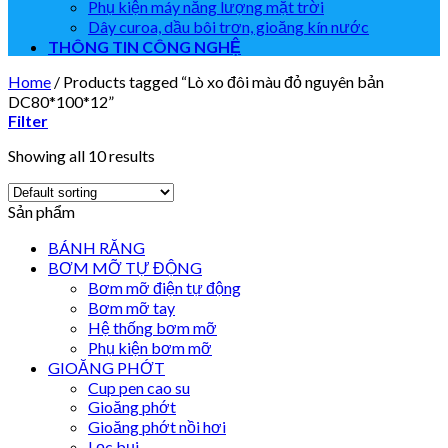
Phụ kiện máy năng lượng mặt trời
Dây curoa, dầu bôi trơn, gioăng kín nước
THÔNG TIN CÔNG NGHỆ
Home
/
Products tagged “Lò xo đôi màu đỏ nguyên bản
DC80*100*12”
Filter
Showing all 10 results
Sản phẩm
BÁNH RĂNG
BƠM MỠ TỰ ĐỘNG
Bơm mỡ điện tự động
Bơm mỡ tay
Hệ thống bơm mỡ
Phụ kiện bơm mỡ
GIOĂNG PHỚT
Cup pen cao su
Gioăng phớt
Gioăng phớt nồi hơi
Lọc bụi