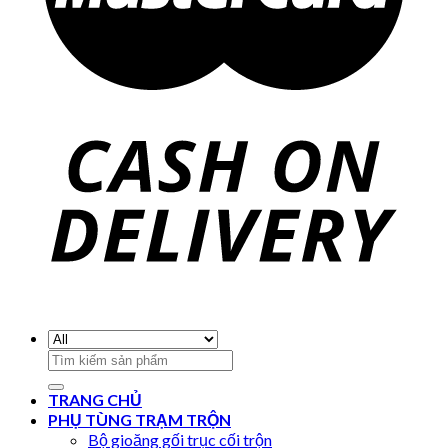
Search
for:
TRANG CHỦ
PHỤ TÙNG TRẠM TRỘN
Bộ gioăng gối trục cối trộn