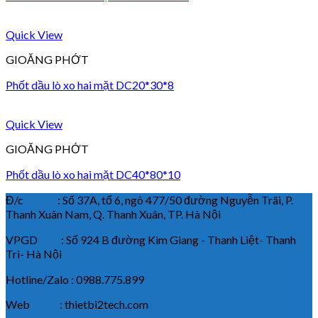
Quick View
GIOĂNG PHỚT
Phốt dầu lò xo hai mặt DC20*30*8
Quick View
GIOĂNG PHỚT
Phốt dầu lò xo hai mặt DC40*80*10
Đ/c : Số 37A, tổ 6, ngõ 477/50 đường Nguyễn Trãi, P.
Thanh Xuân Nam, Q. Thanh Xuân, TP. Hà Nội
VPGD : Số 924 B đường Kim Giang - Thanh Liệt- Thanh
Trì- Hà Nội
Hotline/Zalo : 0988.775.899
Web : thietbi2tech.com