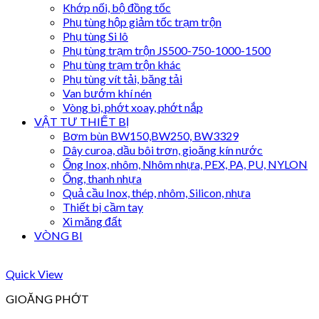
Khớp nối, bộ đồng tốc
Phụ tùng hộp giảm tốc trạm trộn
Phụ tùng Si lô
Phụ tùng trạm trộn JS500-750-1000-1500
Phụ tùng trạm trộn khác
Phụ tùng vít tải, băng tải
Van bướm khí nén
Vòng bi, phớt xoay, phớt nắp
VẬT TƯ THIẾT BỊ
Bơm bùn BW150,BW250, BW3329
Dây curoa, dầu bôi trơn, gioăng kín nước
Ống Inox, nhôm, Nhôm nhựa, PEX, PA, PU, NYLON
Ống, thanh nhựa
Quả cầu Inox, thép, nhôm, Silicon, nhựa
Thiết bị cầm tay
Xi măng đất
VÒNG BI
Quick View
GIOĂNG PHỚT