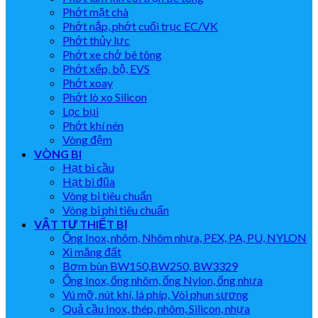
Phớt mặt chà
Phớt nắp, phớt cuối trục EC/VK
Phớt thủy lực
Phớt xe chở bê tông
Phớt xếp, bộ, EVS
Phớt xoay
Phớt lò xo Silicon
Lọc bụi
Phớt khí nén
Vòng đệm
VÒNG BI
Hạt bi cầu
Hạt bi đũa
Vòng bi tiêu chuẩn
Vòng bi phi tiêu chuẩn
VẬT TƯ THIẾT BỊ
Ống Inox, nhôm, Nhôm nhựa, PEX, PA, PU, NYLON
Xi măng đất
Bơm bùn BW150,BW250, BW3329
Ống Inox, ống nhôm, ống Nylon, ống nhựa
Vú mỡ, nút khí, lá phíp, Vòi phun sương
Quả cầu Inox, thép, nhôm, Silicon, nhựa