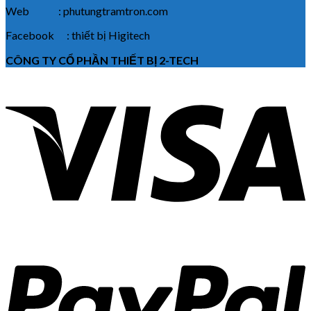
Web : phutungtramtron.com
Facebook : thiết bị Higitech
CÔNG TY CỔ PHẦN THIẾT BỊ 2-TECH